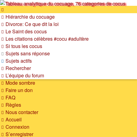
SOS cocu
Hiérarchie du cocuage
SOS cocu est une association loi 1901 dont l'objet est le
Divorce: Ce que dit la loi
soutien aux victimes d'adultère. Pouvoir parler, se confier,
Le Saint des cocus
recevoir un soutien moral pour traverser une situation
Les citations célèbres #cocu #adultère
personnelle douloureuse
Si tous les cocus
Vers le contenu
Sujets sans réponse
Sujets actifs
Rechercher
L’équipe du forum
Mode sombre
Faire un don
FAQ
Règles
Nous contacter
Accueil
Connexion
S’enregistrer