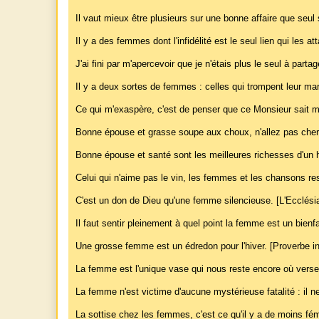
Il vaut mieux être plusieurs sur une bonne affaire que seul
Il y a des femmes dont l'infidélité est le seul lien qui les 
J'ai fini par m'apercevoir que je n'étais plus le seul à part
Il y a deux sortes de femmes : celles qui trompent leur mari
Ce qui m'exaspère, c'est de penser que ce Monsieur sait m
Bonne épouse et grasse soupe aux choux, n'allez pas cherc
Bonne épouse et santé sont les meilleures richesses d'un
Celui qui n'aime pas le vin, les femmes et les chansons re
C'est un don de Dieu qu'une femme silencieuse. [L'Ecclési
Il faut sentir pleinement à quel point la femme est un bienfa
Une grosse femme est un édredon pour l'hiver. [Proverbe in
La femme est l'unique vase qui nous reste encore où verser
La femme n'est victime d'aucune mystérieuse fatalité : il 
La sottise chez les femmes, c'est ce qu'il y a de moins fém