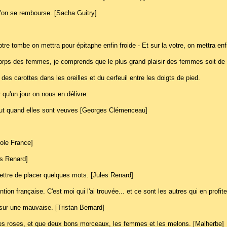
u'on se rembourse. [Sacha Guitry]
re tombe on mettra pour épitaphe enfin froide - Et sur la votre, on mettra enf
 corps des femmes, je comprends que le plus grand plaisir des femmes soit d
es carottes dans les oreilles et du cerfeuil entre les doigts de pied.
 qu'un jour on nous en délivre.
ut quand elles sont veuves [Georges Clémenceau]
tole France]
es Renard]
mettre de placer quelques mots. [Jules Renard]
n française. C'est moi qui l'ai trouvée... et ce sont les autres qui en profite
 sur une mauvaise. [Tristan Bernard]
les roses, et que deux bons morceaux, les femmes et les melons. [Malherbe]