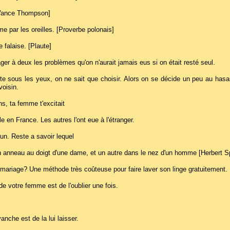
[Vance Thompson]
 par les oreilles. [Proverbe polonais]
 falaise. [Plaute]
ager à deux les problèmes qu'on n'aurait jamais eus si on était resté seul.
e sous les yeux, on ne sait que choisir. Alors on se décide un peu au hasard
voisin.
ns, ta femme t'excitait
en France. Les autres l'ont eue à l'étranger.
'un. Reste a savoir lequel
n anneau au doigt d'une dame, et un autre dans le nez d'un homme [Herbert S
ariage? Une méthode très coûteuse pour faire laver son linge gratuitement.
de votre femme est de l'oublier une fois.
che est de la lui laisser.