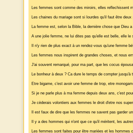
Les femmes sont comme des miroirs, elles reflechissent 
Les chaines du mariage sont si lourdes qu'il faut être deux
La femme est, selon la Bible, la dernière chose que Dieu a fa
A une jolie femme, ne lui dites pas qu'elle est belle, elle le sa
Il n'y rien de plus exact à un rendez-vous qu'une femme b
Les femmes nous inspirent de grandes choses, et nous em
J'ai souvent remarqué, pour ma part, que les cocus épousa
Le bonheur à deux ? Ca dure le temps de compter jusqu'à t
Etre bigame, c'est avoir une femme de trop, etre monogame
Si je ne parle plus à ma femme depuis deux ans, c'est pour
Je cèderais volontiers aux femmes le droit d'etre nos superi
Il est faux de dire que les femmes ne savent pas garder un 
Il y a des hommes qui n'ont que ce qu'il méritent, les autre
Les femmes sont faites pour être mariées et les hommes cél