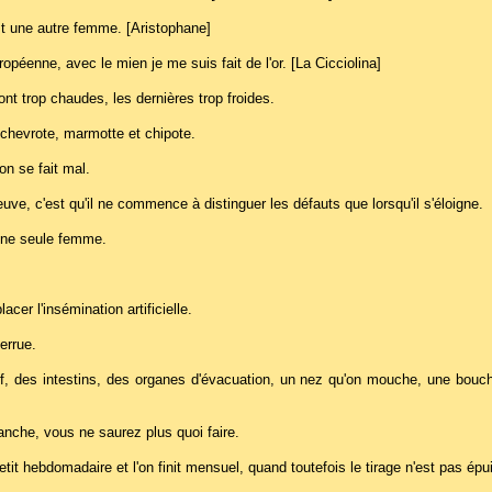
est une autre femme. [Aristophane]
péenne, avec le mien je me suis fait de l'or. [La Cicciolina]
nt trop chaudes, les dernières trop froides.
l chevrote, marmotte et chipote.
n se fait mal.
euve, c'est qu'il ne commence à distinguer les défauts que lorsqu'il s'éloigne.
d'une seule femme.
cer l'insémination artificielle.
errue.
tif, des intestins, des organes d'évacuation, un nez qu'on mouche, une bouc
manche, vous ne saurez plus quoi faire.
tit hebdomadaire et l'on finit mensuel, quand toutefois le tirage n'est pas épu