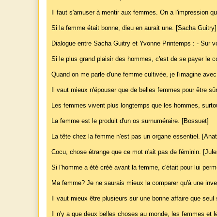
Il faut s'amuser à mentir aux femmes. On a l'impression q
Si la femme était bonne, dieu en aurait une. [Sacha Guitry]
Dialogue entre Sacha Guitry et Yvonne Printemps : - Sur vot
Si le plus grand plaisir des hommes, c'est de se payer le
Quand on me parle d'une femme cultivée, je l'imagine avec d
Il vaut mieux n'épouser que de belles femmes pour être sûr
Les femmes vivent plus longtemps que les hommes, surto
La femme est le produit d'un os surnuméraire. [Bossuet]
La tête chez la femme n'est pas un organe essentiel. [Ana
Cocu, chose étrange que ce mot n'ait pas de féminin. [Jul
Si l'homme a été créé avant la femme, c'était pour lui per
Ma femme? Je ne saurais mieux la comparer qu'à une inventio
Il vaut mieux être plusieurs sur une bonne affaire que seul
Il n'y a que deux belles choses au monde, les femmes et 