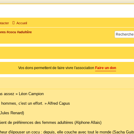
tacter
Accueil
bres #cocu #adultère
times d'adultère. Pouvoir parler, se confier, recevoir un soutien moral pour traverser une sit
Vos dons permettent de faire vivre l'association
Faire un don
pas assez » Léon Campion
s hommes, c'est un effort. » Alfred Capus
(Jules Renard)
ient de préférences des femmes adultères (Alphone Allais)
heur d'épouser un cocu : depuis, elle couche avec tout le monde (Sacha Guit