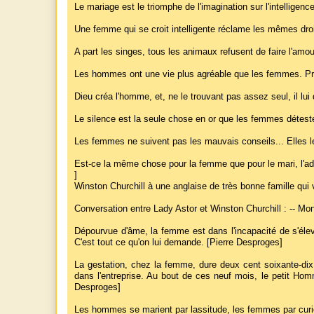
Le mariage est le triomphe de l'imagination sur l'intelligen
Une femme qui se croit intelligente réclame les mêmes dro
A part les singes, tous les animaux refusent de faire l'amou
Les hommes ont une vie plus agréable que les femmes. Prem
Dieu créa l'homme, et, ne le trouvant pas assez seul, il lui
Le silence est la seule chose en or que les femmes déteste
Les femmes ne suivent pas les mauvais conseils... Elles l
Est-ce la même chose pour la femme que pour le mari, l'ad
]
Winston Churchill à une anglaise de très bonne famille qui
Conversation entre Lady Astor et Winston Churchill : -- Mon
Dépourvue d'âme, la femme est dans l'incapacité de s'éleve
C'est tout ce qu'on lui demande. [Pierre Desproges]
La gestation, chez la femme, dure deux cent soixante-dix j
dans l'entreprise. Au bout de ces neuf mois, le petit Ho
Desproges]
Les hommes se marient par lassitude, les femmes par curio