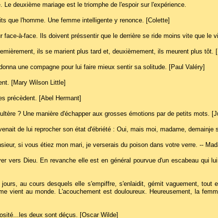
ce. Le deuxième mariage est le triomphe de l'espoir sur l'expérience.
its que l'homme. Une femme intelligente y renonce. [Colette]
r face-à-face. Ils doivent préssentir que le derrière se ride moins vite que le 
ièrement, ils se marient plus tard et, deuxièmement, ils meurent plus tôt.
 donna une compagne pour lui faire mieux sentir sa solitude. [Paul Valéry]
nt. [Mary Wilson Little]
es précèdent. [Abel Hermant]
ultère ? Une manière d'échapper aux grosses émotions par de petits mots. [J
 venait de lui reprocher son état d'ébriété : Oui, mais moi, madame, demainje 
sieur, si vous étiez mon mari, je verserais du poison dans votre verre. -- Mad
r vers Dieu. En revanche elle est en général pourvue d'un escabeau qui lui 
ours, au cours desquels elle s'empiffre, s'enlaidit, gémit vaguement, tout 
mme vient au monde. L'acouchement est douloureux. Heureusement, la femme t
sité...les deux sont déçus. [Oscar Wilde]