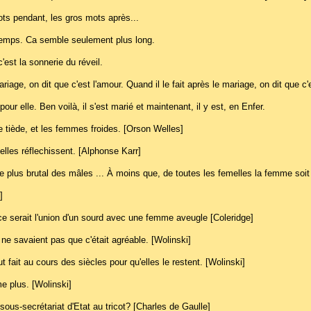
ots pendant, les gros mots après...
temps. Ca semble seulement plus long.
est la sonnerie du réveil.
e, on dit que c'est l'amour. Quand il le fait après le mariage, on dit que c'e
pour elle. Ben voilà, il s'est marié et maintenant, il y est, en Enfer.
e tiède, et les femmes froides. [Orson Welles]
lles réflechissent. [Alphonse Karr]
le plus brutal des mâles ... À moins que, de toutes les femelles la femme soit
]
ce serait l'union d'un sourd avec une femme aveugle [Coleridge]
ne savaient pas que c'était agréable. [Wolinski]
 fait au cours des siècles pour qu'elles le restent. [Wolinski]
me plus. [Wolinski]
sous-secrétariat d'Etat au tricot? [Charles de Gaulle]