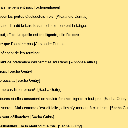
mais ne pensent pas. [Schopenhauer]
 pour les porter. Quelquefois trois ![Alexandre Dumas]
ite. Il a dû la faire le samedi soir, on sent la fatigue.
it, dîtes lui qu'elle est intelligente, elle l'espère...
éte que l'on aime pas [Alexandre Dumas]
pêchent de les terminer.
ient de préférence des femmes adultères.[Alphonse Allais]
rois. [Sacha Guitry]
 aussi... [Sacha Guitry]
 ne pas l'interrompre!..[Sacha Guitry]
eures si elles cessaient de vouloir être nos égales a tout prix. [Sacha Guitry]
secret . Mais comme c'est difficile , elles s'y mettent à plusieurs. [Sacha Gui
s sont célibataires [Sacha Guitry]
ibataires. De là vient tout le mal. [Sacha Guitry]