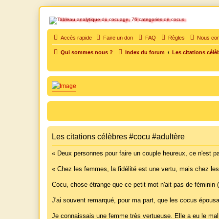
SOS cocu
Accès rapide
Faire un don
FAQ
Règles
Nous con
Qui sommes nous ?
Index du forum
Les citations célè
SOS cocu est une association loi 1901 dont l'objet est le soutien aux vic
Les citations célèbres #cocu #adultère
« Deux personnes pour faire un couple heureux, ce n'est 
« Chez les femmes, la fidélité est une vertu, mais chez le
Cocu, chose étrange que ce petit mot n'ait pas de féminin 
J'ai souvent remarqué, pour ma part, que les cocus épousa
Je connaissais une femme très vertueuse. Elle a eu le mal