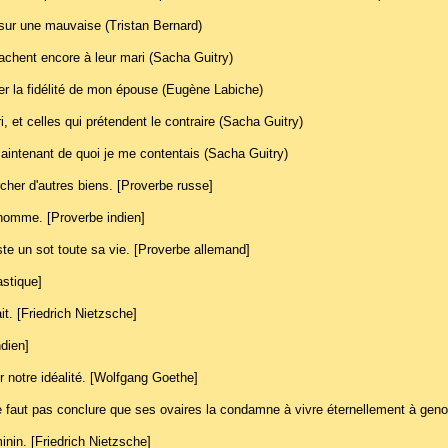
 sur une mauvaise (Tristan Bernard)
attachent encore à leur mari (Sacha Guitry)
ager la fidélité de mon épouse (Eugène Labiche)
, et celles qui prétendent le contraire (Sacha Guitry)
aintenant de quoi je me contentais (Sacha Guitry)
her d'autres biens. [Proverbe russe]
 homme. [Proverbe indien]
ste un sot toute sa vie. [Proverbe allemand]
astique]
it. [Friedrich Nietzsche]
dien]
 notre idéalité. [Wolfgang Goethe]
ne faut pas conclure que ses ovaires la condamne à vivre éternellement à gen
inin. [Friedrich Nietzsche]