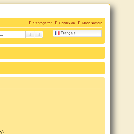
S’enregistrer
Connexion
Mode sombre
Français
uation personnelle douloureuse
Rechercher
Recherche avancée
ry)