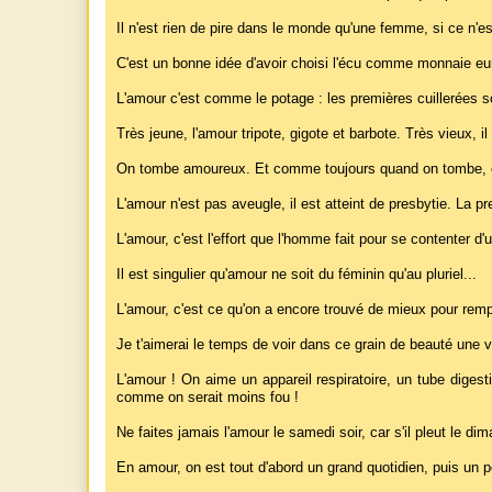
Il n'est rien de pire dans le monde qu'une femme, si ce n'
C'est un bonne idée d'avoir choisi l'écu comme monnaie euro
L'amour c'est comme le potage : les premières cuillerées so
Très jeune, l'amour tripote, gigote et barbote. Très vieux, i
On tombe amoureux. Et comme toujours quand on tombe, o
L'amour n'est pas aveugle, il est atteint de presbytie. La pr
L'amour, c'est l'effort que l'homme fait pour se contenter 
Il est singulier qu'amour ne soit du féminin qu'au pluriel...
L'amour, c'est ce qu'on a encore trouvé de mieux pour rempla
Je t'aimerai le temps de voir dans ce grain de beauté une v
L'amour ! On aime un appareil respiratoire, un tube diges
comme on serait moins fou !
Ne faites jamais l'amour le samedi soir, car s'il pleut le di
En amour, on est tout d'abord un grand quotidien, puis un pe