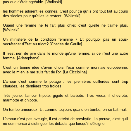
pas que c'était agréable. [Wolinski]
les hommes adorent les connes. C'est pour ça qu'ils ont tout fait au cours
des siècles pour qu'elles le restent. [Wolinski]
Quand une femme ne te fait plus chier, c'est qu'elle ne t'aime plus.
[Wolinski]
Un ministère de la condition féminine ? Et pourquoi pas un sous-
secrétariat d'Etat au tricot? [Charles de Gaulle]
Il n'est rien de pire dans le monde qu'une femme, si ce n'est une autre
femme. [Aristophane]
C'est un bonne idée d'avoir choisi l'écu comme monnaie européenne,
avec le mien je me suis fait de l'or. [La Cicciolina]
L'amour c'est comme le potage : les premières cuillerées sont trop
chaudes, les dernières trop froides.
Très jeune, l'amour tripote, gigote et barbote. Très vieux, il chevrote,
marmotte et chipote.
On tombe amoureux. Et comme toujours quand on tombe, on se fait mal.
L'amour n'est pas aveugle, il est atteint de presbytie. La preuve, c'est qu'il
ne commence à distinguer les défauts que lorsqu'il s'éloigne.