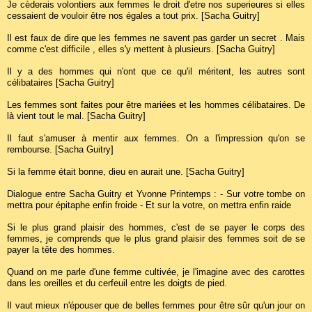
Je cèderais volontiers aux femmes le droit d'etre nos superieures si elles
cessaient de vouloir être nos égales a tout prix. [Sacha Guitry]
Il est faux de dire que les femmes ne savent pas garder un secret . Mais
comme c'est difficile , elles s'y mettent à plusieurs. [Sacha Guitry]
Il y a des hommes qui n'ont que ce qu'il méritent, les autres sont
célibataires [Sacha Guitry]
Les femmes sont faites pour être mariées et les hommes célibataires. De
là vient tout le mal. [Sacha Guitry]
Il faut s'amuser à mentir aux femmes. On a l'impression qu'on se
rembourse. [Sacha Guitry]
Si la femme était bonne, dieu en aurait une. [Sacha Guitry]
Dialogue entre Sacha Guitry et Yvonne Printemps : - Sur votre tombe on
mettra pour épitaphe enfin froide - Et sur la votre, on mettra enfin raide
Si le plus grand plaisir des hommes, c'est de se payer le corps des
femmes, je comprends que le plus grand plaisir des femmes soit de se
payer la tête des hommes.
Quand on me parle d'une femme cultivée, je l'imagine avec des carottes
dans les oreilles et du cerfeuil entre les doigts de pied.
Il vaut mieux n'épouser que de belles femmes pour être sûr qu'un jour on