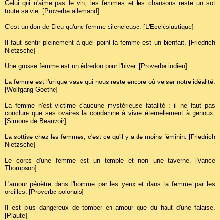
Celui qui n'aime pas le vin, les femmes et les chansons reste un sot
toute sa vie. [Proverbe allemand]
C'est un don de Dieu qu'une femme silencieuse. [L'Ecclésiastique]
Il faut sentir pleinement à quel point la femme est un bienfait. [Friedrich
Nietzsche]
Une grosse femme est un édredon pour l'hiver. [Proverbe indien]
La femme est l'unique vase qui nous reste encore où verser notre idéalité.
[Wolfgang Goethe]
La femme n'est victime d'aucune mystérieuse fatalité : il ne faut pas
conclure que ses ovaires la condamne à vivre éternellement à genoux.
[Simone de Beauvoir]
La sottise chez les femmes, c'est ce qu'il y a de moins féminin. [Friedrich
Nietzsche]
Le corps d'une femme est un temple et non une taverne. [Vance
Thompson]
L'amour pénètre dans l'homme par les yeux et dans la femme par les
oreilles. [Proverbe polonais]
Il est plus dangereux de tomber en amour que du haut d'une falaise.
[Plaute]