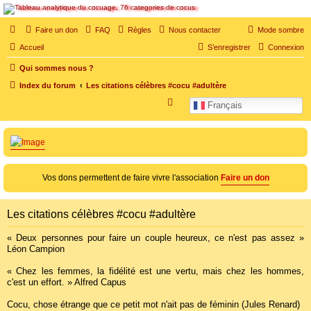
SOS cocu
Faire un don
FAQ
Règles
Nous contacter
Mode sombre
SOS cocu est une association loi 1901 dont l'objet est le soutien aux victimes d'adultère.
Accueil
S’enregistrer
Connexion
Pouvoir parler, se confier, recevoir un soutien moral pour traverser une situation
personnelle douloureuse
Qui sommes nous ?
Index du forum
Les citations célèbres #cocu #adultère
R
Français
e
c
h
e
Vos dons permettent de faire vivre l'association
Faire un don
r
c
Les citations célèbres #cocu #adultère
h
e
« Deux personnes pour faire un couple heureux, ce n'est pas assez »
Léon Campion
r
« Chez les femmes, la fidélité est une vertu, mais chez les hommes,
c'est un effort. » Alfred Capus
Cocu, chose étrange que ce petit mot n'ait pas de féminin (Jules Renard)