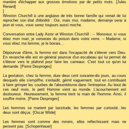
manière d'échapper aux grosses émotions par de petits mots. [Jules
Renard]
]
Winston Churchill à une anglaise de très bonne famille qui venait de lui
reprocher son état d'ébriété : Oui, mais moi, madame, demainje serai à
jeun et vous, vous serez toujours aussi moche.
Conversation entre Lady Astor et Winston Churchill : -- Monsieur, si vous
étiez mon mari, je verserais du poison dans votre verre. -- Madame, si
vous étiez ma femme, je le boirais...
Dépourvue d'âme, la femme est dans l'incapacité de s'élever vers Dieu.
En revanche elle est en général pourvue d'un escabeau qui lui permet de
s'élever vers le plafond pour faire les carreaux. C'est tout ce qu'on lui
demande. [Pierre Desproges]
La gestation, chez la femme, dure deux cent soixante-dix jours, au cours
desquels elle s'empiffre, s'enlaidit, gémit vaguement, tout en contribuant
à faire grimper les courbes de l'absentéisme dans l'entreprise. Au bout de
ces neuf mois, le petit Homme vient au monde. L'acouchement est
douloureux. Heureusement, la femme tient la main de l'homme. Ainsi, il
souffre moins. [Pierre Desproges]
Les hommes se marient par lassitude, les femmes par curiosité...les
deux sont déçus. [Oscar Wilde]
Les femmes sont comme des miroirs, elles reflechissent mais ne
pensent pas. [Schopenhauer]