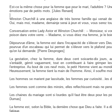
Est-ce la même chose pour la femme que pour le mari, l'adultère ? U
émotions par de petits mots. [Jules Renard]
]
Winston Churchill à une anglaise de très bonne famille qui venait de 
Oui, mais moi, madame, demainje serai à jeun et vous, vous serez to
Conversation entre Lady Astor et Winston Churchill : -- Monsieur, si vo
poison dans votre verre. -- Madame, si vous étiez ma femme, je le boir
Dépourvue d'âme, la femme est dans l'incapacité de s'élever vers Dieu
pourvue d'un escabeau qui lui permet de s'élever vers le plafond pour
qu'on lui demande. [Pierre Desproges]
La gestation, chez la femme, dure deux cent soixante-dix jours, au
s'enlaidit, gémit vaguement, tout en contribuant à faire grimper l
l'entreprise. Au bout de ces neuf mois, le petit Homme vient au mon
Heureusement, la femme tient la main de l'homme. Ainsi, il souffre mo
Les hommes se marient par lassitude, les femmes par curiosité...les 
Les femmes sont comme des miroirs, elles reflechissent mais ne pen
Les chaines du mariage sont si lourdes qu'il faut être deux pour les po
Dumas]
La femme est, selon la Bible, la dernière chose que Dieu a faite. Il a dû
fatigue.