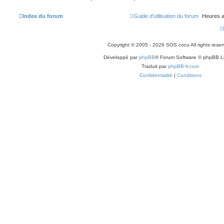
Index du forum
Guide d'utilisation du forum
Heures a
Copyright © 2005 - 2026 SOS cocu All rights reser
Développé par
phpBB
® Forum Software © phpBB L
Traduit par
phpBB-fr.com
Confidentialité
|
Conditions