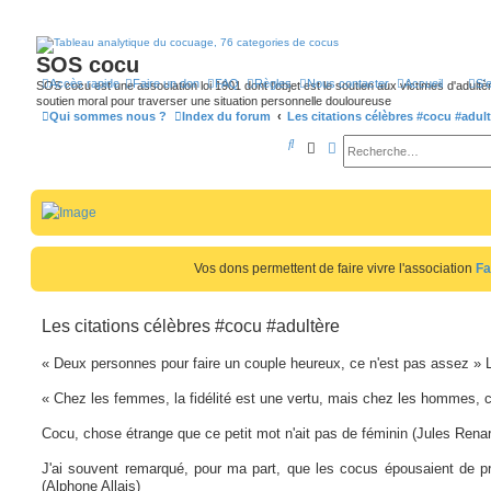
SOS cocu
Accès rapide
Faire un don
FAQ
Règles
Nous contacter
Accueil
S’
SOS cocu est une association loi 1901 dont l'objet est le soutien aux victimes d'adultèr
soutien moral pour traverser une situation personnelle douloureuse
Qui sommes nous ?
Index du forum
Les citations célèbres #cocu #adul
R
Rechercher
Recherche avancée
e
c
h
e
Vos dons permettent de faire vivre l'association
Fa
r
c
Les citations célèbres #cocu #adultère
h
e
« Deux personnes pour faire un couple heureux, ce n'est pas assez »
r
« Chez les femmes, la fidélité est une vertu, mais chez les hommes, c'
Cocu, chose étrange que ce petit mot n'ait pas de féminin (Jules Rena
J'ai souvent remarqué, pour ma part, que les cocus épousaient de 
(Alphone Allais)