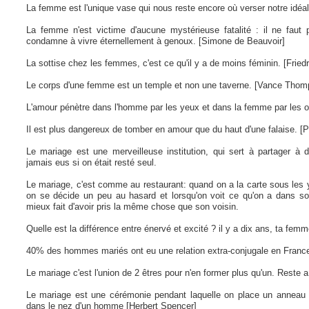
La femme est l'unique vase qui nous reste encore où verser notre idéa
La femme n'est victime d'aucune mystérieuse fatalité : il ne faut
condamne à vivre éternellement à genoux. [Simone de Beauvoir]
La sottise chez les femmes, c'est ce qu'il y a de moins féminin. [Fried
Le corps d'une femme est un temple et non une taverne. [Vance Thom
L'amour pénètre dans l'homme par les yeux et dans la femme par les or
Il est plus dangereux de tomber en amour que du haut d'une falaise. [P
Le mariage est une merveilleuse institution, qui sert à partager à 
jamais eus si on était resté seul.
Le mariage, c'est comme au restaurant: quand on a la carte sous les y
on se décide un peu au hasard et lorsqu'on voit ce qu'on a dans son
mieux fait d'avoir pris la même chose que son voisin.
Quelle est la différence entre énervé et excité ? il y a dix ans, ta femme
40% des hommes mariés ont eu une relation extra-conjugale en France. 
Le mariage c'est l'union de 2 êtres pour n'en former plus qu'un. Reste a
Le mariage est une cérémonie pendant laquelle on place un anneau 
dans le nez d'un homme [Herbert Spencer]