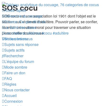
SOS cocu
Accès rapide
SOS cocu est une association loi 1901 dont l'objet est le
Hiérarchie du cocuage
soutien aux victimes d'adultère. Pouvoir parler, se confier,
Divorce: Ce que dit la loi
recevoir un soutien moral pour traverser une situation
Le Saint des cocus
personnelle douloureuse
Les citations célèbres #cocu #adultère
Vers le contenu
Si tous les cocus
Sujets sans réponse
Sujets actifs
Rechercher
L’équipe du forum
Mode sombre
Faire un don
FAQ
Règles
Nous contacter
Accueil
Connexion