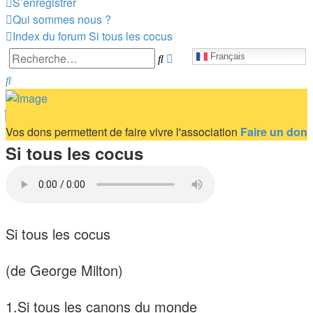
S’enregistrer
Qui sommes nous ?
Index du forum
Si tous les cocus
Recherche
Rechercher
Français
avancée
Rechercher
Vos dons permettent de faire vivre l'association
Faire un don
Si tous les cocus
Si tous les cocus
(de George Milton)
1.Si tous les canons du monde