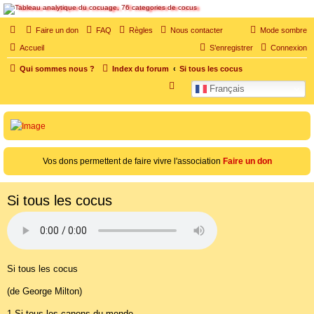
SOS cocu
Faire un don
FAQ
Règles
Nous contacter
Mode sombre
SOS cocu est une association loi 1901 dont l'objet est le soutien aux victimes d'adultère.
Accueil
S’enregistrer
Connexion
Pouvoir parler, se confier, recevoir un soutien moral pour traverser une situation
personnelle douloureuse
Qui sommes nous ?
Index du forum
Si tous les cocus
Vers le contenu
R
Français
e
c
h
e
Vos dons permettent de faire vivre l'association
Faire un don
r
c
Si tous les cocus
h
e
r
Si tous les cocus
(de George Milton)
1.Si tous les canons du monde