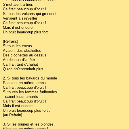
S'mettaient à tirer,
Ca f'rait beaucoup d'bruit !
Si tous les volcans qui grondent
Venaient à s'réveiller
Ca f'rait beaucoup d'bruit !
Mais il est encore
Un bruit beaucoup plus fort
{Refrain:}
Si tous les cocus
Avaient des clochettes
Des clochettes au dessus
Au dessus d'la tête
Ca f'rait tant d'chahut
Qu'on n's'entendrait plus.
2. Si tous les bavards du monde
Parlaient en même temps
Ca f'rait beaucoup d'bruit !
Si toutes les femmes furibondes
Tuaient leurs amants
Ca f'rait beaucoup d'bruit !
Mais il est encore
Un bruit beaucoup plus fort :
{au Refrain}
3. Si les brunes et les blondes,
Vibraient en même temps !