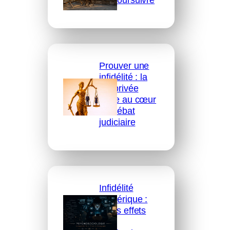
de poursuivre
Prouver une
infidélité : la
vie privée
reste au cœur
du débat
judiciaire
Infidélité
numérique :
quels effets
des