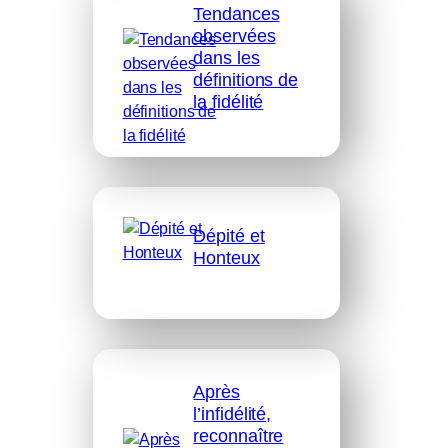
Tendances
observées
dans les
définitions de
la fidélité
Dépité et
Honteux
Après
l’infidélité,
reconnaître