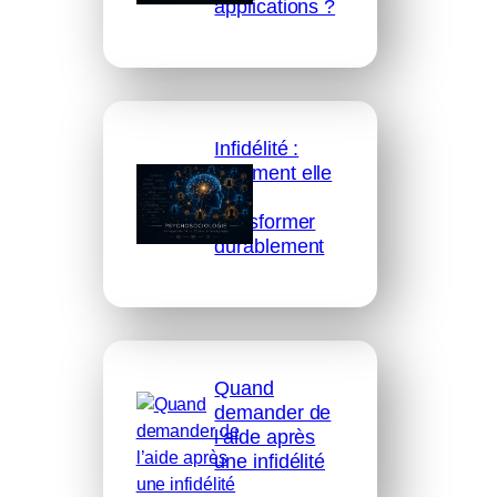
applications ?
Infidélité :
comment elle
peut
transformer
durablement
Quand
demander de
l’aide après
une infidélité