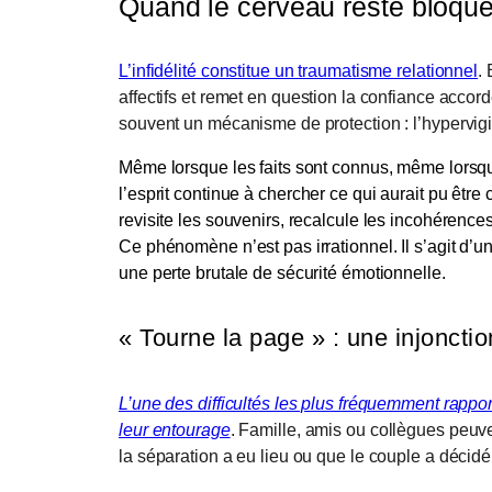
Quand le cerveau reste bloqué
L’infidélité constitue un traumatisme relationnel
.
affectifs et remet en question la confiance accor
souvent un mécanisme de protection : l’hypervig
Même lorsque les faits sont connus, même lorsqu
l’esprit continue à chercher ce qui aurait pu êt
revisite les souvenirs, recalcule les incohérence
Ce phénomène n’est pas irrationnel. Il s’agit d’u
une perte brutale de sécurité émotionnelle.
« Tourne la page » : une injoncti
L’une des difficultés les plus fréquemment rappo
leur entourage
. Famille, amis ou collègues peuve
la séparation a eu lieu ou que le couple a décid