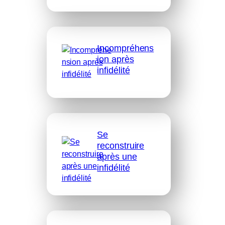
Incompréhens
ion après
infidélité
Se
reconstruire
après une
infidélité