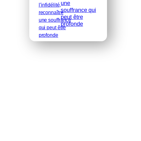
une
souffrance qui
peut être
profonde