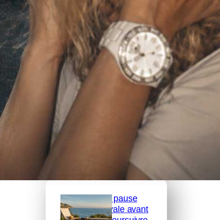
Pages
Articles
Qui sommes nous ?
Pourquoi SOS Cocu est unique
Communiqué de presse SOS Coc
u
Dans la presse
Gonzaï
Une pause
estivale avant