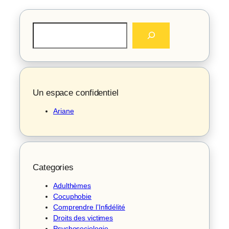
R
e
c
h
e
r
c
Un espace confidentiel
h
Ariane
e
Categories
Adulthèmes
Cocuphobie
Comprendre l’Infidélité
Droits des victimes
Psychosociologie