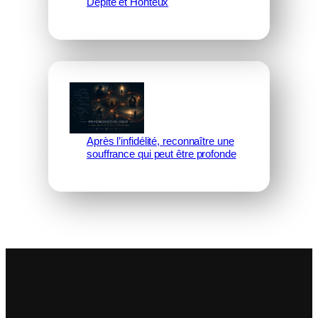
Dépité et Honteux
Après l’infidélité, reconnaître une
souffrance qui peut être profonde