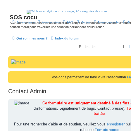
SOS cocu
Accès rapide
Faire un don
FAQ
Règles
Nous contacter
Ac
SOS cocu est une association loi 1901 dont l'objet est le soutien aux victimes d'adultèr
soutien moral pour traverser une situation personnelle douloureuse
Qui sommes nous ?
Index du forum
R
e
c
h
e
Vos dons permettent de faire vivre l'association
Fa
r
c
Contact Admin
h
e
Ce formulaire est uniquement destiné à des fins 
d'informations, Signalement de bugs, Contact presse).
To
r
traitée
.
Pour une recherche d'aide et de soutien, veuillez vous
enregistrer
pui
rubrique
Témoignages