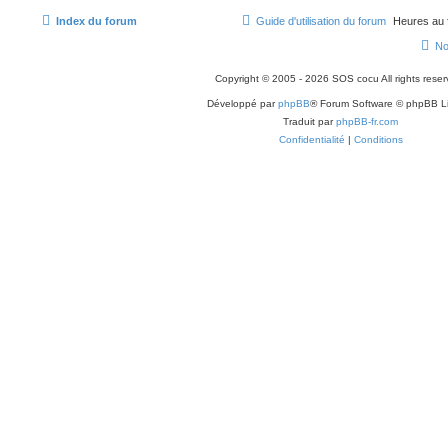
Index du forum
Guide d'utilisation du forum
Heures au 
No
Copyright © 2005 - 2026 SOS cocu All rights reser
Développé par
phpBB
® Forum Software © phpBB L
Traduit par
phpBB-fr.com
Confidentialité
|
Conditions