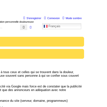
S’enregistrer
Connexion
Mode sombre
uation personnelle douloureuse
Français
Rechercher
Recherche avancée
 à tous ceux et celles qui se trouvent dans la douleur,
use souvent sans personne à qui se confier sous couvert
cité via Google mais force est de constater que la publicité
ment que des annonceurs en adéquation avec notre
ntenance du site (serveur, domaine, programmeurs)