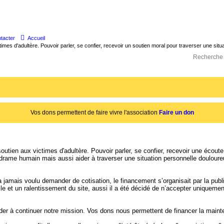
tacter
Accueil
times d'adultère. Pouvoir parler, se confier, recevoir un soutien moral pour traverser une sit
Vos dons permettent de faire vivre l'association
Faire un don
utien aux victimes d'adultère. Pouvoir parler, se confier, recevoir une écoute
rame humain mais aussi aider à traverser une situation personnelle douloure
jamais voulu demander de cotisation, le financement s’organisait par la publi
uelle et un ralentissement du site, aussi il a été décidé de n’accepter unique
ider à continuer notre mission. Vos dons nous permettent de financer la mai