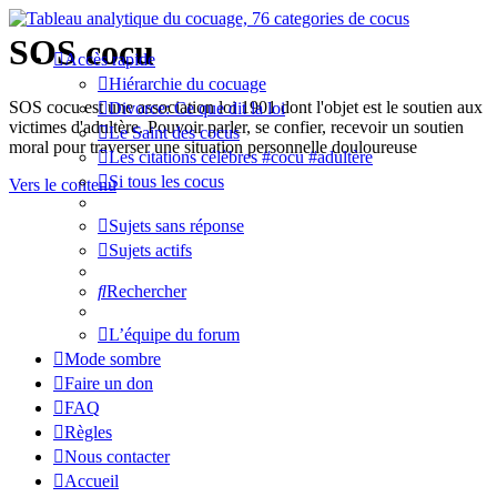
SOS cocu
Accès rapide
Hiérarchie du cocuage
SOS cocu est une association loi 1901 dont l'objet est le soutien aux
Divorce: Ce que dit la loi
victimes d'adultère. Pouvoir parler, se confier, recevoir un soutien
Le Saint des cocus
moral pour traverser une situation personnelle douloureuse
Les citations célèbres #cocu #adultère
Si tous les cocus
Vers le contenu
Sujets sans réponse
Sujets actifs
Rechercher
L’équipe du forum
Mode sombre
Faire un don
FAQ
Règles
Nous contacter
Accueil