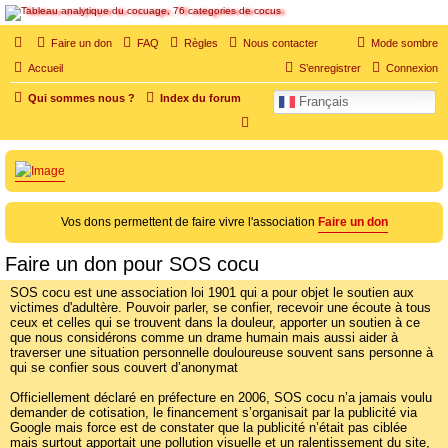
SOS cocu
Faire un don
FAQ
Règles
Nous contacter
Mode sombre
SOS cocu est une association loi 1901 dont l'objet est le soutien aux victimes d'adultère.
Accueil
S’enregistrer
Connexion
Pouvoir parler, se confier, recevoir un soutien moral pour traverser une situation
personnelle douloureuse
Qui sommes nous ?
Index du forum
Français
R
e
c
h
e
Vos dons permettent de faire vivre l'association
Faire un don
r
Faire un don pour SOS cocu
c
h
SOS cocu est une association loi 1901 qui a pour objet le soutien aux
victimes d'adultère. Pouvoir parler, se confier, recevoir une écoute à tous
e
ceux et celles qui se trouvent dans la douleur, apporter un soutien à ce
que nous considérons comme un drame humain mais aussi aider à
r
traverser une situation personnelle douloureuse souvent sans personne à
qui se confier sous couvert d’anonymat
Officiellement déclaré en préfecture en 2006, SOS cocu n’a jamais voulu
demander de cotisation, le financement s’organisait par la publicité via
Google mais force est de constater que la publicité n’était pas ciblée
mais surtout apportait une pollution visuelle et un ralentissement du site,