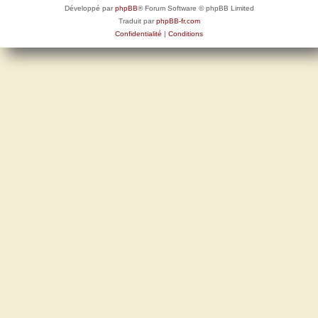
Développé par
phpBB
® Forum Software © phpBB Limited
Traduit par
phpBB-fr.com
Confidentialité
|
Conditions