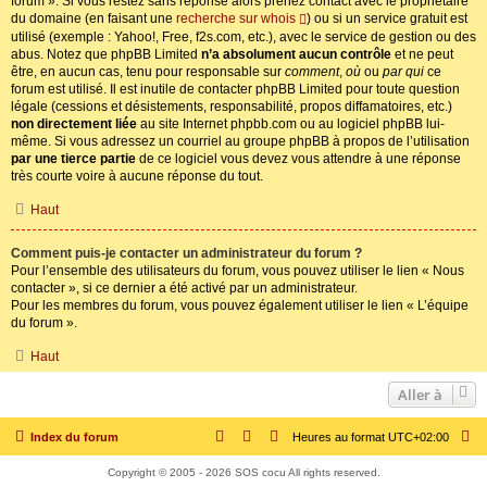
forum ». Si vous restez sans réponse alors prenez contact avec le propriétaire
du domaine (en faisant une
recherche sur whois
) ou si un service gratuit est
utilisé (exemple : Yahoo!, Free, f2s.com, etc.), avec le service de gestion ou des
abus. Notez que phpBB Limited
n’a absolument aucun contrôle
et ne peut
être, en aucun cas, tenu pour responsable sur
comment
,
où
ou
par qui
ce
forum est utilisé. Il est inutile de contacter phpBB Limited pour toute question
légale (cessions et désistements, responsabilité, propos diffamatoires, etc.)
non directement liée
au site Internet phpbb.com ou au logiciel phpBB lui-
même. Si vous adressez un courriel au groupe phpBB à propos de l’utilisation
par une tierce partie
de ce logiciel vous devez vous attendre à une réponse
très courte voire à aucune réponse du tout.
Haut
Comment puis-je contacter un administrateur du forum ?
Pour l’ensemble des utilisateurs du forum, vous pouvez utiliser le lien « Nous
contacter », si ce dernier a été activé par un administrateur.
Pour les membres du forum, vous pouvez également utiliser le lien « L’équipe
du forum ».
Haut
Aller à
Index du forum
Heures au format
UTC+02:00
Copyright © 2005 - 2026 SOS cocu All rights reserved.