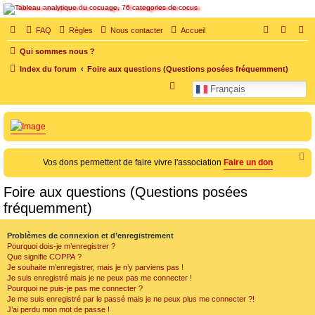
SOS cocu
FAQ
Règles
Nous contacter
Accueil
SOS cocu est une association loi 1901 dont l'objet est le soutien aux victimes d'adultère.
Qui sommes nous ?
Pouvoir parler, se confier, recevoir un soutien moral pour traverser une situation
personnelle douloureuse
Index du forum
Foire aux questions (Questions posées fréquemment)
R
Français
e
c
h
e
Vos dons permettent de faire vivre l'association
Faire un don
r
c
Foire aux questions (Questions posées
h
fréquemment)
e
Problèmes de connexion et d’enregistrement
r
Pourquoi dois-je m’enregistrer ?
Que signifie COPPA ?
Je souhaite m’enregistrer, mais je n’y parviens pas !
Je suis enregistré mais je ne peux pas me connecter !
Pourquoi ne puis-je pas me connecter ?
Je me suis enregistré par le passé mais je ne peux plus me connecter ?!
J’ai perdu mon mot de passe !