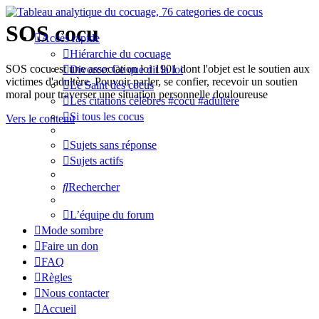
SOS cocu
Accès rapide
Hiérarchie du cocuage
SOS cocu est une association loi 1901 dont l'objet est le soutien aux
Divorce: Ce que dit la loi
victimes d'adultère. Pouvoir parler, se confier, recevoir un soutien
Le Saint des cocus
moral pour traverser une situation personnelle douloureuse
Les citations célèbres #cocu #adultère
Si tous les cocus
Vers le contenu
Sujets sans réponse
Sujets actifs
Rechercher
L’équipe du forum
Mode sombre
Faire un don
FAQ
Règles
Nous contacter
Accueil