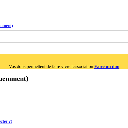
emment)
Vos dons permettent de faire vivre l'association
Faire un don
équemment)
cter ?!