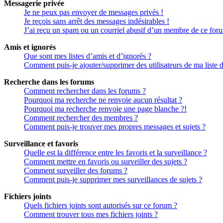
Messagerie privée
Je ne peux pas envoyer de messages privés !
Je reçois sans arrêt des messages indésirables !
J’ai reçu un spam ou un courriel abusif d’un membre de ce for
Amis et ignorés
Que sont mes listes d’amis et d’ignorés ?
Comment puis-je ajouter/supprimer des utilisateurs de ma liste 
Recherche dans les forums
Comment rechercher dans les forums ?
Pourquoi ma recherche ne renvoie aucun résultat ?
Pourquoi ma recherche renvoie une page blanche ?!
Comment rechercher des membres ?
Comment puis-je trouver mes propres messages et sujets ?
Surveillance et favoris
Quelle est la différence entre les favoris et la surveillance ?
Comment mettre en favoris ou surveiller des sujets ?
Comment surveiller des forums ?
Comment puis-je supprimer mes surveillances de sujets ?
Fichiers joints
Quels fichiers joints sont autorisés sur ce forum ?
Comment trouver tous mes fichiers joints ?