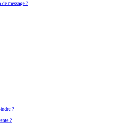
n de message ?
oindre ?
ente ?