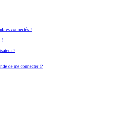
mbres connectés ?
 !
isateur ?
de de me connecter !?