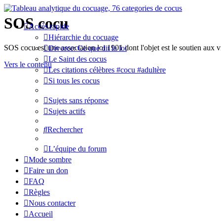
SOS cocu
Accès rapide
Hiérarchie du cocuage
SOS cocu est une association loi 1901 dont l'objet est le soutien aux v
Divorce: Ce que dit la loi
Le Saint des cocus
Vers le contenu
Les citations célèbres #cocu #adultère
Si tous les cocus
Sujets sans réponse
Sujets actifs
Rechercher
L’équipe du forum
Mode sombre
Faire un don
FAQ
Règles
Nous contacter
Accueil