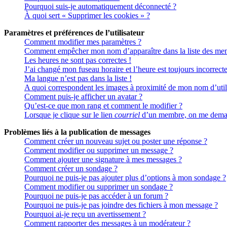
Pourquoi suis-je automatiquement déconnecté ?
À quoi sert « Supprimer les cookies » ?
Paramètres et préférences de l’utilisateur
Comment modifier mes paramètres ?
Comment empêcher mon nom d’apparaître dans la liste des me
Les heures ne sont pas correctes !
J’ai changé mon fuseau horaire et l’heure est toujours incorrecte
Ma langue n’est pas dans la liste !
A quoi correspondent les images à proximité de mon nom d’util
Comment puis-je afficher un avatar ?
Qu’est-ce que mon rang et comment le modifier ?
Lorsque je clique sur le lien
courriel
d’un membre, on me deman
Problèmes liés à la publication de messages
Comment créer un nouveau sujet ou poster une réponse ?
Comment modifier ou supprimer un message ?
Comment ajouter une signature à mes messages ?
Comment créer un sondage ?
Pourquoi ne puis-je pas ajouter plus d’options à mon sondage ?
Comment modifier ou supprimer un sondage ?
Pourquoi ne puis-je pas accéder à un forum ?
Pourquoi ne puis-je pas joindre des fichiers à mon message ?
Pourquoi ai-je reçu un avertissement ?
Comment rapporter des messages à un modérateur ?