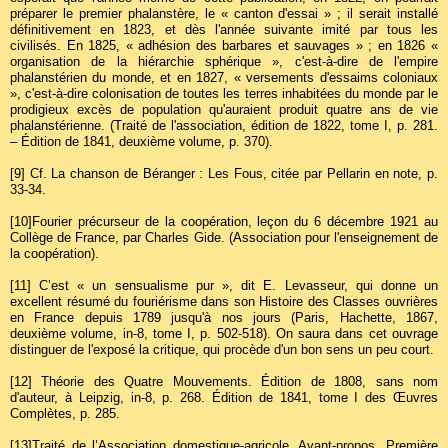
préparer le premier phalanstère, le « canton d'essai » ; il serait installé
définitivement en 1823, et dès l'année suivante imité par tous les
civilisés. En 1825, « adhésion des barbares et sauvages » ; en 1826 «
organisation de la hiérarchie sphérique », c'est-à-dire de l'empire
phalanstérien du monde, et en 1827, « versements d'essaims coloniaux
», c'est-à-dire colonisation de toutes les terres inhabitées du monde par le
prodigieux excès de population qu'auraient produit quatre ans de vie
phalanstérienne. (Traité de l'association, édition de 1822, tome I, p. 281.
– Édition de 1841, deuxième volume, p. 370).
[9]
Cf. La chanson de Béranger : Les Fous, citée par Pellarin en note, p.
33-34.
[10]
Fourier précurseur de la coopération, leçon du 6 décembre 1921 au
Collège de France, par Charles Gide. (Association pour l'enseignement de
la coopération).
[11]
C’est « un sensualisme pur », dit E. Levasseur, qui donne un
excellent résumé du fouriérisme dans son Histoire des Classes ouvrières
en France depuis 1789 jusqu'à nos jours (Paris, Hachette, 1867,
deuxième volume, in-8, tome I, p. 502-518). On saura dans cet ouvrage
distinguer de l'exposé la critique, qui procède d'un bon sens un peu court.
[12]
Théorie des Quatre Mouvements. Édition de 1808, sans nom
d'auteur, à Leipzig, in-8, p. 268. Édition de 1841, tome I des Œuvres
Complètes, p. 285.
[13]
Traité de l’Association domestique-agricole. Avant-propos, Première