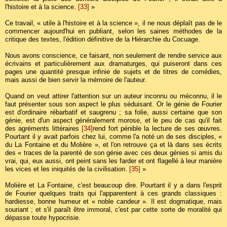
l'histoire et à la science.
[33]
»
Ce travail, « utile à l'histoire et à la science », il ne nous déplaît pas de le
commencer aujourd'hui en publiant, selon les saines méthodes de la
critique des textes, l'édition définitive de la Hiérarchie du Cocuage.
Nous avons conscience, ce faisant, non seulement de rendre service aux
écrivains et particulièrement aux dramaturges, qui puiseront dans ces
pages une quantité presque infinie de sujets et de titres de comédies,
mais aussi de bien servir la mémoire de l'auteur.
Quand on veut attirer l'attention sur un auteur inconnu ou méconnu, il le
faut présenter sous son aspect le plus séduisant. Or le génie de Fourier
est d'ordinaire rébarbatif et saugrenu ; sa folie, aussi certaine que son
génie, est d'un aspect généralement morose, et le peu de cas qu'il fait
des agréments littéraires
[34]
rend fort pénible la lecture de ses œuvres.
Pourtant il y avait parfois chez lui, comme l'a noté un de ses disciples, «
du La Fontaine et du Molière », et l'on retrouve ça et là dans ses écrits
des « traces de la parenté de son génie avec ces deux génies si amis du
vrai, qui, eux aussi, ont peint sans les farder et ont flagellé à leur manière
les vices et les iniquités de la civilisation.
[35]
»
Molière et La Fontaine, c'est beaucoup dire. Pourtant il y a dans l'esprit
de Fourier quelques traits qui l'apparentent à ces grands classiques :
hardiesse, bonne humeur et « noble candeur ». Il est dogmatique, mais
souriant ; et s'il paraît être immoral, c'est par cette sorte de moralité qui
dépasse toute hypocrisie.