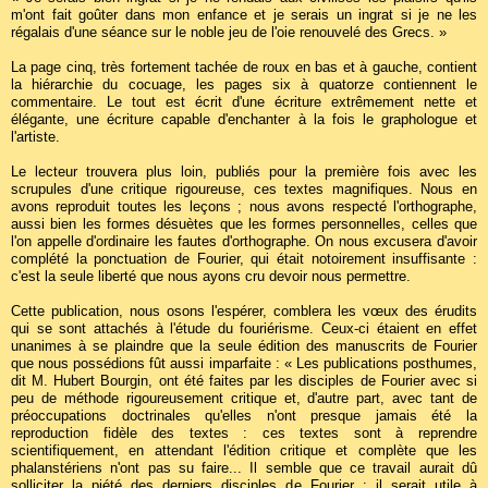
m'ont fait goûter dans mon enfance et je serais un ingrat si je ne les
régalais d'une séance sur le noble jeu de l'oie renouvelé des Grecs. »
La page cinq, très fortement tachée de roux en bas et à gauche, contient
la hiérarchie du cocuage, les pages six à quatorze contiennent le
commentaire. Le tout est écrit d'une écriture extrêmement nette et
élégante, une écriture capable d'enchanter à la fois le graphologue et
l'artiste.
Le lecteur trouvera plus loin, publiés pour la première fois avec les
scrupules d'une critique rigoureuse, ces textes magnifiques. Nous en
avons reproduit toutes les leçons ; nous avons respecté l'orthographe,
aussi bien les formes désuètes que les formes personnelles, celles que
l'on appelle d'ordinaire les fautes d'orthographe. On nous excusera d'avoir
complété la ponctuation de Fourier, qui était notoirement insuffisante :
c'est la seule liberté que nous ayons cru devoir nous permettre.
Cette publication, nous osons l'espérer, comblera les vœux des érudits
qui se sont attachés à l'étude du fouriérisme. Ceux-ci étaient en effet
unanimes à se plaindre que la seule édition des manuscrits de Fourier
que nous possédions fût aussi imparfaite : « Les publications posthumes,
dit M. Hubert Bourgin, ont été faites par les disciples de Fourier avec si
peu de méthode rigoureusement critique et, d'autre part, avec tant de
préoccupations doctrinales qu'elles n'ont presque jamais été la
reproduction fidèle des textes : ces textes sont à reprendre
scientifiquement, en attendant l'édition critique et complète que les
phalanstériens n'ont pas su faire... Il semble que ce travail aurait dû
solliciter la piété des derniers disciples de Fourier ; il serait utile à