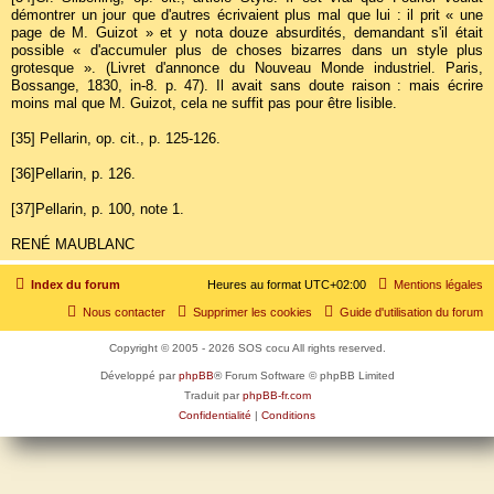
démontrer un jour que d'autres écrivaient plus mal que lui : il prit « une
page de M. Guizot » et y nota douze absurdités, demandant s'il était
possible « d'accumuler plus de choses bizarres dans un style plus
grotesque ». (Livret d'annonce du Nouveau Monde industriel. Paris,
Bossange, 1830, in-8. p. 47). Il avait sans doute raison : mais écrire
moins mal que M. Guizot, cela ne suffit pas pour être lisible.
[35]
Pellarin, op. cit., p. 125-126.
[36]
Pellarin, p. 126.
[37]
Pellarin, p. 100, note 1.
RENÉ MAUBLANC
Index du forum
Heures au format
UTC+02:00
Mentions légales
Nous contacter
Supprimer les cookies
Guide d'utilisation du forum
Copyright © 2005 - 2026 SOS cocu All rights reserved.
Développé par
phpBB
® Forum Software © phpBB Limited
Traduit par
phpBB-fr.com
Confidentialité
|
Conditions