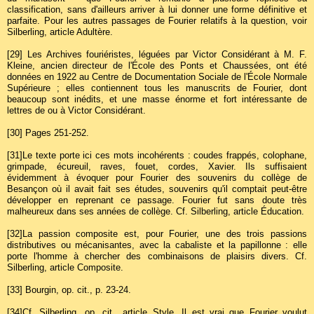
classification, sans d'ailleurs arriver à lui donner une forme définitive et
parfaite. Pour les autres passages de Fourier relatifs à la question, voir
Silberling, article Adultère.
[29]
Les Archives fouriéristes, léguées par Victor Considérant à M. F.
Kleine, ancien directeur de l'École des Ponts et Chaussées, ont été
données en 1922 au Centre de Documentation Sociale de l'École Normale
Supérieure ; elles contiennent tous les manuscrits de Fourier, dont
beaucoup sont inédits, et une masse énorme et fort intéressante de
lettres de ou à Victor Considérant.
[30]
Pages 251-252.
[31]
Le texte porte ici ces mots incohérents : coudes frappés, colophane,
grimpade, écureuil, raves, fouet, cordes, Xavier. Ils suffisaient
évidemment à évoquer pour Fourier des souvenirs du collège de
Besançon où il avait fait ses études, souvenirs qu'il comptait peut-être
développer en reprenant ce passage. Fourier fut sans doute très
malheureux dans ses années de collège. Cf. Silberling, article Éducation.
[32]
La passion composite est, pour Fourier, une des trois passions
distributives ou mécanisantes, avec la cabaliste et la papillonne : elle
porte l'homme à chercher des combinaisons de plaisirs divers. Cf.
Silberling, article Composite.
[33]
Bourgin, op. cit., p. 23-24.
[34]
Cf. Silberling, op. cit., article Style. Il est vrai que Fourier voulut