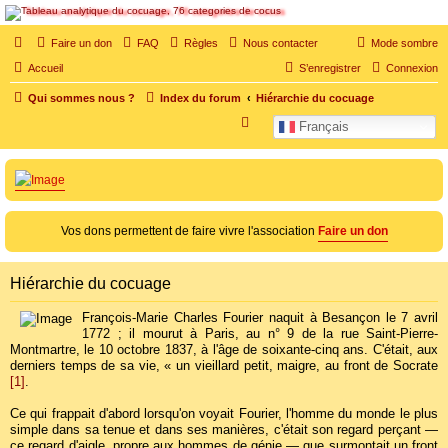
SOS cocu
Faire un don
FAQ
Règles
Nous contacter
Mode sombre
SOS cocu est une association loi 1901 dont l'objet est le soutien aux victimes d'adultère.
Accueil
S’enregistrer
Connexion
Pouvoir parler, se confier, recevoir un soutien moral pour traverser une situation
personnelle douloureuse
Qui sommes nous ?
Index du forum
Hiérarchie du cocuage
R
Français
e
c
h
e
Vos dons permettent de faire vivre l'association
Faire un don
r
c
Hiérarchie du cocuage
h
e
François-Marie Charles Fourier naquit à Besançon le 7 avril
1772 ; il mourut à Paris, au n° 9 de la rue Saint-Pierre-
r
Montmartre, le 10 octobre 1837, à l'âge de soixante-cinq ans. C'était, aux
derniers temps de sa vie, « un vieillard petit, maigre, au front de Socrate
[1]
.
Ce qui frappait d'abord lorsqu'on voyait Fourier, l'homme du monde le plus
simple dans sa tenue et dans ses manières, c'était son regard perçant —
ce regard d'aigle, propre aux hommes de génie — que surmontait un front