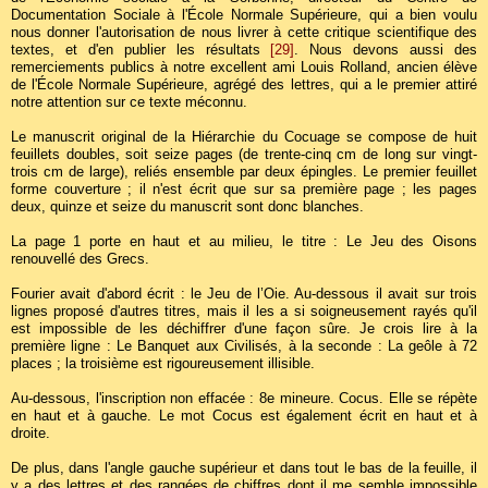
Documentation Sociale à l'École Normale Supérieure, qui a bien voulu
nous donner l'autorisation de nous livrer à cette critique scientifique des
textes, et d'en publier les résultats
[29]
. Nous devons aussi des
remerciements publics à notre excellent ami Louis Rolland, ancien élève
de l'École Normale Supérieure, agrégé des lettres, qui a le premier attiré
notre attention sur ce texte méconnu.
Le manuscrit original de la Hiérarchie du Cocuage se compose de huit
feuillets doubles, soit seize pages (de trente-cinq cm de long sur vingt-
trois cm de large), reliés ensemble par deux épingles. Le premier feuillet
forme couverture ; il n'est écrit que sur sa première page ; les pages
deux, quinze et seize du manuscrit sont donc blanches.
La page 1 porte en haut et au milieu, le titre : Le Jeu des Oisons
renouvellé des Grecs.
Fourier avait d'abord écrit : le Jeu de l’Oie. Au-dessous il avait sur trois
lignes proposé d'autres titres, mais il les a si soigneusement rayés qu'il
est impossible de les déchiffrer d'une façon sûre. Je crois lire à la
première ligne : Le Banquet aux Civilisés, à la seconde : La geôle à 72
places ; la troisième est rigoureusement illisible.
Au-dessous, l'inscription non effacée : 8e mineure. Cocus. Elle se répète
en haut et à gauche. Le mot Cocus est également écrit en haut et à
droite.
De plus, dans l'angle gauche supérieur et dans tout le bas de la feuille, il
y a des lettres et des rangées de chiffres dont il me semble impossible