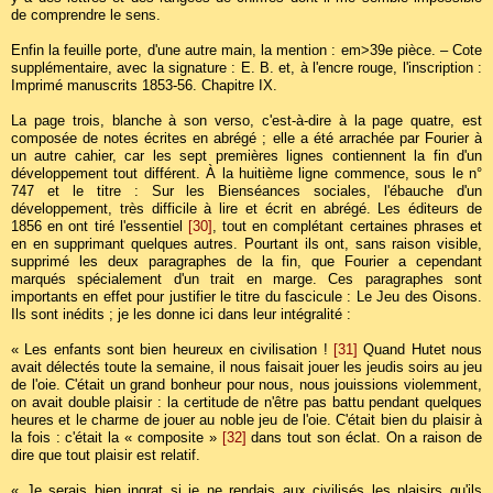
de comprendre le sens.
Enfin la feuille porte, d'une autre main, la mention : em>39e pièce. – Cote
supplémentaire, avec la signature : E. B. et, à l'encre rouge, l'inscription :
Imprimé manuscrits 1853-56. Chapitre IX.
La page trois, blanche à son verso, c'est-à-dire à la page quatre, est
composée de notes écrites en abrégé ; elle a été arrachée par Fourier à
un autre cahier, car les sept premières lignes contiennent la fin d'un
développement tout différent. À la huitième ligne commence, sous le n°
747 et le titre : Sur les Bienséances sociales, l'ébauche d'un
développement, très difficile à lire et écrit en abrégé. Les éditeurs de
1856 en ont tiré l'essentiel
[30]
, tout en complétant certaines phrases et
en en supprimant quelques autres. Pourtant ils ont, sans raison visible,
supprimé les deux paragraphes de la fin, que Fourier a cependant
marqués spécialement d'un trait en marge. Ces paragraphes sont
importants en effet pour justifier le titre du fascicule : Le Jeu des Oisons.
Ils sont inédits ; je les donne ici dans leur intégralité :
« Les enfants sont bien heureux en civilisation !
[31]
Quand Hutet nous
avait délectés toute la semaine, il nous faisait jouer les jeudis soirs au jeu
de l'oie. C'était un grand bonheur pour nous, nous jouissions violemment,
on avait double plaisir : la certitude de n'être pas battu pendant quelques
heures et le charme de jouer au noble jeu de l'oie. C'était bien du plaisir à
la fois : c'était la « composite »
[32]
dans tout son éclat. On a raison de
dire que tout plaisir est relatif.
« Je serais bien ingrat si je ne rendais aux civilisés les plaisirs qu'ils