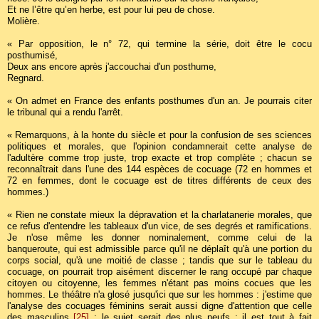
Et ne l’être qu’en herbe, est pour lui peu de chose.
Molière.
« Par opposition, le n° 72, qui termine la série, doit être le cocu
posthumisé,
Deux ans encore après j'accouchai d'un posthume,
Regnard.
« On admet en France des enfants posthumes d'un an. Je pourrais citer
le tribunal qui a rendu l'arrêt.
« Remarquons, à la honte du siècle et pour la confusion de ses sciences
politiques et morales, que l'opinion condamnerait cette analyse de
l'adultère comme trop juste, trop exacte et trop complète ; chacun se
reconnaîtrait dans l'une des 144 espèces de cocuage (72 en hommes et
72 en femmes, dont le cocuage est de titres différents de ceux des
hommes.)
« Rien ne constate mieux la dépravation et la charlatanerie morales, que
ce refus d'entendre les tableaux d'un vice, de ses degrés et ramifications.
Je n'ose même les donner nominalement, comme celui de la
banqueroute, qui est admissible parce qu'il ne déplaît qu'à une portion du
corps social, qu'à une moitié de classe ; tandis que sur le tableau du
cocuage, on pourrait trop aisément discerner le rang occupé par chaque
citoyen ou citoyenne, les femmes n'étant pas moins cocues que les
hommes. Le théâtre n'a glosé jusqu'ici que sur les hommes : j'estime que
l'analyse des cocuages féminins serait aussi digne d'attention que celle
des masculins
[25]
; le sujet serait des plus neufs ; il est tout à fait