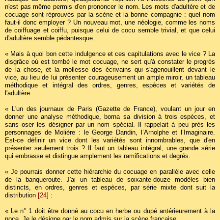
n'est pas même permis d'en prononcer le nom. Les mots d'adultère et de
cocuage sont réprouvés par la scène et la bonne compagnie : quel nom
faut-il donc employer ? Un nouveau mot, une néologie, comme les noms
de coiffuage et coiffu, puisque celui de cocu semble trivial, et que celui
d'adultère semble pédantesque.
« Mais à quoi bon cette indulgence et ces capitulations avec le vice ? La
disgrâce où est tombé le mot cocuage, ne sert qu'à constater le progrès
de la chose, et la mollesse des écrivains qui s'agenouillent devant le
vice, au lieu de lui présenter courageusement un ample miroir, un tableau
méthodique et intégral des ordres, genres, espèces et variétés de
l'adultère.
« L'un des journaux de Paris (Gazette de France), voulant un jour en
donner une analyse méthodique, borna sa division à trois espèces, et
sans oser les désigner par un nom spécial. Il rappelait à peu près les
personnages de Molière : le George Dandin, l’Arnolphe et l’Imaginaire.
Est-ce définir un vice dont les variétés sont innombrables, que d'en
présenter seulement trois ? Il faut un tableau intégral, une grande série
qui embrasse et distingue amplement les ramifications et degrés.
« Je pourrais donner cette hiérarchie du cocuage en parallèle avec celle
de la banqueroute. J'ai un tableau de soixante-douze modèles bien
distincts, en ordres, genres et espèces, par série mixte dont suit la
distribution
[24]
:
« Le n° 1 doit être donné au cocu en herbe ou dupé antérieurement à la
noce. Je le désigne par le nom admis sur la scène française,