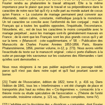
Fourier rendra au phalanstère le travail attrayant. Elle a la même
importance pour le plaisir que pour le travail et sa prépondérance dans le
caractère de notre race fait qu'il n'y a nulle part au monde autant de cocus
qu'en France. « La coutume de mariage permanent peut convenir aux
Allemands, nation calme, constante, méthodique jusqu'à la monotonie.
Un tel caractère se concilie avec l'uniformité du lien conjugal ; mais le
Français qui a toutes les qualités opposées, l'inquiétude, l'inconstance,
l'étourderie, etc., est de tous les caractères le moins compatible avec le
mariage perpétuel ; aussi les mariages sont-ils généralement mauvais en
France ; de là vient que les Français sont les plus grands cocus qu'il y ait
sur la terre. » (Manuscrit : cote supplémentaire, n° 58. – Publication des
Manuscrits de Charles Fourier. Années 1853-1856. Paris, librairie
Phalanstérienne, 1856, premier volume, in-12, p. 273). Nous avons vérifié
l'exactitude du texte sur le manuscrit original ; celui-ci porte d'ailleurs à la
suite un passage très savoureux sur les coutumes des Allemandes « tant
qu'elles sont demoiselles ».
Nous nous résignons à ne pas publier aujourd'hui ce passage inédit,
parce qu'il n'est pas dans notre sujet et qu'il faut pourtant savoir se
borner.
[21]
Traité de l'Association, édition de 1822, tome II, p. 416 sq. Dans
l'édition de 1841, tous les « Interliminaires » ont été changés de place et
transportés plus haut au milieu des « Cis-légomènes », consacrés à la «
théorie mixte ou étude spéculative de l'association », (Théorie de l'unité
universelle, troisième volume, p. 121 sq., Œuvres complètes, tome IV).
[22]
L'adultère est la douzième des « disgrâces » conjugales, dont Fourier