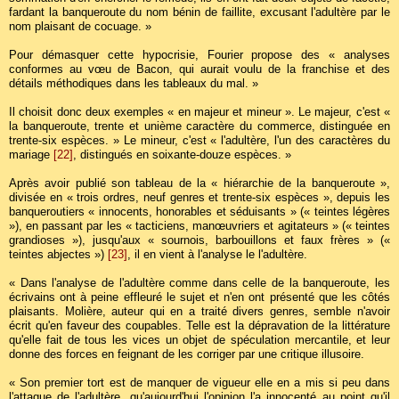
fardant la banqueroute du nom bénin de faillite, excusant l'adultère par le
nom plaisant de cocuage. »
Pour démasquer cette hypocrisie, Fourier propose des « analyses
conformes au vœu de Bacon, qui aurait voulu de la franchise et des
détails méthodiques dans les tableaux du mal. »
Il choisit donc deux exemples « en majeur et mineur ». Le majeur, c'est «
la banqueroute, trente et unième caractère du commerce, distinguée en
trente-six espèces. » Le mineur, c'est « l'adultère, l'un des caractères du
mariage
[22]
, distingués en soixante-douze espèces. »
Après avoir publié son tableau de la « hiérarchie de la banqueroute »,
divisée en « trois ordres, neuf genres et trente-six espèces », depuis les
banqueroutiers « innocents, honorables et séduisants » (« teintes légères
»), en passant par les « tacticiens, manœuvriers et agitateurs » (« teintes
grandioses »), jusqu'aux « sournois, barbouillons et faux frères » («
teintes abjectes »)
[23]
, il en vient à l'analyse le l'adultère.
« Dans l'analyse de l'adultère comme dans celle de la banqueroute, les
écrivains ont à peine effleuré le sujet et n'en ont présenté que les côtés
plaisants. Molière, auteur qui en a traité divers genres, semble n'avoir
écrit qu'en faveur des coupables. Telle est la dépravation de la littérature
qu'elle fait de tous les vices un objet de spéculation mercantile, et leur
donne des forces en feignant de les corriger par une critique illusoire.
« Son premier tort est de manquer de vigueur elle en a mis si peu dans
l'attaque de l'adultère, qu'aujourd'hui l'opinion l'a innocenté au point qu'il