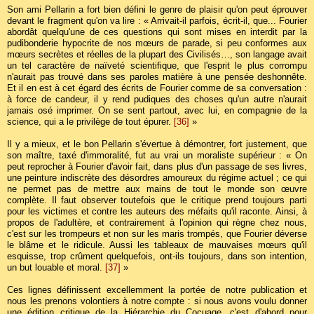
Son ami Pellarin a fort bien défini le genre de plaisir qu'on peut éprouver
devant le fragment qu'on va lire : « Arrivait-il parfois, écrit-il, que... Fourier
abordât quelqu'une de ces questions qui sont mises en interdit par la
pudibonderie hypocrite de nos mœurs de parade, si peu conformes aux
mœurs secrètes et réelles de la plupart des Civilisés…, son langage avait
un tel caractère de naïveté scientifique, que l'esprit le plus corrompu
n'aurait pas trouvé dans ses paroles matière à une pensée deshonnête.
Et il en est à cet égard des écrits de Fourier comme de sa conversation :
à force de candeur, il y rend pudiques des choses qu'un autre n'aurait
jamais osé imprimer. On se sent partout, avec lui, en compagnie de la
science, qui a le privilège de tout épurer.
[36]
»
Il y a mieux, et le bon Pellarin s'évertue à démontrer, fort justement, que
son maître, taxé d'immoralité, fut au vrai un moraliste supérieur : « On
peut reprocher à Fourier d'avoir fait, dans plus d'un passage de ses livres,
une peinture indiscrète des désordres amoureux du régime actuel ; ce qui
ne permet pas de mettre aux mains de tout le monde son œuvre
complète. Il faut observer toutefois que le critique prend toujours parti
pour les victimes et contre les auteurs des méfaits qu'il raconte. Ainsi, à
propos de l'adultère, et contrairement à l'opinion qui règne chez nous,
c'est sur les trompeurs et non sur les maris trompés, que Fourier déverse
le blâme et le ridicule. Aussi les tableaux de mauvaises mœurs qu'il
esquisse, trop crûment quelquefois, ont-ils toujours, dans son intention,
un but louable et moral.
[37]
»
Ces lignes définissent excellemment la portée de notre publication et
nous les prenons volontiers à notre compte : si nous avons voulu donner
une édition critique de la Hiérarchie du Cocuage, c'est d'abord pour