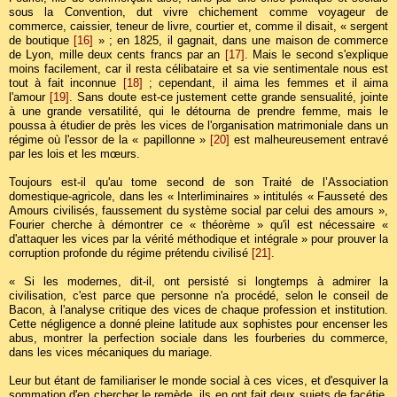
sous la Convention, dut vivre chichement comme voyageur de
commerce, caissier, teneur de livre, courtier et, comme il disait, « sergent
de boutique
[16]
» ; en 1825, il gagnait, dans une maison de commerce
de Lyon, mille deux cents francs par an
[17]
. Mais le second s'explique
moins facilement, car il resta célibataire et sa vie sentimentale nous est
tout à fait inconnue
[18]
; cependant, il aima les femmes et il aima
l'amour
[19]
. Sans doute est-ce justement cette grande sensualité, jointe
à une grande versatilité, qui le détourna de prendre femme, mais le
poussa à étudier de près les vices de l'organisation matrimoniale dans un
régime où l'essor de la « papillonne »
[20]
est malheureusement entravé
par les lois et les mœurs.
Toujours est-il qu'au tome second de son Traité de l’Association
domestique-agricole, dans les « Interliminaires » intitulés « Fausseté des
Amours civilisés, faussement du système social par celui des amours »,
Fourier cherche à démontrer ce « théorème » qu'il est nécessaire «
d'attaquer les vices par la vérité méthodique et intégrale » pour prouver la
corruption profonde du régime prétendu civilisé
[21]
.
« Si les modernes, dit-il, ont persisté si longtemps à admirer la
civilisation, c'est parce que personne n'a procédé, selon le conseil de
Bacon, à l'analyse critique des vices de chaque profession et institution.
Cette négligence a donné pleine latitude aux sophistes pour encenser les
abus, montrer la perfection sociale dans les fourberies du commerce,
dans les vices mécaniques du mariage.
Leur but étant de familiariser le monde social à ces vices, et d'esquiver la
sommation d'en chercher le remède, ils en ont fait deux sujets de facétie,