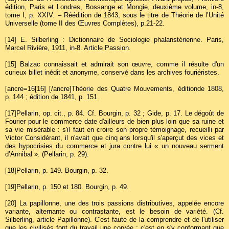
édition, Paris et Londres, Bossange et Mongie, deuxième volume, in-8,
tome I, p. XXIV. – Réédition de 1843, sous le titre de Théorie de l’Unité
Universelle (tome II des Œuvres Complètes), p.21-22.
[14]
E. Silberling : Dictionnaire de Sociologie phalanstérienne. Paris,
Marcel Rivière, 1911, in-8. Article Passion.
[15]
Balzac connaissait et admirait son œuvre, comme il résulte d'un
curieux billet inédit et anonyme, conservé dans les archives fouriéristes.
[ancre=16[16] [/ancre]Théorie des Quatre Mouvements, éditionde 1808,
p. 144 ; édition de 1841, p. 151.
[17]
Pellarin, op. cit., p. 84. Cf. Bourgin, p. 32 ; Gide, p. 17. Le dégoût de
Fourier pour le commerce date d'ailleurs de bien plus loin que sa ruine et
sa vie misérable : s'il faut en croire son propre témoignage, recueilli par
Victor Considérant, il n'avait que cinq ans lorsqu'il s'aperçut des vices et
des hypocrisies du commerce et jura contre lui « un nouveau serment
d’Annibal ». (Pellarin, p. 29).
[18]
Pellarin, p. 149. Bourgin, p. 32.
[19]
Pellarin, p. 150 et 180. Bourgin, p. 49.
[20]
La papillonne, une des trois passions distributives, appelée encore
variante, alternante ou contrastante, est le besoin de variété. (Cf.
Silberling, article Papillonne). C'est faute de la comprendre et de l'utiliser
que les civilisés font du travail une corvée ; c'est en s'y conformant que