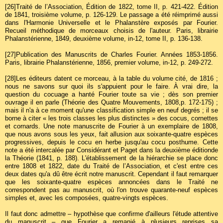
[26]
Traité de l’Association, Édition de 1822, tome II, p. 421-422. Édition
de 1841, troisième volume, p. 126-129. Le passage a été réimprimé aussi
dans l'Harmonie Universelle et le Phalanstère exposés par Fourier.
Recueil méthodique de morceaux choisis de l'auteur. Paris, librairie
Phalanstérienne, 1849, deuxième volume, in-12, tome II, p. 136-138.
[27]
Publication des Manuscrits de Charles Fourier. Années 1853-1856.
Paris, librairie Phalanstérienne, 1856, premier volume, in-12, p. 249-272.
[28]
Les éditeurs datent ce morceau, à la table du volume cité, de 1816 ;
nous ne savons sur quoi ils s'appuient pour le faire. À vrai dire, la
question du cocuage a hanté Fourier toute sa vie ; dès son premier
ouvrage il en parle (Théorie des Quatre Mouvements, 1808,p. 172-175) ;
mais il n'a à ce moment qu'une classification simple en neuf degrés ; il se
borne à citer « les trois classes les plus distinctes » des cocus, cornettes
et cornards. Une note manuscrite de Fourier à un exemplaire de 1808,
que nous avons sous les yeux, fait allusion aux soixante-quatre espèces
progressives, depuis le cocu en herbe jusqu'au cocu posthume. Cette
note a été intercalée par Considérant et Paget dans la deuxième éditionde
la Théorie (1841, p. 188). L'établissement de la hiérarchie se place donc
entre 1808 et 1822, date du Traité de l’Association, et c'est entre ces
deux dates qu'a dû être écrit notre manuscrit. Cependant il faut remarquer
que les soixante-quatre espèces annoncées dans le Traité ne
correspondent pas au manuscrit, où l'on trouve quarante-neuf espèces
simples et, avec les composées, quatre-vingts espèces.
Il faut donc admettre – hypothèse que confirme d'ailleurs l'étude attentive
du manuscrit – que Fourier a remanié à plusieurs reprises sa