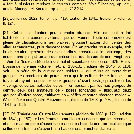
a fait à plusieurs reprises le tableau complet. Voir Silberling, op. cit.,
article Mariage, et Bourgin, op. cit., p. 212-214.
[23]
Édition de 1822, tome II, p. 419. Édition de 1841, troisième volume,
p. 124.
[24]
Cette classification peut sembler étrange. Elle est tout à fait
habituelle à la pensée systématique de Fourier. Toute son œuvre est
pleine de classifications semblables, groupant autour d'un centre des
ailes ascendantes, puis descendantes. On en prendra pour exemple, soit
la distribution générale des seize tribus constituant la phalange, des
nourrissons (jusqu'à un an) aux patriarches (au-dessus de cent vingt ans.
– Voir Le Nouveau Monde industriel et sociétaire, édition de 1829, Paris,
Bossange, premier volume, in-8, p. 130-131 ; édition de 1845, p. 110),
soit « la série de la culture des poiriers », qui réunit en trente-deux
groupes les amateurs de poires, pour qui la culture de ce fruit est un
travail attrayant : depuis les deux groupes d'avant-poste, qui cultivent les
« coings et sortes bâtardes dures », en passant par les huit groupes du
centre, ceux des amateurs de « poires fondantes », jusqu'aux deux
groupes d'arrière-poste, cultivant les « nèfles et sortes bâtardes molles ».
(Voir Théorie des Quatre Mouvements, édition de 1808, p. 405 ; édition de
1841, p. 433).
[25]
Cf. Théorie des Quatre Mouvements (édition de 1808 p. 172 ; édition
de 1841, p. 187) : « Les femmes sont bien plus cocues que les hommes ;
et si le mari en porte d'aussi hautes que les bois du cerf, on peut dire que
celles de la femme s'élèvent à la hauteur des branches d'arbre. »