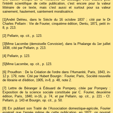
l'intérêt scientifique de cette publication, c'est encore pour la valeur
littéraire de ce texte, mais c'est aussi et surtout pour sa valeur
sainement, hautement, saintement moralisatrice.
[1]
André Delrieu, dans le Siècle du 16 octobre 1837 ; cité par le Dr
Charles Pellarin : Vie de Fourier, cinquième édition, Dentu, 1871, petit in-
8, p. 213.
[2]
Pellarin, op. cit., p. 123.
[3]
Mme Lacombe (demoiselle Corvoisier), dans la Phalange du 1er juillet
1838, cité par Pellarin, p. 213.
[4]
Pellarin, p. 123.
[5]
Mme Lacombe, op. cit., p. 123.
[6]
Proudhon : De la Création de l'ordre dans l’Humanité, Paris, 1843, in-
12 p. 179, note. Cité par Hubert Bourgin : Fourier, Paris, Société nouvelle
de librairie et d'édition, 1905, in-8, p. 48, note 2.
[7]
Lettre de Béranger à Édouard de Pompery, citée par Pompery :
Exposition de la science sociale constituée par C. Fourier, deuxième
édition, Paris, 1840, in-16, p. 74, et par Pellarin, op. cit., p. 221 - Cf.
Pellarin, p. 143 et Bourgin, op. cit., p. 50.
[8]
En publiant son Traité de l’Association domestique-agricole, Fourier
espérait que l'année même de cette publication, en 1822, on pourrait