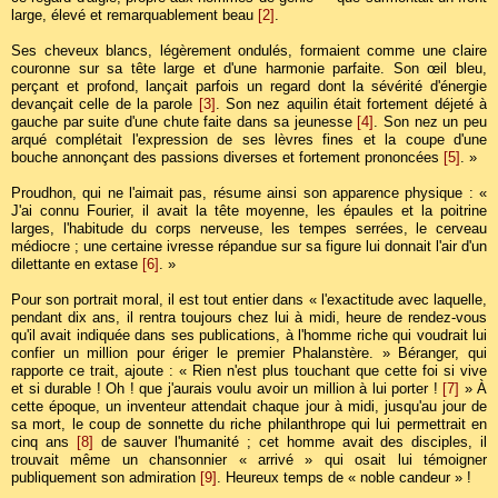
large, élevé et remarquablement beau
[2]
.
Ses cheveux blancs, légèrement ondulés, formaient comme une claire
couronne sur sa tête large et d'une harmonie parfaite. Son œil bleu,
perçant et profond, lançait parfois un regard dont la sévérité d'énergie
devançait celle de la parole
[3]
. Son nez aquilin était fortement déjeté à
gauche par suite d'une chute faite dans sa jeunesse
[4]
. Son nez un peu
arqué complétait l'expression de ses lèvres fines et la coupe d'une
bouche annonçant des passions diverses et fortement prononcées
[5]
. »
Proudhon, qui ne l'aimait pas, résume ainsi son apparence physique : «
J'ai connu Fourier, il avait la tête moyenne, les épaules et la poitrine
larges, l'habitude du corps nerveuse, les tempes serrées, le cerveau
médiocre ; une certaine ivresse répandue sur sa figure lui donnait l'air d'un
dilettante en extase
[6]
. »
Pour son portrait moral, il est tout entier dans « l'exactitude avec laquelle,
pendant dix ans, il rentra toujours chez lui à midi, heure de rendez-vous
qu'il avait indiquée dans ses publications, à l'homme riche qui voudrait lui
confier un million pour ériger le premier Phalanstère. » Béranger, qui
rapporte ce trait, ajoute : « Rien n'est plus touchant que cette foi si vive
et si durable ! Oh ! que j'aurais voulu avoir un million à lui porter !
[7]
» À
cette époque, un inventeur attendait chaque jour à midi, jusqu'au jour de
sa mort, le coup de sonnette du riche philanthrope qui lui permettrait en
cinq ans
[8]
de sauver l'humanité ; cet homme avait des disciples, il
trouvait même un chansonnier « arrivé » qui osait lui témoigner
publiquement son admiration
[9]
. Heureux temps de « noble candeur » !