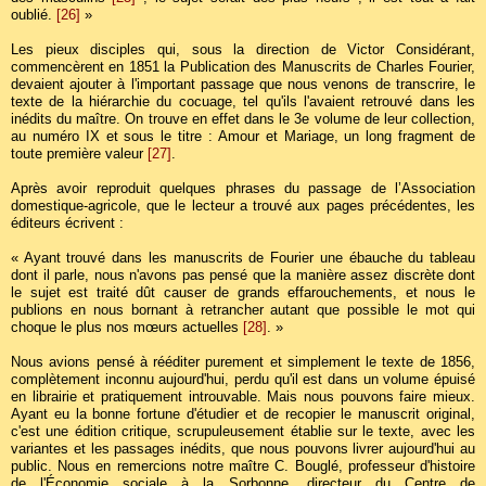
oublié.
[26]
»
Les pieux disciples qui, sous la direction de Victor Considérant,
commencèrent en 1851 la Publication des Manuscrits de Charles Fourier,
devaient ajouter à l'important passage que nous venons de transcrire, le
texte de la hiérarchie du cocuage, tel qu'ils l'avaient retrouvé dans les
inédits du maître. On trouve en effet dans le 3e volume de leur collection,
au numéro IX et sous le titre : Amour et Mariage, un long fragment de
toute première valeur
[27]
.
Après avoir reproduit quelques phrases du passage de l’Association
domestique-agricole, que le lecteur a trouvé aux pages précédentes, les
éditeurs écrivent :
« Ayant trouvé dans les manuscrits de Fourier une ébauche du tableau
dont il parle, nous n'avons pas pensé que la manière assez discrète dont
le sujet est traité dût causer de grands effarouchements, et nous le
publions en nous bornant à retrancher autant que possible le mot qui
choque le plus nos mœurs actuelles
[28]
. »
Nous avions pensé à rééditer purement et simplement le texte de 1856,
complètement inconnu aujourd'hui, perdu qu'il est dans un volume épuisé
en librairie et pratiquement introuvable. Mais nous pouvons faire mieux.
Ayant eu la bonne fortune d'étudier et de recopier le manuscrit original,
c'est une édition critique, scrupuleusement établie sur le texte, avec les
variantes et les passages inédits, que nous pouvons livrer aujourd'hui au
public. Nous en remercions notre maître C. Bouglé, professeur d'histoire
de l'Économie sociale à la Sorbonne, directeur du Centre de