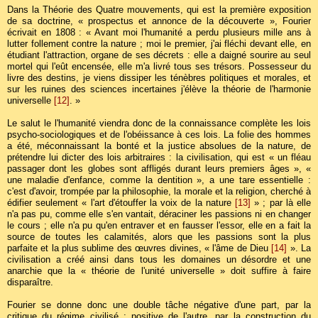
Dans la Théorie des Quatre mouvements, qui est la première exposition
de sa doctrine, « prospectus et annonce de la découverte », Fourier
écrivait en 1808 : « Avant moi l'humanité a perdu plusieurs mille ans à
lutter follement contre la nature ; moi le premier, j'ai fléchi devant elle, en
étudiant l'attraction, organe de ses décrets : elle a daigné sourire au seul
mortel qui l'eût encensée, elle m'a livré tous ses trésors. Possesseur du
livre des destins, je viens dissiper les ténèbres politiques et morales, et
sur les ruines des sciences incertaines j'élève la théorie de l'harmonie
universelle
[12]
. »
Le salut le l'humanité viendra donc de la connaissance complète les lois
psycho-sociologiques et de l'obéissance à ces lois. La folie des hommes
a été, méconnaissant la bonté et la justice absolues de la nature, de
prétendre lui dicter des lois arbitraires : la civilisation, qui est « un fléau
passager dont les globes sont affligés durant leurs premiers âges », «
une maladie d'enfance, comme la dentition », a une tare essentielle :
c'est d'avoir, trompée par la philosophie, la morale et la religion, cherché à
édifier seulement « l'art d'étouffer la voix de la nature
[13]
» ; par là elle
n'a pas pu, comme elle s'en vantait, déraciner les passions ni en changer
le cours ; elle n'a pu qu'en entraver et en fausser l'essor, elle en a fait la
source de toutes les calamités, alors que les passions sont la plus
parfaite et la plus sublime des œuvres divines, « l'âme de Dieu
[14]
». La
civilisation a créé ainsi dans tous les domaines un désordre et une
anarchie que la « théorie de l'unité universelle » doit suffire à faire
disparaître.
Fourier se donne donc une double tâche négative d'une part, par la
critique du régime civilisé ; positive de l'autre, par la construction du