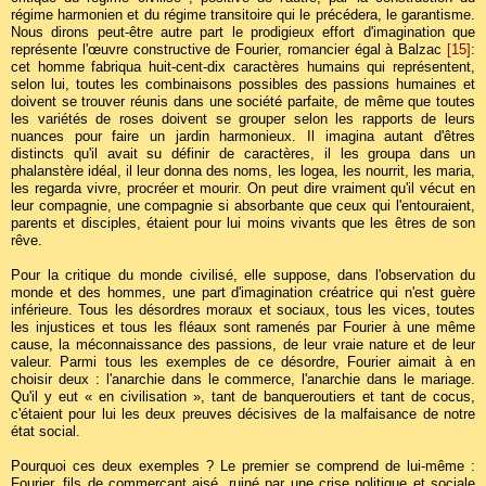
régime harmonien et du régime transitoire qui le précédera, le garantisme.
Nous dirons peut-être autre part le prodigieux effort d'imagination que
représente l'œuvre constructive de Fourier, romancier égal à Balzac
[15]
:
cet homme fabriqua huit-cent-dix caractères humains qui représentent,
selon lui, toutes les combinaisons possibles des passions humaines et
doivent se trouver réunis dans une société parfaite, de même que toutes
les variétés de roses doivent se grouper selon les rapports de leurs
nuances pour faire un jardin harmonieux. Il imagina autant d'êtres
distincts qu'il avait su définir de caractères, il les groupa dans un
phalanstère idéal, il leur donna des noms, les logea, les nourrit, les maria,
les regarda vivre, procréer et mourir. On peut dire vraiment qu'il vécut en
leur compagnie, une compagnie si absorbante que ceux qui l'entouraient,
parents et disciples, étaient pour lui moins vivants que les êtres de son
rêve.
Pour la critique du monde civilisé, elle suppose, dans l'observation du
monde et des hommes, une part d'imagination créatrice qui n'est guère
inférieure. Tous les désordres moraux et sociaux, tous les vices, toutes
les injustices et tous les fléaux sont ramenés par Fourier à une même
cause, la méconnaissance des passions, de leur vraie nature et de leur
valeur. Parmi tous les exemples de ce désordre, Fourier aimait à en
choisir deux : l'anarchie dans le commerce, l'anarchie dans le mariage.
Qu'il y eut « en civilisation », tant de banqueroutiers et tant de cocus,
c'étaient pour lui les deux preuves décisives de la malfaisance de notre
état social.
Pourquoi ces deux exemples ? Le premier se comprend de lui-même :
Fourier, fils de commerçant aisé, ruiné par une crise politique et sociale