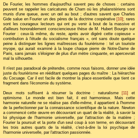
De Fourier, les hommes d'aujourd'hui savent peu de choses : certains
peuvent se rappeler les caricatures de Cham où les phalanstériens sont
munis d'une queue, avec un œil au bout ; d'autres savent que Charles
Gide salue en Fourier un des pères de la doctrine coopérative
[10]
; rares
sont les courageux lecteurs qui ont pu venir à bout de la massive et
d'ailleurs honorablement consciencieuse thèse de M. Hubert Bourgin sur
Fourier : ceux-là même, du reste, après avoir digéré cette copieuse «
contribution à l'étude du socialisme français », ont sans doute quelque
peine à distinguer les lignes maîtresses du fouriérisme : tel un touriste
myope, qui aurait examiné à la loupe chaque pierre de Notre-Dame de
Paris, sans jamais s'éloigner de plus d'un mètre cinquante, en apercevrait
mal la silhouette.
Il n'est pas paradoxal de prétendre, comme nous faisons, donner une idée
juste du fouriérisme en rééditant quelques pages du maître : La hiérarchie
du Cocuage. Car il est facile de montrer la place essentielle que tient ce
fragment dans l'économie du système.
Deux mots suffisent à résumer la doctrine : naturalisme
[11]
et
optimisme. Le monde est bien fait, il est harmonieux. Mais cette
harmonie naturelle ne se réalise pas d'elle-même, il appartient à l'homme
de la perfectionner par la connaissance scientifique de la nature. Newton
a commencé cette œuvre en découvrant un quart de la réalité, à savoir la
loi physique de l'harmonie universelle, par l'attraction de la matière ;
Fourier la poursuit et la porte d'un seul coup à son terme, en découvrant
les trois autres quarts de la réalité, c'est-à-dire la loi psychique de
l'harmonie universelle, par l'attraction passionnée.