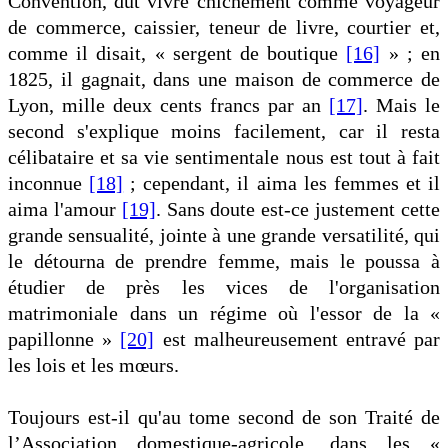
Convention, dut vivre chichement comme voyageur
de commerce, caissier, teneur de livre, courtier et,
comme il disait, « sergent de boutique
[16]
» ; en
1825, il gagnait, dans une maison de commerce de
Lyon, mille deux cents francs par an
[17]
. Mais le
second s'explique moins facilement, car il resta
célibataire et sa vie sentimentale nous est tout à fait
inconnue
[18]
; cependant, il aima les femmes et il
aima l'amour
[19]
. Sans doute est-ce justement cette
grande sensualité, jointe à une grande versatilité, qui
le détourna de prendre femme, mais le poussa à
étudier de près les vices de l'organisation
matrimoniale dans un régime où l'essor de la «
papillonne »
[20]
est malheureusement entravé par
les lois et les mœurs.
Toujours est-il qu'au tome second de son Traité de
l’Association domestique-agricole, dans les «