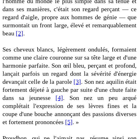
l'homme du monde le plus simple dans sa tenue et
dans ses manières, c'était son regard perçant — ce
regard d'aigle, propre aux hommes de génie — que
surmontait un front large, élevé et remarquablement
beau
[2]
.
Ses cheveux blancs, légèrement ondulés, formaient
comme une claire couronne sur sa tête large et d'une
harmonie parfaite. Son œil bleu, perçant et profond,
lançait parfois un regard dont la sévérité d'énergie
devançait celle de la parole
[3]
. Son nez aquilin était
fortement déjeté à gauche par suite d'une chute faite
dans sa jeunesse
[4]
. Son nez un peu arqué
complétait l'expression de ses lèvres fines et la
coupe d'une bouche annonçant des passions diverses
et fortement prononcées
[5]
. »
Proudhon, qui ne l'aimait pas, résume ainsi son