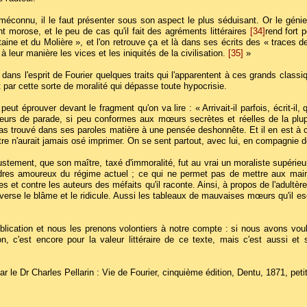
méconnu, il le faut présenter sous son aspect le plus séduisant. Or le génie d
 morose, et le peu de cas qu'il fait des agréments littéraires
[34]
rend fort 
aine et du Molière », et l'on retrouve ça et là dans ses écrits des « traces
 à leur manière les vices et les iniquités de la civilisation.
[35]
»
a dans l'esprit de Fourier quelques traits qui l'apparentent à ces grands class
st par cette sorte de moralité qui dépasse toute hypocrisie.
 peut éprouver devant le fragment qu'on va lire : « Arrivait-il parfois, écrit-i
œurs de parade, si peu conformes aux mœurs secrètes et réelles de la plup
it pas trouvé dans ses paroles matière à une pensée deshonnête. Et il en est à
re n'aurait jamais osé imprimer. On se sent partout, avec lui, en compagnie de 
justement, que son maître, taxé d'immoralité, fut au vrai un moraliste supérieu
rdres amoureux du régime actuel ; ce qui ne permet pas de mettre aux mai
mes et contre les auteurs des méfaits qu'il raconte. Ainsi, à propos de l'adultèr
verse le blâme et le ridicule. Aussi les tableaux de mauvaises mœurs qu'il esq
blication et nous les prenons volontiers à notre compte : si nous avons voul
ation, c'est encore pour la valeur littéraire de ce texte, mais c'est aussi 
r le Dr Charles Pellarin : Vie de Fourier, cinquième édition, Dentu, 1871, petit