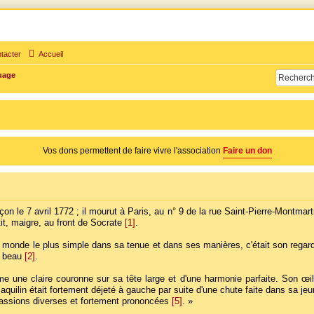
tacter
Accueil
times d'adultère. Pouvoir parler, se confier, recevoir un soutien moral pour traverser une sit
uage
Vos dons permettent de faire vivre l'association
Faire un don
n le 7 avril 1772 ; il mourut à Paris, au n° 9 de la rue Saint-Pierre-Montmartr
tit, maigre, au front de Socrate
[1]
.
du monde le plus simple dans sa tenue et dans ses manières, c'était son reg
t beau
[2]
.
ne claire couronne sur sa tête large et d'une harmonie parfaite. Son œil b
aquilin était fortement déjeté à gauche par suite d'une chute faite dans sa j
passions diverses et fortement prononcées
[5]
. »