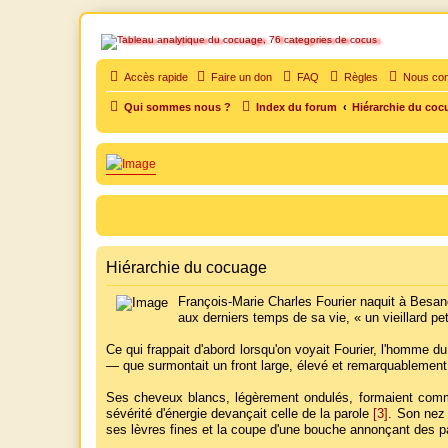
SOS cocu
Accès rapide
Faire un don
FAQ
Règles
Nous con
SOS cocu est une association loi 1901 dont l'objet est le soutien aux vic
Qui sommes nous ?
Index du forum
Hiérarchie du coc
Hiérarchie du cocuage
François-Marie Charles Fourier naquit à Besanço
aux derniers temps de sa vie, « un vieillard pe
Ce qui frappait d'abord lorsqu'on voyait Fourier, l'homme 
— que surmontait un front large, élevé et remarquablemen
Ses cheveux blancs, légèrement ondulés, formaient comme u
sévérité d'énergie devançait celle de la parole
[3]
. Son nez 
ses lèvres fines et la coupe d'une bouche annonçant des 