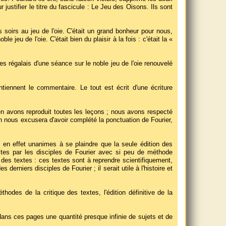
ustifier le titre du fascicule : Le Jeu des Oisons. Ils sont
 soirs au jeu de l'oie. C'était un grand bonheur pour nous,
jeu de l'oie. C'était bien du plaisir à la fois : c'était la «
 les régalais d'une séance sur le noble jeu de l'oie renouvelé
iennent le commentaire. Le tout est écrit d'une écriture
 en avons reproduit toutes les leçons ; nous avons respecté
On nous excusera d'avoir complété la ponctuation de Fourier,
t en effet unanimes à se plaindre que la seule édition des
ites par les disciples de Fourier avec si peu de méthode
e des textes : ces textes sont à reprendre scientifiquement,
 derniers disciples de Fourier ; il serait utile à l'histoire et
hodes de la critique des textes, l'édition définitive de la
ans ces pages une quantité presque infinie de sujets et de