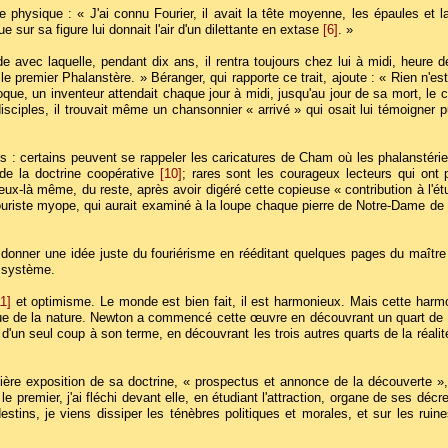
physique : « J'ai connu Fourier, il avait la tête moyenne, les épaules et l
 sur sa figure lui donnait l'air d'un dilettante en extase
[6]
. »
tude avec laquelle, pendant dix ans, il rentra toujours chez lui à midi, heure 
 le premier Phalanstère. » Béranger, qui rapporte ce trait, ajoute : « Rien n'es
que, un inventeur attendait chaque jour à midi, jusqu'au jour de sa mort, le c
sciples, il trouvait même un chansonnier « arrivé » qui osait lui témoigner
 : certains peuvent se rappeler les caricatures de Cham où les phalanstéri
de la doctrine coopérative
[10]
; rares sont les courageux lecteurs qui ont 
ux-là même, du reste, après avoir digéré cette copieuse « contribution à l'é
 touriste myope, qui aurait examiné à la loupe chaque pierre de Notre-Dame de 
donner une idée juste du fouriérisme en rééditant quelques pages du maître :
u système.
11]
et optimisme. Le monde est bien fait, il est harmonieux. Mais cette harmon
ue de la nature. Newton a commencé cette œuvre en découvrant un quart de la r
te d'un seul coup à son terme, en découvrant les trois autres quarts de la réalit
re exposition de sa doctrine, « prospectus et annonce de la découverte », 
 le premier, j'ai fléchi devant elle, en étudiant l'attraction, organe de ses décr
estins, je viens dissiper les ténèbres politiques et morales, et sur les ruine