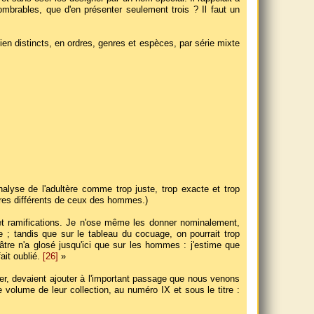
ombrables, que d'en présenter seulement trois ? Il faut un
en distincts, en ordres, genres et espèces, par série mixte
alyse de l'adultère comme trop juste, trop exacte et trop
res différents de ceux des hommes.)
 et ramifications. Je n'ose même les donner nominalement,
e ; tandis que sur le tableau du cocuage, on pourrait trop
re n'a glosé jusqu'ici que sur les hommes : j'estime que
fait oublié.
[26]
»
er, devaient ajouter à l'important passage que nous venons
3e volume de leur collection, au numéro IX et sous le titre :