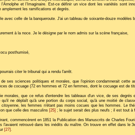
’Arnolphe et l’Imaginaire. Est-ce définir un vice dont les variétés sont inn
ue amplement les ramifications et degrés.
èle avec celle de la banqueroute. J'ai un tableau de soixante-douze modèles bi
urement à la noce. Je le désigne par le nom admis sur la scène française,
e cocu posthumisé,
rais citer le tribunal qui a rendu l'arrêt.
de ses sciences politiques et morales, que l'opinion condamnerait cette an
pèces de cocuage (72 en hommes et 72 en femmes, dont le cocuage est de tit
rie morales, que ce refus d'entendre les tableaux d'un vice, de ses degrés
u'il ne déplaît qu'à une portion du corps social, qu'à une moitié de class
 citoyenne, les femmes n'étant pas moins cocues que les hommes. Le théât
tion que celle des masculins
[25]
; le sujet serait des plus neufs ; il est tout à 
idérant, commencèrent en 1851 la Publication des Manuscrits de Charles Fouri
ils l'avaient retrouvé dans les inédits du maître. On trouve en effet dans le 
eur
[27]
.