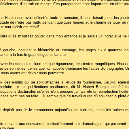
ialement d'un trait en marge. Ces paragraphes sont importants en effet pour j
 Hutet nous avait délectés toute la semaine, il nous faisait jouer les jeudis
itude de n'être pas battu pendant quelques heures et le charme de jouer au noble 
 tout plaisir est relatif.
aisirs qu'ils m'ont fait goûter dans mon enfance et je serais un ingrat si je ne
 gauche, contient la hiérarchie du cocuage, les pages six à quatorze cont
ter à la fois le graphologue et l'artiste.
is avec les scrupules d'une critique rigoureuse, ces textes magnifiques. Nous
s personnelles, celles que l'on appelle d'ordinaire les fautes d'orthographe. 
que nous ayons cru devoir nous permettre.
x des érudits qui se sont attachés à l'étude du fouriérisme. Ceux-ci étaien
arfaite : « Les publications posthumes, dit M. Hubert Bourgin, ont été fa
ccupations doctrinales qu'elles n'ont presque jamais été la reproduction fidèl
ens n'ont pas su faire... Il semble que ce travail aurait dû solliciter la piété des
nous déplaît pas de le commencer aujourd'hui en publiant, selon les saines mét
e service aux écrivains et particulièrement aux dramaturges, qui puiseront d
 l'auteur.