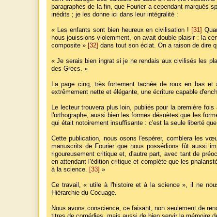
paragraphes de la fin, que Fourier a cependant marqués spéc
inédits ; je les donne ici dans leur intégralité :
« Les enfants sont bien heureux en civilisation !
[31]
Quand
nous jouissions violemment, on avait double plaisir : la cert
composite »
[32]
dans tout son éclat. On a raison de dire que
« Je serais bien ingrat si je ne rendais aux civilisés les pl
des Grecs. »
La page cinq, très fortement tachée de roux en bas et à
extrêmement nette et élégante, une écriture capable d'enchan
Le lecteur trouvera plus loin, publiés pour la première fo
l'orthographe, aussi bien les formes désuètes que les forme
qui était notoirement insuffisante : c'est la seule liberté 
Cette publication, nous osons l'espérer, comblera les vœu
manuscrits de Fourier que nous possédions fût aussi imp
rigoureusement critique et, d'autre part, avec tant de préo
en attendant l'édition critique et complète que les phalanstéri
à la science.
[33]
»
Ce travail, « utile à l'histoire et à la science », il ne 
Hiérarchie du Cocuage.
Nous avons conscience, ce faisant, non seulement de rendr
titres de comédies, mais aussi de bien servir la mémoire de