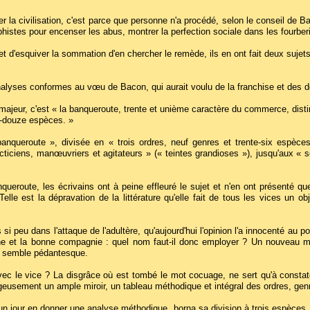
er la civilisation, c'est parce que personne n'a procédé, selon le conseil de 
sophistes pour encenser les abus, montrer la perfection sociale dans les fou
et d'esquiver la sommation d'en chercher le remède, ils en ont fait deux sujets
alyses conformes au vœu de Bacon, qui aurait voulu de la franchise et des d
ajeur, c'est « la banqueroute, trente et unième caractère du commerce, distin
e-douze espèces. »
banqueroute », divisée en « trois ordres, neuf genres et trente-six espèce
cticiens, manœuvriers et agitateurs » (« teintes grandioses »), jusqu'aux « so
ueroute, les écrivains ont à peine effleuré le sujet et n'en ont présenté que 
elle est la dépravation de la littérature qu'elle fait de tous les vices un o
si peu dans l'attaque de l'adultère, qu'aujourd'hui l'opinion l'a innocenté au 
ne et la bonne compagnie : quel nom faut-il donc employer ? Un nouveau m
re semble pédantesque.
vec le vice ? La disgrâce où est tombé le mot cocuage, ne sert qu'à constate
rageusement un ample miroir, un tableau méthodique et intégral des ordres, genr
un jour en donner une analyse méthodique, borna sa division à trois espèces, e