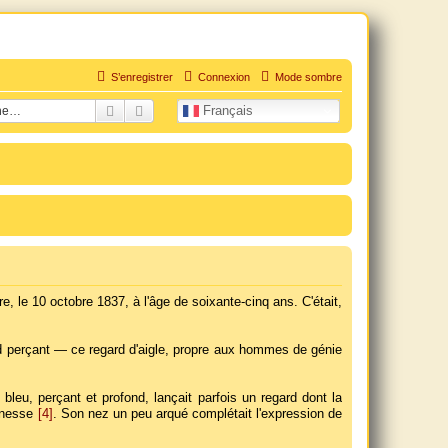
S’enregistrer
Connexion
Mode sombre
uation personnelle douloureuse
Rechercher
Recherche avancée
Français
e, le 10 octobre 1837, à l'âge de soixante-cinq ans. C'était,
ard perçant — ce regard d'aigle, propre aux hommes de génie
leu, perçant et profond, lançait parfois un regard dont la
eunesse
[4]
. Son nez un peu arqué complétait l'expression de