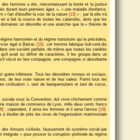
ie des hommes a été, méconnaissant la bonté et la justice
fligés durant leurs premiers âges », « une maladie d'enfance,
 « l'art d'étouffer la voix de la nature
[13]
» ; par là elle n'a
 en a fait la source de toutes les calamités, alors que les
s domaines un désordre et une anarchie que la « théorie de
u régime harmonien et du régime transitoire qui le précédera,
ancier égal à Balzac
[15]
: cet homme fabriqua huit-cent-dix
dans une société parfaite, de même que toutes les variétés
qu'il avait su définir de caractères, il les groupa dans un
t qu'il vécut en leur compagnie, une compagnie si absorbante
st guère inférieure. Tous les désordres moraux et sociaux,
s, de leur vraie nature et de leur valeur. Parmi tous les
n civilisation », tant de banqueroutiers et tant de cocus,
et sociale sous la Convention, dut vivre chichement comme
 une maison de commerce de Lyon, mille deux cents francs
8]
; cependant, il aima les femmes et il aima l'amour
[19]
.
 à étudier de près les vices de l'organisation matrimoniale
eté des Amours civilisés, faussement du système social par
t intégrale » pour prouver la corruption profonde du régime