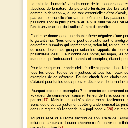
Le salut le l'humanité viendra donc de la connaissance c
absolues de la nature, de prétendre lui dicter des lois arbi
comme la dentition », a une tare essentielle : c'est d'avoir,
pas pu, comme elle s'en vantait, déraciner les passions ni
passions sont la plus parfaite et la plus sublime des œuv
l'unité universelle » doit suffire à faire disparaître.
Fourier se donne donc une double tâche négative d'une part, 
le garantisme. Nous dirons peut-être autre part le prodigi
caractères humains qui représentent, selon lui, toutes le
de roses doivent se grouper selon les rapports de leurs nu
phalanstère idéal, il leur donna des noms, les logea, les n
que ceux qui l'entouraient, parents et disciples, étaient po
Pour la critique du monde civilisé, elle suppose, dans l'
tous les vices, toutes les injustices et tous les fléaux
exemples de ce désordre, Fourier aimait à en choisir deux
c'étaient pour lui les deux preuves décisives de la malfaisa
Pourquoi ces deux exemples ? Le premier se comprend de l
voyageur de commerce, caissier, teneur de livre, courtier 
par an
[17]
. Mais le second s'explique moins facilement, c
Sans doute est-ce justement cette grande sensualité, joint
dans un régime où l'essor de la « papillonne »
[20]
est malh
Toujours est-il qu'au tome second de son Traité de l’Asso
celui des amours », Fourier cherche à démontrer ce « théor
prétendu civilisé
[21]
.