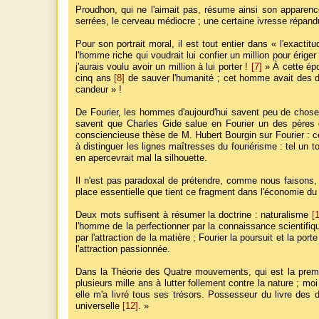
Proudhon, qui ne l'aimait pas, résume ainsi son apparence 
serrées, le cerveau médiocre ; une certaine ivresse répandue
Pour son portrait moral, il est tout entier dans « l'exacti
l'homme riche qui voudrait lui confier un million pour ériger
j'aurais voulu avoir un million à lui porter !
[7]
» À cette épo
cinq ans
[8]
de sauver l'humanité ; cet homme avait des di
candeur » !
De Fourier, les hommes d'aujourd'hui savent peu de choses
savent que Charles Gide salue en Fourier un des pères 
consciencieuse thèse de M. Hubert Bourgin sur Fourier : ce
à distinguer les lignes maîtresses du fouriérisme : tel un
en apercevrait mal la silhouette.
Il n'est pas paradoxal de prétendre, comme nous faisons, 
place essentielle que tient ce fragment dans l'économie d
Deux mots suffisent à résumer la doctrine : naturalisme
[
l'homme de la perfectionner par la connaissance scientifiq
par l'attraction de la matière ; Fourier la poursuit et la por
l'attraction passionnée.
Dans la Théorie des Quatre mouvements, qui est la premiè
plusieurs mille ans à lutter follement contre la nature ; moi
elle m'a livré tous ses trésors. Possesseur du livre des d
universelle
[12]
. »