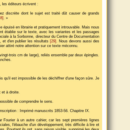
les éditeurs écrivent :
 discrète dont le sujet est traité dût causer de grands
28]
. »
 épuisé en librairie et pratiquement introuvable. Mais nous
nt établie sur le texte, avec les variantes et les passages
sociale à la Sorbonne, directeur du Centre de Documentation
, et d'en publier les résultats
[29]
. Nous devons aussi des
er attiré notre attention sur ce texte méconnu.
vingt-trois cm de large), reliés ensemble par deux épingles.
anches.
és qu'il est impossible de les déchiffrer d'une façon sûre. Je
et à droite.
impossible de comprendre le sens.
'inscription : Imprimé manuscrits 1853-56. Chapitre IX.
r Fourier à un autre cahier, car les sept premières lignes
ales, l'ébauche d'un développement, très difficile à lire et
s. Pourtant ils ont, sans raison visible, supprimé les deux