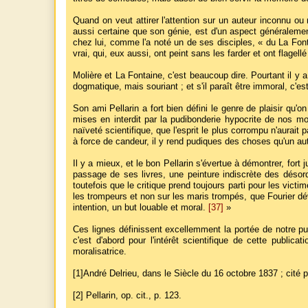
Quand on veut attirer l'attention sur un auteur inconnu ou 
aussi certaine que son génie, est d'un aspect généralement
chez lui, comme l'a noté un de ses disciples, « du La Font
vrai, qui, eux aussi, ont peint sans les farder et ont flagellé
Molière et La Fontaine, c'est beaucoup dire. Pourtant il y 
dogmatique, mais souriant ; et s'il paraît être immoral, c'e
Son ami Pellarin a fort bien défini le genre de plaisir qu'on
mises en interdit par la pudibonderie hypocrite de nos m
naïveté scientifique, que l'esprit le plus corrompu n'aura
à force de candeur, il y rend pudiques des choses qu'un aut
Il y a mieux, et le bon Pellarin s'évertue à démontrer, fort 
passage de ses livres, une peinture indiscrète des déso
toutefois que le critique prend toujours parti pour les victi
les trompeurs et non sur les maris trompés, que Fourier dé
intention, un but louable et moral.
[37]
»
Ces lignes définissent excellemment la portée de notre pu
c'est d'abord pour l'intérêt scientifique de cette public
moralisatrice.
[1]
André Delrieu, dans le Siècle du 16 octobre 1837 ; cité pa
[2]
Pellarin, op. cit., p. 123.