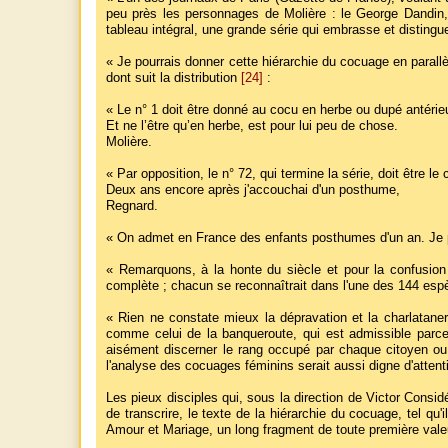
peu près les personnages de Molière : le George Dandin, l
tableau intégral, une grande série qui embrasse et disting
« Je pourrais donner cette hiérarchie du cocuage en parall
dont suit la distribution
[24]
:
« Le n° 1 doit être donné au cocu en herbe ou dupé antérie
Et ne l’être qu’en herbe, est pour lui peu de chose.
Molière.
« Par opposition, le n° 72, qui termine la série, doit être l
Deux ans encore après j'accouchai d'un posthume,
Regnard.
« On admet en France des enfants posthumes d'un an. Je pour
« Remarquons, à la honte du siècle et pour la confusion 
complète ; chacun se reconnaîtrait dans l'une des 144 es
« Rien ne constate mieux la dépravation et la charlatane
comme celui de la banqueroute, qui est admissible parce q
aisément discerner le rang occupé par chaque citoyen ou
l'analyse des cocuages féminins serait aussi digne d'atten
Les pieux disciples qui, sous la direction de Victor Cons
de transcrire, le texte de la hiérarchie du cocuage, tel qu'
Amour et Mariage, un long fragment de toute première val