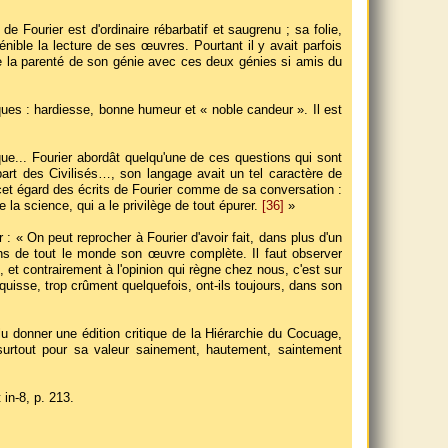
e Fourier est d'ordinaire rébarbatif et saugrenu ; sa folie,
pénible la lecture de ses œuvres. Pourtant il y avait parfois
 de la parenté de son génie avec ces deux génies si amis du
iques : hardiesse, bonne humeur et « noble candeur ». Il est
l, que... Fourier abordât quelqu'une de ces questions qui sont
art des Civilisés…, son langage avait un tel caractère de
 cet égard des écrits de Fourier comme de sa conversation :
la science, qui a le privilège de tout épurer.
[36]
»
r : « On peut reprocher à Fourier d'avoir fait, dans plus d'un
ns de tout le monde son œuvre complète. Il faut observer
e, et contrairement à l'opinion qui règne chez nous, c'est sur
uisse, trop crûment quelquefois, ont-ils toujours, dans son
u donner une édition critique de la Hiérarchie du Cocuage,
et surtout pour sa valeur sainement, hautement, saintement
 in-8, p. 213.