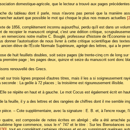
ociation domestique-agricole, que le lecteur a trouvé aux pages précédentes, 
che du tableau dont il parle, nous n'avons pas pensé que la manière assez
trancher autant que possible le mot qui choque le plus nos mœurs actuelles
[
te de 1856, complètement inconnu aujourd'hui, perdu qu'il est dans un volume
t de recopier le manuscrit original, c'est une édition critique, scrupuleuseme
us en remercions notre maître C. Bouglé, professeur d'histoire de l'Économie 
 donner l'autorisation de nous livrer à cette critique scientifique des textes
ancien élève de l'École Normale Supérieure, agrégé des lettres, qui a le premi
e de huit feuillets doubles, soit seize pages (de trente-cinq cm de long sur 
ur sa première page ; les pages deux, quinze et seize du manuscrit sont donc bl
 Oisons renouvellé des Grecs.
avait sur trois lignes proposé d'autres titres, mais il les a si soigneusement ray
la seconde : La geôle à 72 places ; la troisième est rigoureusement illisible.
 Elle se répète en haut et à gauche. Le mot Cocus est également écrit en haut 
e la feuille, il y a des lettres et des rangées de chiffres dont il me semble 
e pièce. – Cote supplémentaire, avec la signature : E. B. et, à l'encre rouge, l
e quatre, est composée de notes écrites en abrégé ; elle a été arrachée pa
huitième ligne commence, sous le n° 747 et le titre : Sur les Bienséances soci
l
[30]
, tout en complétant certaines phrases et en en supprimant quelques autre