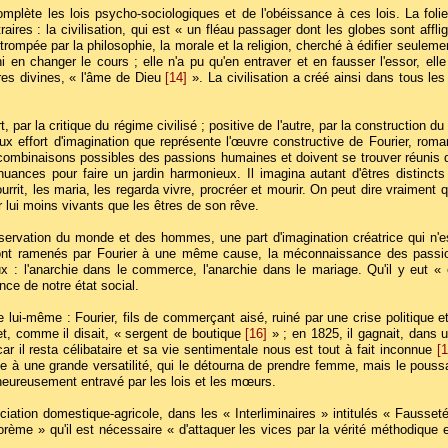
omplète les lois psycho-sociologiques et de l'obéissance à ces lois. La fol
traires : la civilisation, qui est « un fléau passager dont les globes sont af
 trompée par la philosophie, la morale et la religion, cherché à édifier seulement
 en changer le cours ; elle n'a pu qu'en entraver et en fausser l'essor, elle
res divines, « l'âme de Dieu
[14]
». La civilisation a créé ainsi dans tous le
par la critique du régime civilisé ; positive de l'autre, par la construction d
eux effort d'imagination que représente l'œuvre constructive de Fourier, rom
s combinaisons possibles des passions humaines et doivent se trouver réunis 
ances pour faire un jardin harmonieux. Il imagina autant d'êtres distincts 
ourrit, les maria, les regarda vivre, procréer et mourir. On peut dire vraimen
ur lui moins vivants que les êtres de son rêve.
observation du monde et des hommes, une part d'imagination créatrice qui n'e
 sont ramenés par Fourier à une même cause, la méconnaissance des passion
 : l'anarchie dans le commerce, l'anarchie dans le mariage. Qu'il y eut « e
nce de notre état social.
ui-même : Fourier, fils de commerçant aisé, ruiné par une crise politique 
et, comme il disait, « sergent de boutique
[16]
» ; en 1825, il gagnait, dans
ar il resta célibataire et sa vie sentimentale nous est tout à fait inconnue
[1
e à une grande versatilité, qui le détourna de prendre femme, mais le poussa
eureusement entravé par les lois et les mœurs.
ciation domestique-agricole, dans les « Interliminaires » intitulés « Fauss
ème » qu'il est nécessaire « d'attaquer les vices par la vérité méthodique e