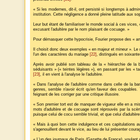
« Si les modernes, dit-il, ont persisté si longtemps à admir
institution. Cette négligence a donné pleine latitude aux 
Leur but étant de familiariser le monde social à ces vices, 
excusant l'adultère par le nom plaisant de cocuage. »
Pour démasquer cette hypocrisie, Fourier propose des « an
Il choisit donc deux exemples « en majeur et mineur ». Le m
l'un des caractères du mariage
[22]
, distingués en soixant
Après avoir publié son tableau de la « hiérarchie de la 
séduisants » (« teintes légères »), en passant par les « ta
[23]
, il en vient à l'analyse le l'adultère.
« Dans l'analyse de l'adultère comme dans celle de la banq
genres, semble n'avoir écrit qu'en faveur des coupables. T
feignant de les corriger par une critique illusoire.
« Son premier tort est de manquer de vigueur elle en a mis 
mots d'adultère et de cocuage sont réprouvés par la scè
puisque celui de cocu semble trivial, et que celui d'adultè
« Mais à quoi bon cette indulgence et ces capitulations a
s'agenouillent devant le vice, au lieu de lui présenter cou
« L'un des journaux de Paris (Gazette de France), voulant 