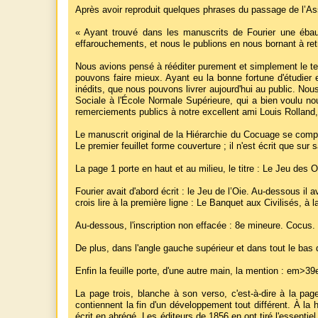
Après avoir reproduit quelques phrases du passage de l’Ass
« Ayant trouvé dans les manuscrits de Fourier une ébau
effarouchements, et nous le publions en nous bornant à re
Nous avions pensé à rééditer purement et simplement le tex
pouvons faire mieux. Ayant eu la bonne fortune d'étudier e
inédits, que nous pouvons livrer aujourd'hui au public. No
Sociale à l'École Normale Supérieure, qui a bien voulu nous
remerciements publics à notre excellent ami Louis Rolland, 
Le manuscrit original de la Hiérarchie du Cocuage se compos
Le premier feuillet forme couverture ; il n'est écrit que s
La page 1 porte en haut et au milieu, le titre : Le Jeu des
Fourier avait d'abord écrit : le Jeu de l’Oie. Au-dessous il 
crois lire à la première ligne : Le Banquet aux Civilisés, à 
Au-dessous, l'inscription non effacée : 8e mineure. Cocus.
De plus, dans l'angle gauche supérieur et dans tout le bas d
Enfin la feuille porte, d'une autre main, la mention : em>39
La page trois, blanche à son verso, c'est-à-dire à la pag
contiennent la fin d'un développement tout différent. À la 
écrit en abrégé. Les éditeurs de 1856 en ont tiré l'essentie