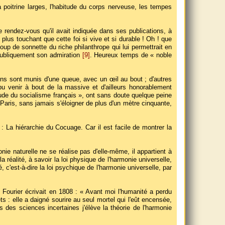
a poitrine larges, l'habitude du corps nerveuse, les tempes
de rendez-vous qu'il avait indiquée dans ses publications, à
t plus touchant que cette foi si vive et si durable ! Oh ! que
oup de sonnette du riche philanthrope qui lui permettrait en
 publiquement son admiration
[9]
. Heureux temps de « noble
ens sont munis d'une queue, avec un œil au bout ; d'autres
pu venir à bout de la massive et d'ailleurs honorablement
tude du socialisme français », ont sans doute quelque peine
Paris, sans jamais s'éloigner de plus d'un mètre cinquante,
 La hiérarchie du Cocuage. Car il est facile de montrer la
ie naturelle ne se réalise pas d'elle-même, il appartient à
éalité, à savoir la loi physique de l'harmonie universelle,
é, c'est-à-dire la loi psychique de l'harmonie universelle, par
Fourier écrivait en 1808 : « Avant moi l'humanité a perdu
ets : elle a daigné sourire au seul mortel qui l'eût encensée,
s des sciences incertaines j'élève la théorie de l'harmonie