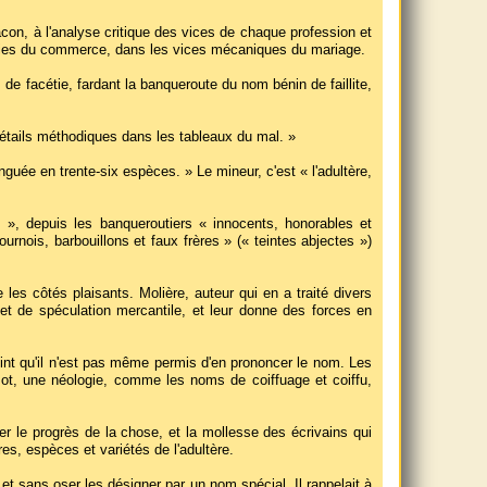
Bacon, à l'analyse critique des vices de chaque profession et
rberies du commerce, dans les vices mécaniques du mariage.
 de facétie, fardant la banqueroute du nom bénin de faillite,
étails méthodiques dans les tableaux du mal. »
guée en trente-six espèces. » Le mineur, c'est « l'adultère,
s », depuis les banqueroutiers « innocents, honorables et
urnois, barbouillons et faux frères » (« teintes abjectes »)
les côtés plaisants. Molière, auteur qui en a traité divers
bjet de spéculation mercantile, et leur donne des forces en
point qu'il n'est pas même permis d'en prononcer le nom. Les
ot, une néologie, comme les noms de coiffuage et coiffu,
r le progrès de la chose, et la mollesse des écrivains qui
es, espèces et variétés de l'adultère.
t sans oser les désigner par un nom spécial. Il rappelait à