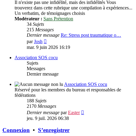
Il n'existe pas une infidélité, mais des infidélités Vous
trouverez dans cette rubrique une compilation à expériences...
Un verbatim, de témoignages choisis
Modérateur :
Sans Prétention
34
Sujets
215
Messages
Dernier message
Re: Stress post traumatique o…
Voir
par
Josh
le
mar. 9 juin 2026 16:19
dernier
message
Association SOS cocu
Sujets
Messages
Dernier message
Association SOS cocu
Réservé pour les membres du bureau et responsables de
fédérations
188
Sujets
2170
Messages
Voir
Dernier message
par
Easter
le
jeu. 9 juil. 2026 06:38
dernier
message
Connexion
•
S’enregistrer