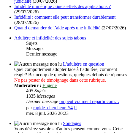
judiciaire
(30/07/2026)
Infidélité numérique : quels effets des applications ?
(29/07/2026)
Infidélité : comment elle peut transformer durablement
(28/07/2026)
Quand demander de l’aide après une infidélité
(27/07/2026)
Adultère et infidélité: des sujets tabous
Sujets
Messages
Dernier message
L'adultère en question
Quel comportement adopter face à l’adultère, comment
réagir? Beaucoup de questions, quelques débuts de réponses.
Ne pas poster de témoignage dans cette rubrique.
Modérateur :
Eugene
405
Sujets
1335
Messages
Dernier message
on peut vraiment repartir com…
Voir
par
rapide_chercheur_54
le
mer. 8 juil. 2026 20:23
dernier
message
Sondages
Vous désirez savoir si d'autres pensent comme vous. Cette