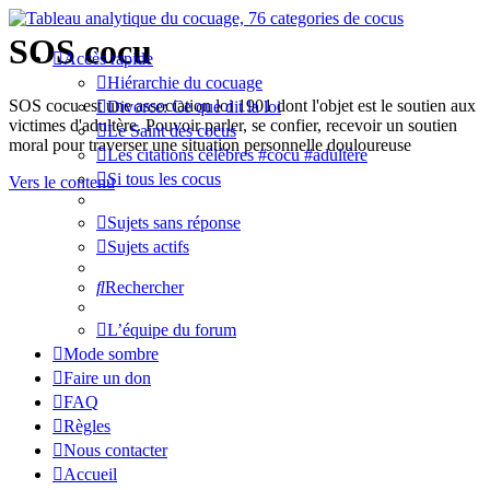
SOS cocu
Accès rapide
Hiérarchie du cocuage
SOS cocu est une association loi 1901 dont l'objet est le soutien aux
Divorce: Ce que dit la loi
victimes d'adultère. Pouvoir parler, se confier, recevoir un soutien
Le Saint des cocus
moral pour traverser une situation personnelle douloureuse
Les citations célèbres #cocu #adultère
Si tous les cocus
Vers le contenu
Sujets sans réponse
Sujets actifs
Rechercher
L’équipe du forum
Mode sombre
Faire un don
FAQ
Règles
Nous contacter
Accueil