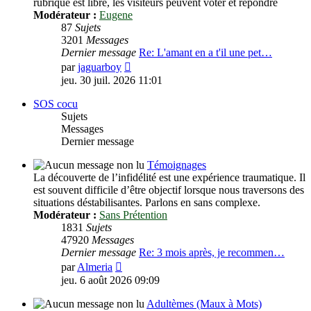
rubrique est libre, les visiteurs peuvent voter et répondre
Modérateur :
Eugene
87
Sujets
3201
Messages
Dernier message
Re: L'amant en a t'il une pet…
Voir
par
jaguarboy
le
jeu. 30 juil. 2026 11:01
dernier
message
SOS cocu
Sujets
Messages
Dernier message
Témoignages
La découverte de l’infidélité est une expérience traumatique. Il
est souvent difficile d’être objectif lorsque nous traversons des
situations déstabilisantes. Parlons en sans complexe.
Modérateur :
Sans Prétention
1831
Sujets
47920
Messages
Dernier message
Re: 3 mois après, je recommen…
Voir
par
Almeria
le
jeu. 6 août 2026 09:09
dernier
message
Adultèmes (Maux à Mots)