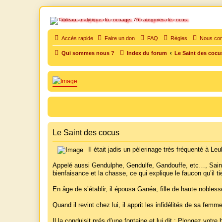
SOS cocu
Accès rapide
Faire un don
FAQ
Règles
Nous con
SOS cocu est une association loi 1901 dont l'objet est le soutien aux vic
Qui sommes nous ?
Index du forum
Le Saint des cocu
Le Saint des cocus
Il était jadis un pèlerinage très fréquenté à Le
Appelé aussi Gendulphe, Gendulfe, Gandouffe, etc…, Saint Ge
bienfaisance et la chasse, ce qui explique le faucon qu’il t
En âge de s’établir, il épousa Ganéa, fille de haute nobless
Quand il revint chez lui, il apprit les infidélités de sa femm
Il la conduisit prés d’une fontaine et lui dit : Plongez vo