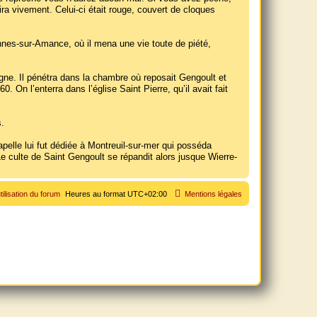
ra vivement. Celui-ci était rouge, couvert de cloques
rennes-sur-Amance, où il mena une vie toute de piété,
ogne. Il pénétra dans la chambre où reposait Gengoult et
n l’enterra dans l’église Saint Pierre, qu’il avait fait
.
elle lui fut dédiée à Montreuil-sur-mer qui posséda
Le culte de Saint Gengoult se répandit alors jusque Wierre-
tilisation du forum
Heures au format
UTC+02:00
Mentions légales