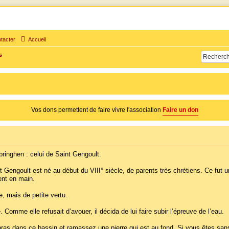
tacter
Accueil
times d'adultère. Pouvoir parler, se confier, recevoir un soutien moral pour traverser une sit
s
Vos dons permettent de faire vivre l'association
Faire un don
ubringhen : celui de Saint Gengoult.
ngoult est né au début du VIII° siècle, de parents très chrétiens. Ce fut un fi
ient en main.
e, mais de petite vertu.
e. Comme elle refusait d’avouer, il décida de lui faire subir l’épreuve de l’eau.
tre bras dans ce bassin et ramassez une pierre qui est au fond. Si vous êtes 