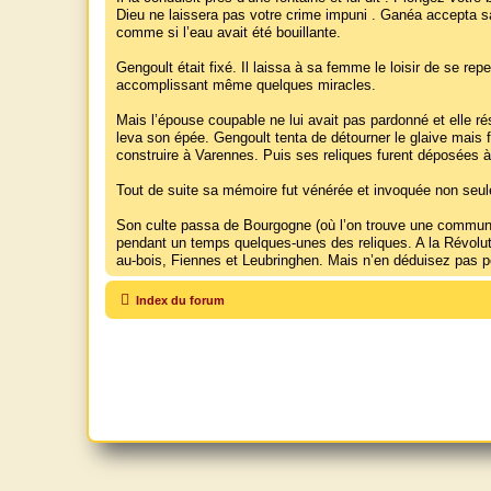
Dieu ne laissera pas votre crime impuni . Ganéa accepta san
comme si l’eau avait été bouillante.
Gengoult était fixé. Il laissa à sa femme le loisir de se r
accomplissant même quelques miracles.
Mais l’épouse coupable ne lui avait pas pardonné et elle ré
leva son épée. Gengoult tenta de détourner le glaive mais f
construire à Varennes. Puis ses reliques furent déposées 
Tout de suite sa mémoire fut vénérée et invoquée non seu
Son culte passa de Bourgogne (où l’on trouve une commune 
pendant un temps quelques-unes des reliques. A la Révolutio
au-bois, Fiennes et Leubringhen. Mais n’en déduisez pas pou
Index du forum