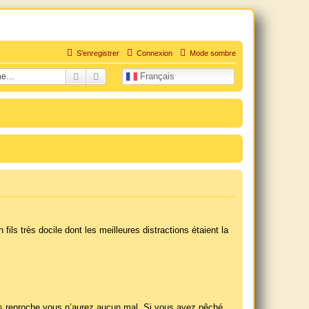
S’enregistrer
Connexion
Mode sombre
uation personnelle douloureuse
Rechercher
Recherche avancée
Français
ls très docile dont les meilleures distractions étaient la
sans reproche vous n’aurez aucun mal. Si vous avez pêché,