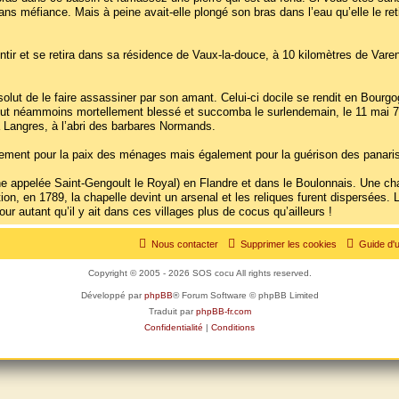
s méfiance. Mais à peine avait-elle plongé son bras dans l’eau qu’elle le reti
epentir et se retira dans sa résidence de Vaux-la-douce, à 10 kilomètres de Va
solut de le faire assassiner par son amant. Celui-ci docile se rendit en Bourg
ut néammoins mortellement blessé et succomba le surlendemain, le 11 mai 760. O
à Langres, à l’abri des barbares Normands.
lement pour la paix des ménages mais également pour la guérison des panaris
appelée Saint-Gengoult le Royal) en Flandre et dans le Boulonnais. Une chap
n, en 1789, la chapelle devint un arsenal et les reliques furent dispersées. 
r autant qu’il y ait dans ces villages plus de cocus qu’ailleurs !
Nous contacter
Supprimer les cookies
Guide d'u
Copyright © 2005 - 2026 SOS cocu All rights reserved.
Développé par
phpBB
® Forum Software © phpBB Limited
Traduit par
phpBB-fr.com
Confidentialité
|
Conditions