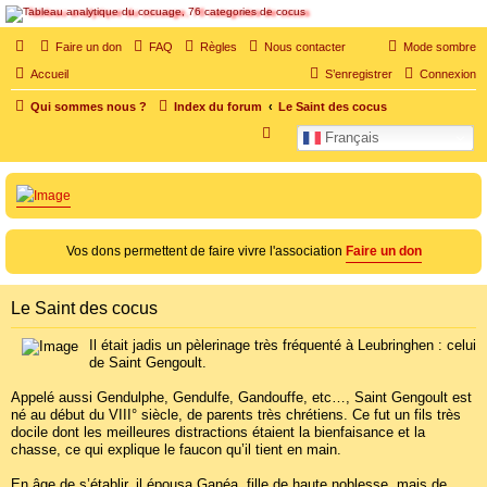
SOS cocu
Faire un don
FAQ
Règles
Nous contacter
Mode sombre
SOS cocu est une association loi 1901 dont l'objet est le soutien aux victimes d'adultère.
Accueil
S’enregistrer
Connexion
Pouvoir parler, se confier, recevoir un soutien moral pour traverser une situation
personnelle douloureuse
Qui sommes nous ?
Index du forum
Le Saint des cocus
R
Français
e
c
h
e
Vos dons permettent de faire vivre l'association
Faire un don
r
c
Le Saint des cocus
h
e
Il était jadis un pèlerinage très fréquenté à Leubringhen : celui
de Saint Gengoult.
r
Appelé aussi Gendulphe, Gendulfe, Gandouffe, etc…, Saint Gengoult est
né au début du VIII° siècle, de parents très chrétiens. Ce fut un fils très
docile dont les meilleures distractions étaient la bienfaisance et la
chasse, ce qui explique le faucon qu’il tient en main.
En âge de s’établir, il épousa Ganéa, fille de haute noblesse, mais de