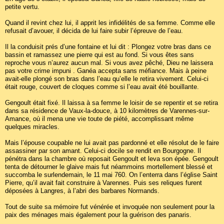
petite vertu.
Quand il revint chez lui, il apprit les infidélités de sa femme. Comme elle
refusait d’avouer, il décida de lui faire subir l’épreuve de l’eau.
Il la conduisit prés d’une fontaine et lui dit : Plongez votre bras dans ce
bassin et ramassez une pierre qui est au fond. Si vous êtes sans
reproche vous n’aurez aucun mal. Si vous avez pêché, Dieu ne laissera
pas votre crime impuni . Ganéa accepta sans méfiance. Mais à peine
avait-elle plongé son bras dans l’eau qu’elle le retira vivement. Celui-ci
était rouge, couvert de cloques comme si l’eau avait été bouillante.
Gengoult était fixé. Il laissa à sa femme le loisir de se repentir et se retira
dans sa résidence de Vaux-la-douce, à 10 kilomètres de Varennes-sur-
Amance, où il mena une vie toute de piété, accomplissant même
quelques miracles.
Mais l’épouse coupable ne lui avait pas pardonné et elle résolut de le faire
assassiner par son amant. Celui-ci docile se rendit en Bourgogne. Il
pénétra dans la chambre où reposait Gengoult et leva son épée. Gengoult
tenta de détourner le glaive mais fut néammoins mortellement blessé et
succomba le surlendemain, le 11 mai 760. On l’enterra dans l’église Saint
Pierre, qu’il avait fait construire à Varennes. Puis ses reliques furent
déposées à Langres, à l’abri des barbares Normands.
Tout de suite sa mémoire fut vénérée et invoquée non seulement pour la
paix des ménages mais également pour la guérison des panaris.