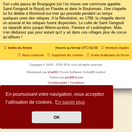
Son culte passa de Bourgogne (où l’on trouve une commune appelée
Saint-Gengoult le Royal) en Flandre et dans le Boulonnais. Une chapelle
lui fut dédiée à Montreuil-sur-mer qui posséda pendant un temps
quelques-unes des reliques. A la Révolution, en 1789, la chapelle devint
un arsenal et les reliques furent dispersées. Le culte de Saint Gengoult
se répandit alors jusque Wierre-au-bois, Fiennes et Leubringhen. Mais
n’en déduisez pas pour autant qu’il y ait dans ces villages plus de cocus
qu’ailleurs !
Index du forum
Heures au format
UTC+02:00
Mentions légales
Nous contacter
Supprimer les cookies
Guide d'utilisation du forum
Copyright © 2005 - 2026 SOS cocu All rights reserved.
Développé par
phpBB
® Forum Software © phpBB Limited
Traduit par
phpBB-fr.com
Confidentialité
|
Conditions
En poursuivant votre navigation, vous acceptez
l’utilisation de cookies.
En savoir plus
OK