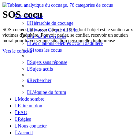
SOS cocu
Accès rapide
Hiérarchie du cocuage
SOS cocu est une association loi 1901 dont l'objet est le soutien aux
Divorce: Ce que dit la loi
victimes d'adultère. Pouvoir parler, se confier, recevoir un soutien
Le Saint des cocus
moral pour traverser une situation personnelle douloureuse
Les citations célèbres #cocu #adultère
Si tous les cocus
Vers le contenu
Sujets sans réponse
Sujets actifs
Rechercher
L’équipe du forum
Mode sombre
Faire un don
FAQ
Règles
Nous contacter
Accueil