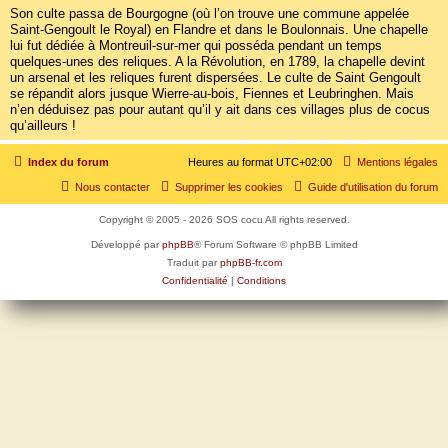
Son culte passa de Bourgogne (où l’on trouve une commune appelée
Saint-Gengoult le Royal) en Flandre et dans le Boulonnais. Une chapelle
lui fut dédiée à Montreuil-sur-mer qui posséda pendant un temps
quelques-unes des reliques. A la Révolution, en 1789, la chapelle devint
un arsenal et les reliques furent dispersées. Le culte de Saint Gengoult
se répandit alors jusque Wierre-au-bois, Fiennes et Leubringhen. Mais
n’en déduisez pas pour autant qu’il y ait dans ces villages plus de cocus
qu’ailleurs !
Index du forum
Heures au format
UTC+02:00
Mentions légales
Nous contacter
Supprimer les cookies
Guide d'utilisation du forum
Copyright © 2005 - 2026 SOS cocu All rights reserved.
Développé par
phpBB
® Forum Software © phpBB Limited
Traduit par
phpBB-fr.com
Confidentialité
|
Conditions