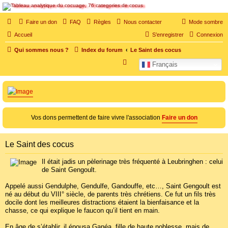
SOS cocu
Faire un don
FAQ
Règles
Nous contacter
Mode sombre
SOS cocu est une association loi 1901 dont l'objet est le soutien aux victimes d'adultère.
Accueil
S’enregistrer
Connexion
Pouvoir parler, se confier, recevoir un soutien moral pour traverser une situation
personnelle douloureuse
Qui sommes nous ?
Index du forum
Le Saint des cocus
R
Français
e
c
h
e
Vos dons permettent de faire vivre l'association
Faire un don
r
c
Le Saint des cocus
h
e
Il était jadis un pèlerinage très fréquenté à Leubringhen : celui
de Saint Gengoult.
r
Appelé aussi Gendulphe, Gendulfe, Gandouffe, etc…, Saint Gengoult est
né au début du VIII° siècle, de parents très chrétiens. Ce fut un fils très
docile dont les meilleures distractions étaient la bienfaisance et la
chasse, ce qui explique le faucon qu’il tient en main.
En âge de s’établir, il épousa Ganéa, fille de haute noblesse, mais de