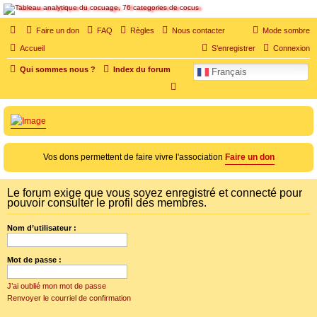
SOS cocu
Faire un don
FAQ
Règles
Nous contacter
Mode sombre
SOS cocu est une association loi 1901 dont l'objet est le soutien aux victimes d'adultère.
Accueil
S’enregistrer
Connexion
Pouvoir parler, se confier, recevoir un soutien moral pour traverser une situation
personnelle douloureuse
Qui sommes nous ?
Index du forum
Français
R
e
c
h
e
Vos dons permettent de faire vivre l'association
Faire un don
r
c
Le forum exige que vous soyez enregistré et connecté pour
pouvoir consulter le profil des membres.
h
e
Nom d’utilisateur :
r
Mot de passe :
J’ai oublié mon mot de passe
Renvoyer le courriel de confirmation