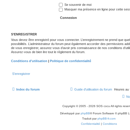
Se souvenir de moi
Masquer ma présence en ligne pour cette ses
S’ENREGISTRER
Vous devez être enregistré pour vous connecter. L’enregistrement ne prend que q
possibilités. L’administrateur du forum peut également accorder des permissions ad
de vous enregistrer, assurez-vous d’avoir pris connaissance de nos conditions d’utilisa
Assurez-vous de bien lire tout le règlement du forum.
Conditions d’utilisation
|
Politique de confidentialité
S’enregistrer
Index du forum
Guide d'utilisation du forum
Heures au 
No
Copyright © 2005 - 2026 SOS cocu All rights reser
Développé par
phpBB
® Forum Software © phpBB L
Traduit par
phpBB-fr.com
Confidentialité
|
Conditions