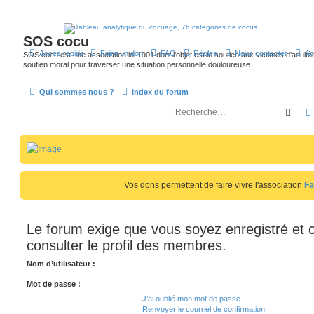
SOS cocu
Accès rapide
Faire un don
FAQ
Règles
Nous contacter
Ac
SOS cocu est une association loi 1901 dont l'objet est le soutien aux victimes d'adultèr
soutien moral pour traverser une situation personnelle douloureuse
Qui sommes nous ?
Index du forum
Rech
Vos dons permettent de faire vivre l'association
Fa
Le forum exige que vous soyez enregistré et 
consulter le profil des membres.
Nom d’utilisateur :
Mot de passe :
J’ai oublié mon mot de passe
Renvoyer le courriel de confirmation