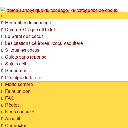
SOS cocu
Hiérarchie du cocuage
SOS cocu est une association loi 1901 dont l'objet est le
Divorce: Ce que dit la loi
soutien aux victimes d'adultère. Pouvoir parler, se confier,
Le Saint des cocus
recevoir un soutien moral pour traverser une situation
Les citations célèbres #cocu #adultère
personnelle douloureuse
Si tous les cocus
Sujets sans réponse
Sujets actifs
Rechercher
L’équipe du forum
Mode sombre
Faire un don
FAQ
Règles
Nous contacter
Accueil
Connexion