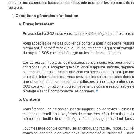
procure une expérience ludique et enrichissante pour tous les membres de n
visiteurs.
Conditions générales d’utilisation
Enregistrement
En accédant à SOS cocu vous acceptez d’être légalement responsabl
Vous acceptez de ne pas publier de contenu abusif, obscène, vulgair
menaçant, à caractère sexuel ou tout autre contenu qui peut transgres
du pays où SOS cocu est hébergé ou les lois internationales.
Les adresses IP de tous les messages sont enregistrées pour aider 
conditions. Vous acceptez que SOS cocu supprime, modifie, déplace 
sujet lorsque nous estimons que cela est nécessaire. En tant que 
toutes les informations que vous avez saisies soient stockées dans
que ces informations ne soient pas diffusées à une tierce partie san
SOS cocu », ni phpBB ne pourront être tenus comme responsables en
piratage visant à compromettre les données.
#
Contenu
Vous êtes tenu de ne pas abuser de majuscules, de textes illisibles tan
couleur, de répétitions exagérées de caractères et/ou de mots, ains
même, il est inutile de citer l’intégralité du message précédent dan
Tout message dont le contenu serait choquant, raciste, impoli, ou illég
française (et de celle de votre pays) sera modifié ou supprimé. L’au