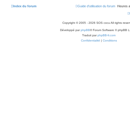
Index du forum
Guide d'utilisation du forum
Heures a
Copyright © 2005 - 2026 SOS cocu All rights reser
Développé par
phpBB
® Forum Software © phpBB L
Traduit par
phpBB-fr.com
Confidentialité
|
Conditions