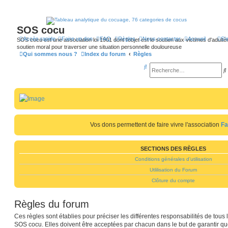
SOS cocu
Accès rapide
Faire un don
FAQ
Règles
Nous contacter
Accueil
S’
SOS cocu est une association loi 1901 dont l'objet est le soutien aux victimes d'adultèr
soutien moral pour traverser une situation personnelle douloureuse
Qui sommes nous ?
Index du forum
Règles
R
e
c
h
e
Vos dons permettent de faire vivre l'association
Fa
r
r
c
SECTIONS DES RÈGLES
h
Conditions générales d’utilisation
e
Utlilisation du Forum
r
r
Clôture du compte
Règles du forum
Ces règles sont établies pour préciser les différentes responsabilités de to
SOS cocu. Elles doivent être acceptées par chacun dans le but de garantir qu