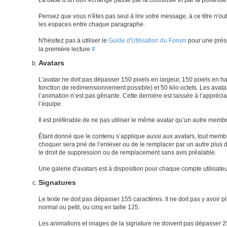
La base d’un bon échange passe par la courtoisie et par la politesse
Pensez que vous n'êtes pas seul à lire votre message, à ce titre n'ou
les espaces entre chaque paragraphe.
N'hésitez pas à utiliser le
Guide d'Utilisation du Forum
pour une prés
la première lecture
#
Avatars
L’avatar ne doit pas dépasser 150 pixels en largeur, 150 pixels en hau
fonction de redimensionnement possible) et 50 kilo octets. Les avata
l’animation n’est pas gênante. Cette dernière est laissée à l’appréc
l’équipe.
Il est préférable de ne pas utiliser le même avatar qu’un autre memb
Étant donné que le contenu s’applique aussi aux avatars, tout memb
choquer sera prié de l’enlever ou de le remplacer par un autre plus 
le droit de suppression ou de remplacement sans avis préalable.
Une galerie d'avatars est à disposition pour chaque compte utilisate
Signatures
Le texte ne doit pas dépasser 155 caractères. Il ne doit pas y avoir p
normal ou petit, ou cinq en taille 125.
Les animations et images de la signature ne doivent pas dépasser 25