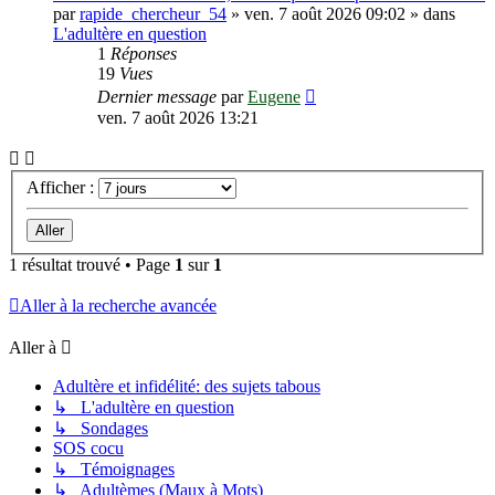
par
rapide_chercheur_54
»
ven. 7 août 2026 09:02
» dans
L'adultère en question
1
Réponses
19
Vues
Dernier message
par
Eugene
ven. 7 août 2026 13:21
Afficher :
1 résultat trouvé • Page
1
sur
1
Aller à la recherche avancée
Aller à
Adultère et infidélité: des sujets tabous
↳ L'adultère en question
↳ Sondages
SOS cocu
↳ Témoignages
↳ Adultèmes (Maux à Mots)