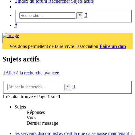
Index du forum
Rechercher
Sujets actifs
Recherche
Rechercher
avancée
Rechercher
Vos dons permettent de faire vivre l'association
Faire un don
Sujets actifs
Aller à la recherche avancée
Recherche
Rechercher
avancée
1 résultat trouvé • Page
1
sur
1
Sujets
Réponses
Vues
Dernier message
les serveurs discord nsfw, c'est la que ca se passe maintenant ?