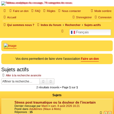
SOS cocu
Faire un don
FAQ
Règles
Nous contacter
Mode sombre
SOS cocu est une association loi 1901 dont l'objet est le soutien aux victimes d'adultère.
Accueil
S’enregistrer
Connexion
Pouvoir parler, se confier, recevoir un soutien moral pour traverser une situation
personnelle douloureuse
Qui sommes nous ?
Index du forum
Rechercher
Sujets actifs
R
Français
e
c
h
e
Vos dons permettent de faire vivre l'association
Faire un don
r
c
Sujets actifs
h
Aller à la recherche avancée
e
Rechercher
Recherche avancée
r
2 résultats trouvés • Page
1
sur
1
Sujets
Stress post traumatique ou la douleur de l'incertain
Dernier message par
Marit
«
sam. 8 août 2026 16:21
Posté dans
Adultèmes (Maux à Mots)
Réponses :
15
1
2