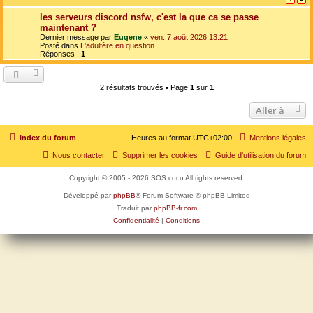
les serveurs discord nsfw, c'est la que ca se passe
maintenant ?
Dernier message par
Eugene
«
ven. 7 août 2026 13:21
Posté dans
L'adultère en question
Réponses :
1
2 résultats trouvés • Page
1
sur
1
Aller à
Index du forum
Heures au format
UTC+02:00
Mentions légales
Nous contacter
Supprimer les cookies
Guide d'utilisation du forum
Copyright © 2005 - 2026 SOS cocu All rights reserved.
Développé par
phpBB
® Forum Software © phpBB Limited
Traduit par
phpBB-fr.com
Confidentialité
|
Conditions