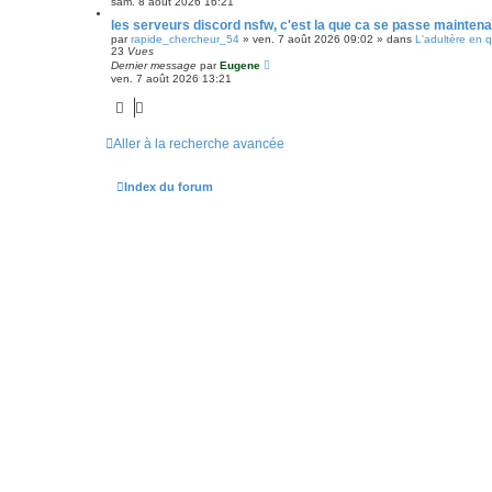
sam. 8 août 2026 16:21
les serveurs discord nsfw, c'est la que ca se passe maintena
par
rapide_chercheur_54
»
ven. 7 août 2026 09:02
» dans
L'adultère en 
23
Vues
Dernier message
par
Eugene
ven. 7 août 2026 13:21
Aller à la recherche avancée
Index du forum