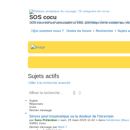
SOS cocu
Accès rapide
Faire un don
FAQ
Règles
Nous contacter
Ac
SOS cocu est une association loi 1901 dont l'objet est le soutien aux vic
Qui sommes nous ?
Index du forum
Rechercher
Sujets a
Sujets actifs
Aller à la recherche avancée
Rechercher
Recherche avancée
Sujets
Réponses
Vues
Dernier message
Stress post traumatique ou la douleur de l'incertain
par
Sans Prétention
»
sam. 25 mars 2023 11:42
» dans
Adultèmes (Maux 
43661
Vues
Dernier message
par
Marit