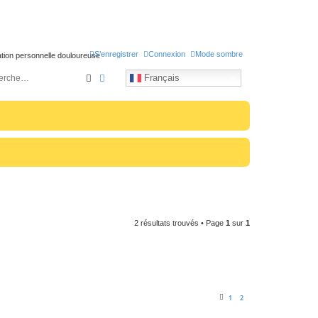
S’enregistrer
Connexion
Mode sombre
uation personnelle douloureuse
Rechercher
Recherche avancée
Français
2 résultats trouvés • Page
1
sur
1
1
2