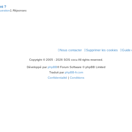
nt ?
question
1
Réponses
Nous contacter
Supprimer les cookies
Guide d
Copyright © 2005 - 2026 SOS cocu All rights reserved.
Développé par
phpBB
® Forum Software © phpBB Limited
Traduit par
phpBB-fr.com
Confidentialité
|
Conditions