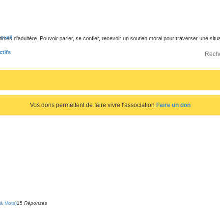
cueil
times d'adultère. Pouvoir parler, se confier, recevoir un soutien moral pour traverser une sit
ctifs
Vos dons permettent de faire vivre l'association
Faire un don
à Mots)
15
Réponses