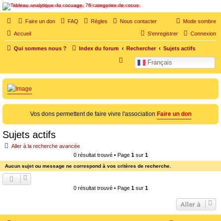
SOS cocu
Faire un don
FAQ
Règles
Nous contacter
Mode sombre
SOS cocu est une association loi 1901 dont l'objet est le soutien aux victimes d'adultère.
Accueil
S’enregistrer
Connexion
Pouvoir parler, se confier, recevoir un soutien moral pour traverser une situation
personnelle douloureuse
Qui sommes nous ?
Index du forum
Rechercher
Sujets actifs
R
Français
e
c
h
e
Vos dons permettent de faire vivre l'association
Faire un don
r
c
Sujets actifs
h
Aller à la recherche avancée
e
0 résultat trouvé • Page
1
sur
1
Aucun sujet ou message ne correspond à vos critères de recherche.
r
0 résultat trouvé • Page
1
sur
1
Aller à