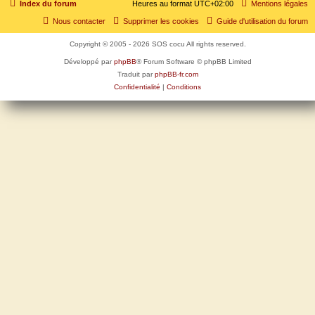
Index du forum
Heures au format
UTC+02:00
Mentions légales
Nous contacter
Supprimer les cookies
Guide d'utilisation du forum
Copyright © 2005 - 2026 SOS cocu All rights reserved.
Développé par
phpBB
® Forum Software © phpBB Limited
Traduit par
phpBB-fr.com
Confidentialité
|
Conditions