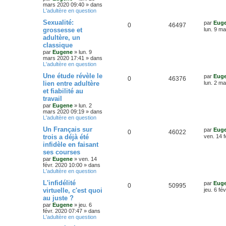
a
mars 2020 09:40
» dans
p
e
s
e
g
L'adultère en question
r
e
o
s
m
e
D
Sexualité:
par
Eug
e
R
V
0
46497
e
grossesse et
lun. 9 m
s
n
s
r
s
adultère, un
é
u
n
a
s
classique
i
g
p
e
e
par
Eugene
»
lun. 9
e
e
r
mars 2020 17:41
» dans
o
s
m
L'adultère en question
e
s
D
Une étude révèle le
s
par
Eug
n
R
V
0
46376
e
s
lien entre adultère
lun. 2 m
r
a
s
et fiabilité au
é
u
n
g
travail
i
e
e
p
e
e
par
Eugene
»
lun. 2
r
mars 2020 09:19
» dans
s
o
s
m
L'adultère en question
e
D
Un Français sur
s
par
Eug
n
R
V
0
46022
e
s
trois a déjà été
ven. 14 f
r
a
s
infidèle en faisant
é
u
n
g
ses courses
i
e
e
p
e
e
par
Eugene
»
ven. 14
r
févr. 2020 10:00
» dans
s
o
s
m
L'adultère en question
e
D
L'infidélité
s
par
Eug
n
R
V
0
50995
e
s
virtuelle, c'est quoi
jeu. 6 fé
r
a
s
au juste ?
é
u
n
g
par
Eugene
»
jeu. 6
i
e
e
févr. 2020 07:47
» dans
p
e
e
L'adultère en question
r
s
o
s
m