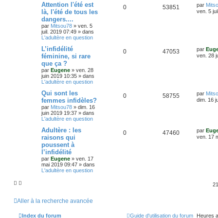
o
s
m
D
Attention l'été est
par
Mits
R
V
0
53851
e
s
e
là, l'été de tous les
ven. 5 ju
s
n
r
dangers....
é
u
s
n
a
par
Mitsou78
»
ven. 5
s
i
g
juil. 2019 07:49
» dans
p
e
e
e
L'adultère en question
r
e
o
s
m
D
L’infidélité
par
Eug
e
R
V
0
47053
s
e
féminine, si rare
ven. 28 j
s
n
r
s
que ça ?
é
u
n
a
s
par
Eugene
»
ven. 28
i
g
juin 2019 10:35
» dans
p
e
e
e
L'adultère en question
e
r
o
s
m
D
Qui sont les
par
Mits
e
s
R
V
0
58755
e
femmes infidèles?
dim. 16 j
s
n
r
s
par
Mitsou78
»
dim. 16
é
u
n
a
juin 2019 19:37
» dans
s
i
g
L'adultère en question
p
e
e
e
e
r
D
Adultère : les
par
Eug
R
V
0
47460
o
s
m
e
raisons qui
ven. 17 
e
s
r
poussent à
é
u
s
n
n
s
l’infidélité
i
a
p
e
s
e
par
Eugene
»
ven. 17
g
r
mai 2019 09:47
» dans
e
o
s
m
L'adultère en question
e
e
s
n
s
21
s
a
s
g
Aller à la recherche avancée
e
e
Index du forum
Guide d'utilisation du forum
Heures a