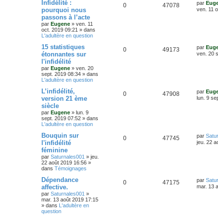
D
Infidélité :
s
par
Eug
n
R
V
0
47078
e
s
pourquoi nous
ven. 11 
r
a
s
passons à l’acte
é
u
n
g
par
Eugene
»
ven. 11
i
e
e
oct. 2019 09:21
» dans
p
e
e
L'adultère en question
r
s
o
s
m
D
15 statistiques
par
Eug
e
R
V
0
49173
e
étonnantes sur
ven. 20 
s
n
r
s
l'infidélité
é
u
n
a
s
par
Eugene
»
ven. 20
i
g
sept. 2019 08:34
» dans
p
e
e
e
L'adultère en question
e
r
o
s
m
D
L’infidélité,
par
Eug
e
s
R
V
0
47908
e
version 21 ème
lun. 9 se
s
n
r
s
siècle
é
u
n
a
s
par
Eugene
»
lun. 9
i
g
sept. 2019 07:52
» dans
p
e
e
e
L'adultère en question
e
r
o
s
m
D
Bouquin sur
par
Satu
e
s
R
V
0
47745
e
l'infidélité
jeu. 22 
s
n
r
s
féminine
é
u
n
a
s
par
Saturnales001
»
jeu.
i
g
22 août 2019 16:56
»
p
e
e
e
dans
Témoignages
e
r
o
s
m
D
Dépendance
par
Satu
e
s
R
V
0
47175
e
affective.
mar. 13 
s
n
r
s
par
Saturnales001
»
é
u
n
a
mar. 13 août 2019 17:15
s
i
g
» dans
L'adultère en
p
e
e
e
question
e
r