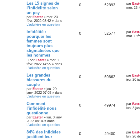
r
D
Les 15 signes de
par
East
s
R
V
0
52893
o
s
m
e
l’infidélité selon
mer. 23 f
e
r
un psy
é
u
s
n
n
s
par
Easter
»
mer. 23
i
a
févr. 2022 08:42
» dans
p
e
s
e
g
L'adultère en question
r
e
o
s
m
e
D
Infidélité :
par
East
e
R
V
0
52577
e
pourquoi les
mar. 1 fé
s
n
s
r
s
femmes sont
é
u
n
a
s
toujours plus
i
g
p
e
e
stigmatisées que
e
e
r
les hommes
o
s
m
par
Easter
»
mar. 1
e
s
févr. 2022 14:55
» dans
s
n
L'adultère en question
s
a
s
D
Les grandes
par
East
g
R
V
0
50662
e
blessures du
jeu. 20 j
e
e
r
couple
é
u
n
par
Easter
»
jeu. 20
i
s
janv. 2022 07:05
» dans
p
e
e
L'adultère en question
r
o
s
m
D
Comment
par
East
e
R
V
0
49974
e
l'infidélité nous
lun. 3 ja
s
n
r
s
questionne
é
u
n
a
s
par
Easter
»
lun. 3 janv.
i
g
2022 08:04
» dans
p
e
e
e
L'adultère en question
e
r
o
s
m
D
84% des infidèles
par
East
e
s
R
V
0
49400
e
justifient leur
lun. 20 
s
n
r