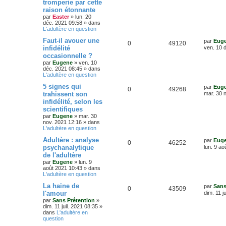
s
tromperie par cette
é
u
n
a
s
raison étonnante
i
g
p
e
e
par
Easter
»
lun. 20
e
e
r
déc. 2021 09:58
» dans
o
s
m
L'adultère en question
e
s
D
Faut-il avouer une
s
par
Eug
n
R
V
0
49120
e
s
infidélité
ven. 10 
r
a
s
occasionnelle ?
é
u
n
g
par
Eugene
»
ven. 10
i
e
e
déc. 2021 08:45
» dans
p
e
e
L'adultère en question
r
s
o
s
m
D
5 signes qui
par
Eug
e
R
V
0
49268
e
trahissent son
mar. 30 
s
n
r
s
infidélité, selon les
é
u
n
a
s
scientifiques
i
g
p
e
e
par
Eugene
»
mar. 30
e
e
r
nov. 2021 12:16
» dans
o
s
m
L'adultère en question
e
s
D
Adultère : analyse
s
par
Eug
n
R
V
0
46252
e
s
psychanalytique
lun. 9 ao
r
a
s
de l'adultère
é
u
n
g
par
Eugene
»
lun. 9
i
e
e
août 2021 10:43
» dans
p
e
e
L'adultère en question
r
s
o
s
m
D
La haine de
par
Sans
e
R
V
0
43509
e
l'amour
dim. 11 j
s
n
r
s
par
Sans Prétention
»
é
u
n
a
dim. 11 juil. 2021 08:35
»
s
i
g
dans
L'adultère en
p
e
e
e
question
e
r