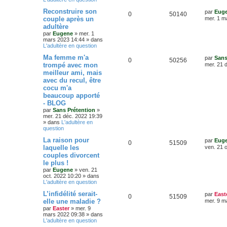
s
r
o
s
m
D
Reconstruire son
par
Eug
e
R
V
0
50140
e
couple après un
mer. 1 m
s
n
r
s
adultère
é
u
n
a
s
par
Eugene
»
mer. 1
i
g
mars 2023 14:44
» dans
p
e
e
e
L'adultère en question
e
r
o
s
m
D
Ma femme m'a
par
Sans
e
s
R
V
0
50256
e
trompé avec mon
mer. 21 
s
n
r
s
meilleur ami, mais
é
u
n
a
s
avec du recul, être
i
g
p
e
e
cocu m'a
e
e
r
beaucoup apporté
o
s
m
- BLOG
e
s
par
Sans Prétention
»
s
n
mer. 21 déc. 2022 19:39
s
» dans
L'adultère en
a
s
question
g
e
e
D
La raison pour
par
Eug
R
V
0
51509
e
laquelle les
ven. 21 
r
s
couples divorcent
é
u
n
le plus !
i
p
e
e
par
Eugene
»
ven. 21
r
oct. 2022 10:20
» dans
o
s
m
L'adultère en question
e
D
L’infidélité serait-
s
par
East
n
R
V
0
51509
e
s
elle une maladie ?
mer. 9 m
r
a
s
par
Easter
»
mer. 9
é
u
n
g
mars 2022 09:38
» dans
i
e
L'adultère en question
e
p
e
e