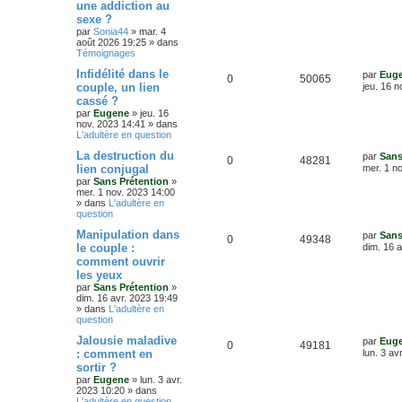
une addiction au
é
u
v
n
sexe ?
a
i
p
e
n
e
par
Sonia44
»
mar. 4
c
r
août 2026 19:25
» dans
é
o
s
m
Témoignages
e
e
D
Infidélité dans le
s
par
Eug
n
R
V
0
50065
e
s
couple, un lien
jeu. 16 n
r
a
s
cassé ?
é
u
n
g
par
Eugene
»
jeu. 16
i
e
e
nov. 2023 14:41
» dans
p
e
e
L'adultère en question
r
s
o
s
m
D
La destruction du
par
Sans
e
R
V
0
48281
e
lien conjugal
mer. 1 n
s
n
r
s
par
Sans Prétention
»
é
u
n
a
mer. 1 nov. 2023 14:00
s
i
g
» dans
L'adultère en
p
e
e
e
question
e
r
o
s
m
D
Manipulation dans
par
Sans
R
V
0
49348
e
s
e
le couple :
dim. 16 
s
n
r
comment ouvrir
é
u
s
n
a
les yeux
s
i
g
p
e
e
par
Sans Prétention
»
e
r
dim. 16 avr. 2023 19:49
e
o
s
m
» dans
L'adultère en
e
question
s
s
n
D
Jalousie maladive
s
par
Eug
R
V
0
49181
e
a
: comment en
lun. 3 av
s
r
g
sortir ?
é
u
n
e
e
par
Eugene
»
lun. 3 avr.
i
2023 10:20
» dans
p
e
e
L'adultère en question