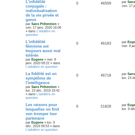
D
L’infidélité
par
Sans
e
R
V
0
46509
e
conjugale :
ven. 17 
s
n
r
s
individualisation
é
u
n
a
s
de la vie privée et
i
g
p
e
e
genre
e
e
r
par
Sans Prétention
»
o
s
m
ven. 17 janv. 2020 16:06
e
s
» dans
L'adultère en
s
n
question
s
a
D
L'infidélité
s
par
Eug
R
V
0
46183
g
e
féminine est
mer. 8 ja
e
r
e
toujours aussi mal
é
u
n
tolérée
i
s
p
e
e
par
Eugene
»
mer. 8
r
janv. 2020 09:22
» dans
o
s
m
L'adultère en question
e
D
La fidélité est un
s
par
Sans
n
R
V
0
46718
e
s
symptôme de
lun. 23 
r
a
s
l'intelligence
é
u
n
g
par
Sans Prétention
»
i
e
e
lun. 23 déc. 2019 19:42
p
e
e
» dans
L'adultère en
r
question
s
o
s
m
e
D
Les raisons pour
par
Eug
s
R
V
0
n
51828
e
lesquelles on finit
lun. 9 dé
s
r
a
son tromper leur
é
u
s
n
g
partenaire
i
e
p
e
e
e
par
Eugene
»
lun. 9
r
déc. 2019 09:53
» dans
o
s
m
L'adultère en question
s
e