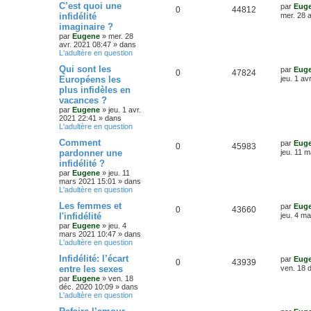
o
s
m
D
C’est quoi une
par
Eug
R
V
0
44812
e
s
e
infidélité
mer. 28 
s
n
r
imaginaire ?
é
u
s
n
a
par
Eugene
»
mer. 28
s
i
g
avr. 2021 08:47
» dans
p
e
e
e
L'adultère en question
r
e
o
s
m
D
Qui sont les
par
Eug
e
R
V
0
47824
s
e
Européens les
jeu. 1 av
s
n
r
s
plus infidèles en
é
u
n
a
s
vacances ?
i
g
p
e
e
par
Eugene
»
jeu. 1 avr.
e
e
r
2021 22:41
» dans
o
s
m
L'adultère en question
e
s
D
Comment
s
par
Eug
n
R
V
0
45983
e
s
pardonner une
jeu. 11 
r
a
s
infidélité ?
é
u
n
g
par
Eugene
»
jeu. 11
i
e
e
mars 2021 15:01
» dans
p
e
e
L'adultère en question
r
s
o
s
m
D
Les femmes et
par
Eug
e
R
V
0
43660
e
l'infidélité
jeu. 4 m
s
n
r
s
par
Eugene
»
jeu. 4
é
u
n
a
mars 2021 10:47
» dans
s
i
g
L'adultère en question
p
e
e
e
e
r
D
Infidélité: l’écart
par
Eug
R
V
0
43939
o
s
m
e
entre les sexes
ven. 18 
e
s
r
par
Eugene
»
ven. 18
é
u
s
n
n
déc. 2020 10:09
» dans
s
i
L'adultère en question
a
p
e
s
e
g
r
D