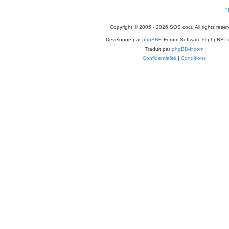
s
Copyright © 2005 - 2026 SOS cocu All rights reser
Développé par
phpBB
® Forum Software © phpBB L
Traduit par
phpBB-fr.com
Confidentialité
|
Conditions