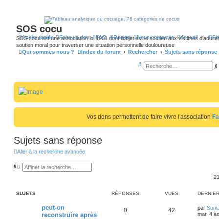
SOS cocu
Accès rapide
Faire un don
FAQ
Règles
Nous contacter
Accueil
S’
SOS cocu est une association loi 1901 dont l'objet est le soutien aux victimes d'adultèr
soutien moral pour traverser une situation personnelle douloureuse
Qui sommes nous ?
Index du forum
Rechercher
Sujets sans réponse
R
e
c
h
e
Vos dons permettent de faire vivre l'association
Fa
r
r
c
Sujets sans réponse
h
Aller à la recherche avancée
e
R
R
r
r
e
e
21
c
c
h
h
e
e
SUJETS
RÉPONSES
VUES
DERNIE
r
r
c
c
h
h
D
peut-on
par
Soni
R
V
0
42
e
e
e
reconstruire après
mar. 4 a
r
a
r