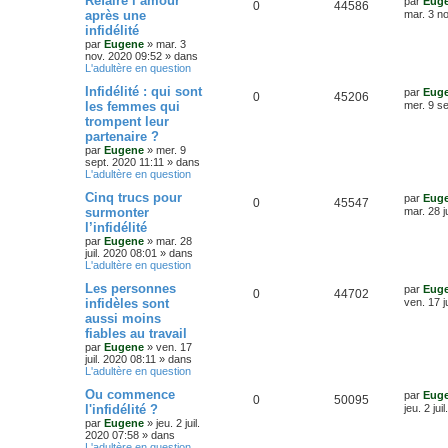
Refaire l’amour
par
Eug
e
R
V
0
44586
o
s
m
e
e
après une
mar. 3 n
e
r
infidélité
é
u
s
n
s
n
s
par
Eugene
»
mar. 3
i
a
nov. 2020 09:52
» dans
p
e
s
e
g
L'adultère en question
r
e
o
s
m
e
D
Infidélité : qui sont
par
Eug
e
R
V
0
45206
e
les femmes qui
mer. 9 se
s
n
s
r
s
trompent leur
é
u
n
a
s
partenaire ?
i
g
p
e
e
par
Eugene
»
mer. 9
e
e
r
sept. 2020 11:11
» dans
o
s
m
L'adultère en question
e
s
D
Cinq trucs pour
s
par
Eug
n
R
V
0
45547
e
s
surmonter
mar. 28 j
r
a
s
l’infidélité
é
u
n
g
par
Eugene
»
mar. 28
i
e
e
juil. 2020 08:01
» dans
p
e
e
L'adultère en question
r
s
o
s
m
D
Les personnes
par
Eug
e
R
V
0
44702
e
infidèles sont
ven. 17 j
s
n
r
s
aussi moins
é
u
n
a
s
fiables au travail
i
g
p
e
e
par
Eugene
»
ven. 17
e
e
r
juil. 2020 08:11
» dans
o
s
m
L'adultère en question
e
s
D
Ou commence
s
par
Eug
n
R
V
0
50095
e
s
l'infidélité ?
jeu. 2 jui
r
a
s
par
Eugene
»
jeu. 2 juil.
é
u
n
g
2020 07:58
» dans
i
e
L'adultère en question