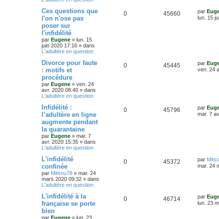
e
p
e
e
r
D
Ces questions que
par
Eug
s
R
V
0
45660
o
s
m
e
l'on n'ose pas
lun. 15 j
e
r
poser sur
é
u
s
n
n
s
l'infidélité
i
a
p
e
s
e
par
Eugene
»
lun. 15
g
r
juin 2020 17:16
» dans
e
o
s
m
L'adultère en question
e
e
D
Divorce pour faute
s
par
Eug
n
s
R
V
0
45445
e
s
: motifs et
ven. 24 
r
a
s
procédure
é
u
n
g
par
Eugene
»
ven. 24
i
e
e
avr. 2020 08:40
» dans
p
e
e
L'adultère en question
r
s
o
s
m
D
Infidélité :
par
Eug
e
R
V
0
45796
e
l’adultère en ligne
mar. 7 a
s
n
r
s
augmente pendant
é
u
n
a
s
la quarantaine
i
g
p
e
e
par
Eugene
»
mar. 7
e
e
r
avr. 2020 15:35
» dans
o
s
m
L'adultère en question
e
s
D
L'infidélité
s
par
Mits
n
R
V
0
45372
e
s
confinée
mar. 24 
r
a
s
par
Mitsou78
»
mar. 24
é
u
n
g
mars 2020 09:32
» dans
i
e
L'adultère en question
e
p
e
e
r
D
L'infidélité à la
par
Eug
s
R
V
0
46714
o
s
m
e
française se porte
lun. 23 
e
r
bien
é
u
s
n
n
s
par
Eugene
»
lun. 23
i