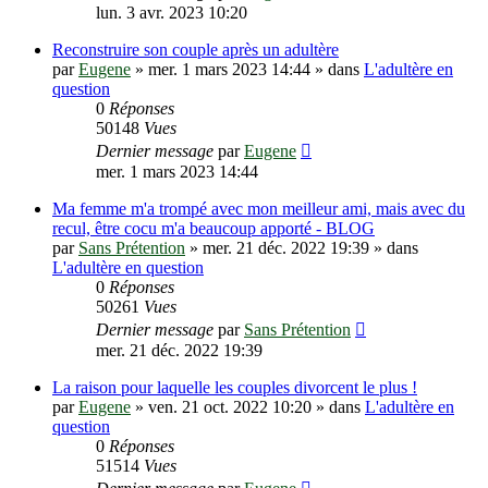
lun. 3 avr. 2023 10:20
Reconstruire son couple après un adultère
par
Eugene
»
mer. 1 mars 2023 14:44
» dans
L'adultère en
question
0
Réponses
50148
Vues
Dernier message
par
Eugene
mer. 1 mars 2023 14:44
Ma femme m'a trompé avec mon meilleur ami, mais avec du
recul, être cocu m'a beaucoup apporté - BLOG
par
Sans Prétention
»
mer. 21 déc. 2022 19:39
» dans
L'adultère en question
0
Réponses
50261
Vues
Dernier message
par
Sans Prétention
mer. 21 déc. 2022 19:39
La raison pour laquelle les couples divorcent le plus !
par
Eugene
»
ven. 21 oct. 2022 10:20
» dans
L'adultère en
question
0
Réponses
51514
Vues