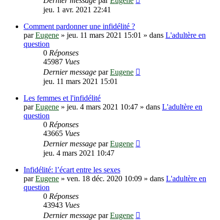
Dernier message
par
Eugene
jeu. 1 avr. 2021 22:41
Comment pardonner une infidélité ?
par
Eugene
»
jeu. 11 mars 2021 15:01
» dans
L'adultère en
question
0
Réponses
45987
Vues
Dernier message
par
Eugene
jeu. 11 mars 2021 15:01
Les femmes et l'infidélité
par
Eugene
»
jeu. 4 mars 2021 10:47
» dans
L'adultère en
question
0
Réponses
43665
Vues
Dernier message
par
Eugene
jeu. 4 mars 2021 10:47
Infidélité: l’écart entre les sexes
par
Eugene
»
ven. 18 déc. 2020 10:09
» dans
L'adultère en
question
0
Réponses
43943
Vues
Dernier message
par
Eugene