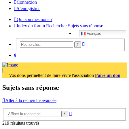
Connexion
S’enregistrer
Qui sommes nous ?
Index du forum
Rechercher
Sujets sans réponse
Français
Recherche
Rechercher
avancée
Rechercher
Vos dons permettent de faire vivre l'association
Faire un don
Sujets sans réponse
Aller à la recherche avancée
Recherche
Rechercher
avancée
219 résultats trouvés