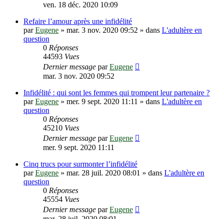
ven. 18 déc. 2020 10:09
Refaire l’amour après une infidélité
par
Eugene
»
mar. 3 nov. 2020 09:52
» dans
L'adultère en
question
0
Réponses
44593
Vues
Dernier message
par
Eugene
mar. 3 nov. 2020 09:52
Infidélité : qui sont les femmes qui trompent leur partenaire ?
par
Eugene
»
mer. 9 sept. 2020 11:11
» dans
L'adultère en
question
0
Réponses
45210
Vues
Dernier message
par
Eugene
mer. 9 sept. 2020 11:11
Cinq trucs pour surmonter l’infidélité
par
Eugene
»
mar. 28 juil. 2020 08:01
» dans
L'adultère en
question
0
Réponses
45554
Vues
Dernier message
par
Eugene
mar. 28 juil. 2020 08:01