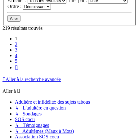
Afficher :
Trier par :
Ordre :
219 résultats trouvés
1
2
3
4
5
Suivante
Aller à la recherche avancée
Aller à
Adultère et infidélité: des sujets tabous
↳ L'adultère en question
↳ Sondages
SOS cocu
↳ Témoignages
↳ Adultèmes (Maux à Mots)
Association SOS cocu