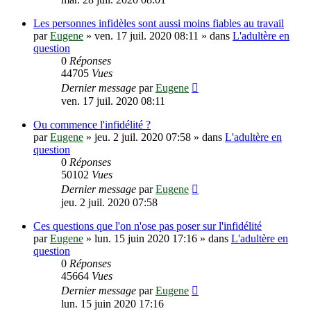
Les personnes infidèles sont aussi moins fiables au travail
par
Eugene
»
ven. 17 juil. 2020 08:11
» dans
L'adultère en
question
0
Réponses
44705
Vues
Dernier message
par
Eugene
ven. 17 juil. 2020 08:11
Ou commence l'infidélité ?
par
Eugene
»
jeu. 2 juil. 2020 07:58
» dans
L'adultère en
question
0
Réponses
50102
Vues
Dernier message
par
Eugene
jeu. 2 juil. 2020 07:58
Ces questions que l'on n'ose pas poser sur l'infidélité
par
Eugene
»
lun. 15 juin 2020 17:16
» dans
L'adultère en
question
0
Réponses
45664
Vues
Dernier message
par
Eugene
lun. 15 juin 2020 17:16