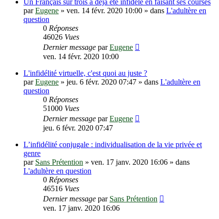
Un Français sur trois a déjà été infidèle en faisant ses courses
par
Eugene
»
ven. 14 févr. 2020 10:00
» dans
L'adultère en
question
0
Réponses
46026
Vues
Dernier message
par
Eugene
ven. 14 févr. 2020 10:00
L'infidélité virtuelle, c'est quoi au juste ?
par
Eugene
»
jeu. 6 févr. 2020 07:47
» dans
L'adultère en
question
0
Réponses
51000
Vues
Dernier message
par
Eugene
jeu. 6 févr. 2020 07:47
L’infidélité conjugale : individualisation de la vie privée et
genre
par
Sans Prétention
»
ven. 17 janv. 2020 16:06
» dans
L'adultère en question
0
Réponses
46516
Vues
Dernier message
par
Sans Prétention
ven. 17 janv. 2020 16:06