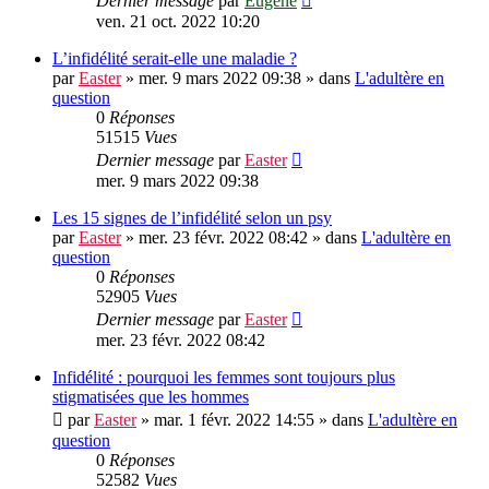
Dernier message
par
Eugene
ven. 21 oct. 2022 10:20
L’infidélité serait-elle une maladie ?
par
Easter
»
mer. 9 mars 2022 09:38
» dans
L'adultère en
question
0
Réponses
51515
Vues
Dernier message
par
Easter
mer. 9 mars 2022 09:38
Les 15 signes de l’infidélité selon un psy
par
Easter
»
mer. 23 févr. 2022 08:42
» dans
L'adultère en
question
0
Réponses
52905
Vues
Dernier message
par
Easter
mer. 23 févr. 2022 08:42
Infidélité : pourquoi les femmes sont toujours plus
stigmatisées que les hommes
par
Easter
»
mar. 1 févr. 2022 14:55
» dans
L'adultère en
question
0
Réponses
52582
Vues