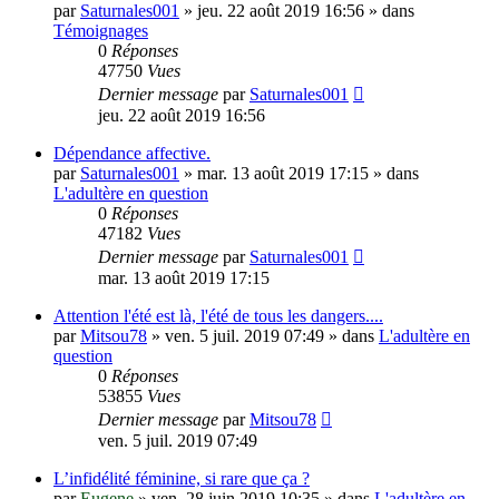
par
Saturnales001
»
jeu. 22 août 2019 16:56
» dans
Témoignages
0
Réponses
47750
Vues
Dernier message
par
Saturnales001
jeu. 22 août 2019 16:56
Dépendance affective.
par
Saturnales001
»
mar. 13 août 2019 17:15
» dans
L'adultère en question
0
Réponses
47182
Vues
Dernier message
par
Saturnales001
mar. 13 août 2019 17:15
Attention l'été est là, l'été de tous les dangers....
par
Mitsou78
»
ven. 5 juil. 2019 07:49
» dans
L'adultère en
question
0
Réponses
53855
Vues
Dernier message
par
Mitsou78
ven. 5 juil. 2019 07:49
L’infidélité féminine, si rare que ça ?
par
Eugene
»
ven. 28 juin 2019 10:35
» dans
L'adultère en