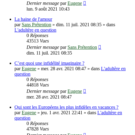
Dernier message
par
Eugene
lun. 9 août 2021 10:43
La haine de l'amour
par
Sans Prétention
»
dim. 11 juil. 2021 08:35
» dans
L'adultère en question
0
Réponses
43513
Vues
Dernier message
par
Sans Prétention
dim. 11 juil. 2021 08:35
C’est quoi une infidélité imaginaire ?
par
Eugene
»
mer. 28 avr. 2021 08:47
» dans
L'adultère en
question
0
Réponses
44818
Vues
Dernier message
par
Eugene
mer. 28 avr. 2021 08:47
Qui sont les Européens les plus infidèles en vacances ?
par
Eugene
»
jeu. 1 avr. 2021 22:41
» dans
L'adultère en
question
0
Réponses
47828
Vues