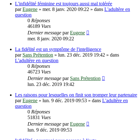
L'infidélité féminine est toujours aussi mal tolérée
par
Eugene
»
mer. 8 janv. 2020 09:22
» dans
L'adultère en
question
0
Réponses
46189
Vues
Dernier message
par
Eugene
mer. 8 janv. 2020 09:22
La fidélité est un symptôme de l'intelligence
par
Sans Prétention
»
lun. 23 déc. 2019 19:42
» dans
L'adultère en question
0
Réponses
46723
Vues
Dernier message
par
Sans Prétention
lun. 23 déc. 2019 19:42
Les raisons pour lesquelles on finit son tromper leur partenaire
par
Eugene
»
lun. 9 déc. 2019 09:53
» dans
L'adultère en
question
0
Réponses
51831
Vues
Dernier message
par
Eugene
lun. 9 déc. 2019 09:53