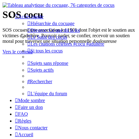
SOS cocu
Accès rapide
Hiérarchie du cocuage
SOS cocu est une association loi 1901 dont l'objet est le soutien aux
Divorce: Ce que dit la loi
victimes d'adultère. Pouvoir parler, se confier, recevoir un soutien
Le Saint des cocus
moral pour traverser une situation personnelle douloureuse
Les citations célèbres #cocu #adultère
Si tous les cocus
Vers le contenu
Sujets sans réponse
Sujets actifs
Rechercher
L’équipe du forum
Mode sombre
Faire un don
FAQ
Règles
Nous contacter
Accueil