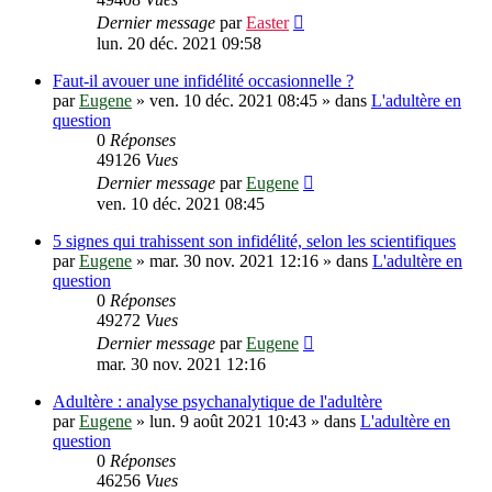
Dernier message
par
Easter
lun. 20 déc. 2021 09:58
Faut-il avouer une infidélité occasionnelle ?
par
Eugene
»
ven. 10 déc. 2021 08:45
» dans
L'adultère en
question
0
Réponses
49126
Vues
Dernier message
par
Eugene
ven. 10 déc. 2021 08:45
5 signes qui trahissent son infidélité, selon les scientifiques
par
Eugene
»
mar. 30 nov. 2021 12:16
» dans
L'adultère en
question
0
Réponses
49272
Vues
Dernier message
par
Eugene
mar. 30 nov. 2021 12:16
Adultère : analyse psychanalytique de l'adultère
par
Eugene
»
lun. 9 août 2021 10:43
» dans
L'adultère en
question
0
Réponses
46256
Vues