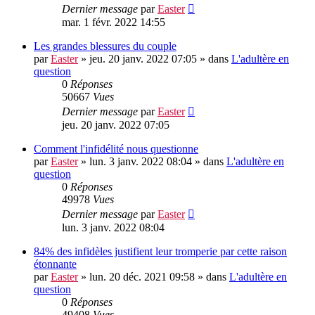
Dernier message
par
Easter
mar. 1 févr. 2022 14:55
Les grandes blessures du couple
par
Easter
»
jeu. 20 janv. 2022 07:05
» dans
L'adultère en
question
0
Réponses
50667
Vues
Dernier message
par
Easter
jeu. 20 janv. 2022 07:05
Comment l'infidélité nous questionne
par
Easter
»
lun. 3 janv. 2022 08:04
» dans
L'adultère en
question
0
Réponses
49978
Vues
Dernier message
par
Easter
lun. 3 janv. 2022 08:04
84% des infidèles justifient leur tromperie par cette raison
étonnante
par
Easter
»
lun. 20 déc. 2021 09:58
» dans
L'adultère en
question
0
Réponses
49408
Vues