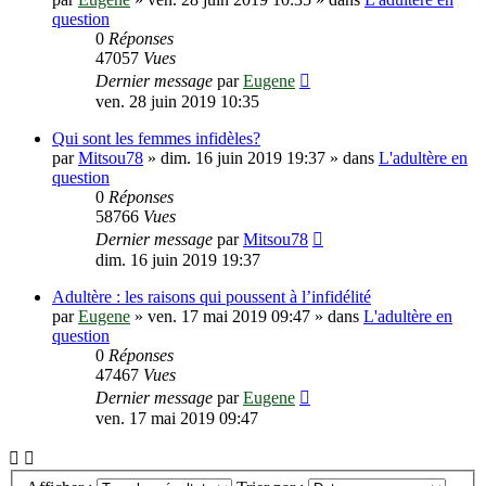
question
0
Réponses
47057
Vues
Dernier message
par
Eugene
ven. 28 juin 2019 10:35
Qui sont les femmes infidèles?
par
Mitsou78
»
dim. 16 juin 2019 19:37
» dans
L'adultère en
question
0
Réponses
58766
Vues
Dernier message
par
Mitsou78
dim. 16 juin 2019 19:37
Adultère : les raisons qui poussent à l’infidélité
par
Eugene
»
ven. 17 mai 2019 09:47
» dans
L'adultère en
question
0
Réponses
47467
Vues
Dernier message
par
Eugene
ven. 17 mai 2019 09:47