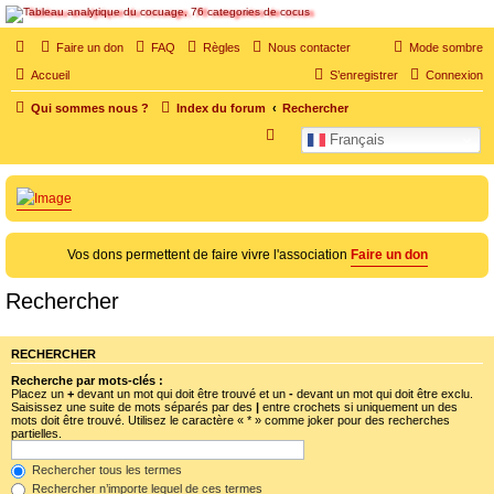
SOS cocu
Faire un don
FAQ
Règles
Nous contacter
Mode sombre
SOS cocu est une association loi 1901 dont l'objet est le soutien aux victimes d'adultère.
Accueil
S’enregistrer
Connexion
Pouvoir parler, se confier, recevoir un soutien moral pour traverser une situation
personnelle douloureuse
Qui sommes nous ?
Index du forum
Rechercher
R
Français
e
c
h
e
Vos dons permettent de faire vivre l'association
Faire un don
r
c
Rechercher
h
e
RECHERCHER
r
Recherche par mots-clés :
Placez un
+
devant un mot qui doit être trouvé et un
-
devant un mot qui doit être exclu.
Saisissez une suite de mots séparés par des
|
entre crochets si uniquement un des
mots doit être trouvé. Utilisez le caractère « * » comme joker pour des recherches
partielles.
Rechercher tous les termes
Rechercher n’importe lequel de ces termes