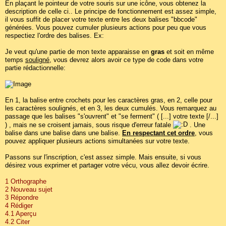
En plaçant le pointeur de votre souris sur une icône, vous obtenez la
description de celle ci.. Le principe de fonctionnement est assez simple,
il vous suffit de placer votre texte entre les deux balises "bbcode"
générées. Vous pouvez cumuler plusieurs actions pour peu que vous
respectiez l'ordre des balises. Ex:
Je veut qu'une partie de mon texte apparaisse en
gras
et soit en même
temps
souligné
, vous devrez alors avoir ce type de code dans votre
partie rédactionnelle:
En 1, la balise entre crochets pour les caractères gras, en 2, celle pour
les caractères soulignés, et en 3, les deux cumulés. Vous remarquez au
passage que les balises "s'ouvrent" et "se ferment" ( [...] votre texte [/...]
) , mais ne se croisent jamais, sous risque d'erreur fatale
. Une
balise dans une balise dans une balise.
En respectant cet ordre
, vous
pouvez appliquer plusieurs actions simultanées sur votre texte.
Passons sur l'inscription, c'est assez simple. Mais ensuite, si vous
désirez vous exprimer et partager votre vécu, vous allez devoir écrire.
1 Orthographe
2 Nouveau sujet
3 Répondre
4 Rédiger
4.1 Aperçu
4.2 Citer