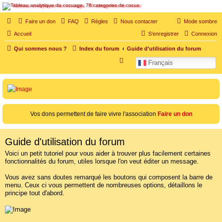
SOS cocu
Faire un don
FAQ
Règles
Nous contacter
Mode sombre
SOS cocu est une association loi 1901 dont l'objet est le soutien aux victimes d'adultère.
Accueil
S’enregistrer
Connexion
Pouvoir parler, se confier, recevoir un soutien moral pour traverser une situation
personnelle douloureuse
Qui sommes nous ?
Index du forum
Guide d'utilisation du forum
Vers le contenu
R
Français
e
c
h
e
Vos dons permettent de faire vivre l'association
Faire un don
r
c
Guide d'utilisation du forum
h
Voici un petit tutoriel pour vous aider à trouver plus facilement certaines
e
fonctionnalités du forum, utiles lorsque l'on veut éditer un message.
r
Vous avez sans doutes remarqué les boutons qui composent la barre de
menu. Ceux ci vous permettent de nombreuses options, détaillons le
principe tout d'abord.