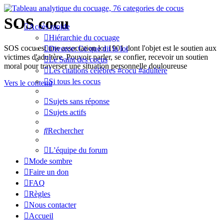
SOS cocu
Accès rapide
Hiérarchie du cocuage
SOS cocu est une association loi 1901 dont l'objet est le soutien aux
Divorce: Ce que dit la loi
victimes d'adultère. Pouvoir parler, se confier, recevoir un soutien
Le Saint des cocus
moral pour traverser une situation personnelle douloureuse
Les citations célèbres #cocu #adultère
Si tous les cocus
Vers le contenu
Sujets sans réponse
Sujets actifs
Rechercher
L’équipe du forum
Mode sombre
Faire un don
FAQ
Règles
Nous contacter
Accueil