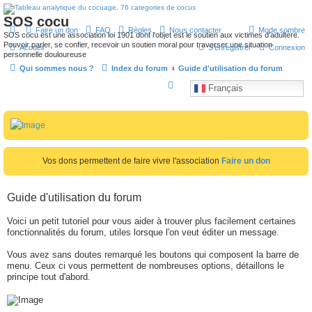
SOS cocu
Faire un don
FAQ
Règles
Nous contacter
Mode sombre
SOS cocu est une association loi 1901 dont l'objet est le soutien aux victimes d'adultère.
Pouvoir parler, se confier, recevoir un soutien moral pour traverser une situation
Accueil
S’enregistrer
Connexion
personnelle douloureuse
Qui sommes nous ?
Index du forum
Guide d'utilisation du forum
R
Français
e
c
h
e
Vos dons permettent de faire vivre l'association
Faire un don
r
c
Guide d'utilisation du forum
h
e
Voici un petit tutoriel pour vous aider à trouver plus facilement certaines
fonctionnalités du forum, utiles lorsque l'on veut éditer un message.
r
Vous avez sans doutes remarqué les boutons qui composent la barre de
menu. Ceux ci vous permettent de nombreuses options, détaillons le
principe tout d'abord.