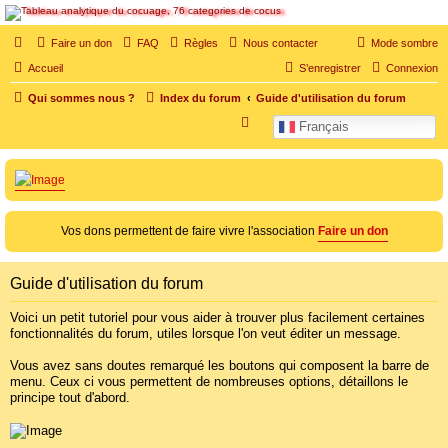
SOS cocu
Faire un don
FAQ
Règles
Nous contacter
Mode sombre
SOS cocu est une association loi 1901 dont l'objet est le soutien aux victimes d'adultère.
Accueil
S’enregistrer
Connexion
Pouvoir parler, se confier, recevoir un soutien moral pour traverser une situation
personnelle douloureuse
Qui sommes nous ?
Index du forum
Guide d'utilisation du forum
R
Français
e
c
h
e
Vos dons permettent de faire vivre l'association
Faire un don
r
c
Guide d'utilisation du forum
h
e
Voici un petit tutoriel pour vous aider à trouver plus facilement certaines
fonctionnalités du forum, utiles lorsque l'on veut éditer un message.
r
Vous avez sans doutes remarqué les boutons qui composent la barre de
menu. Ceux ci vous permettent de nombreuses options, détaillons le
principe tout d'abord.