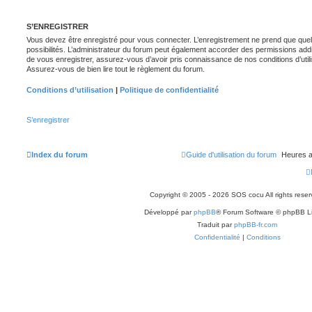
S’ENREGISTRER
Vous devez être enregistré pour vous connecter. L’enregistrement ne prend que q
possibilités. L’administrateur du forum peut également accorder des permissions ad
de vous enregistrer, assurez-vous d’avoir pris connaissance de nos conditions d’utilisa
Assurez-vous de bien lire tout le règlement du forum.
Conditions d’utilisation
|
Politique de confidentialité
S’enregistrer
Index du forum
Guide d'utilisation du forum
Heures a
Copyright © 2005 - 2026 SOS cocu All rights reser
Développé par
phpBB
® Forum Software © phpBB L
Traduit par
phpBB-fr.com
Confidentialité
|
Conditions