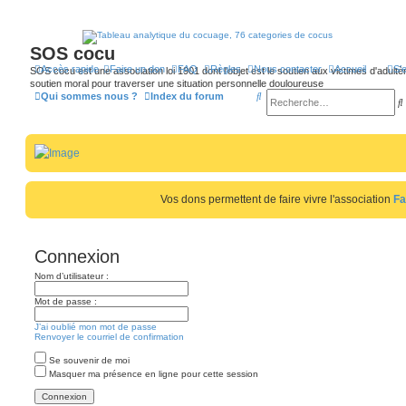
SOS cocu
Accès rapide
Faire un don
FAQ
Règles
Nous contacter
Accueil
S’
SOS cocu est une association loi 1901 dont l'objet est le soutien aux victimes d'adultèr
soutien moral pour traverser une situation personnelle douloureuse
R
Qui sommes nous ?
Index du forum
e
c
h
e
Vos dons permettent de faire vivre l'association
Fa
r
r
c
h
Connexion
e
Nom d’utilisateur :
r
r
Mot de passe :
J’ai oublié mon mot de passe
Renvoyer le courriel de confirmation
Se souvenir de moi
Masquer ma présence en ligne pour cette session