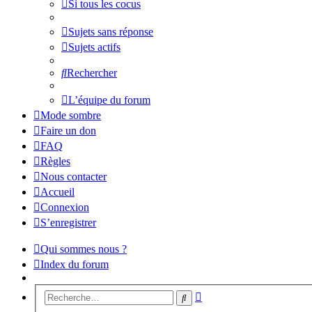
Si tous les cocus
Sujets sans réponse
Sujets actifs
Rechercher
L’équipe du forum
Mode sombre
Faire un don
FAQ
Règles
Nous contacter
Accueil
Connexion
S’enregistrer
Qui sommes nous ?
Index du forum
Recherche
Rechercher
avancée