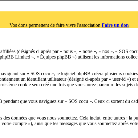
Vos dons permettent de faire vivre l'association
Faire un don
affiliées (désignés ci-après par « nous », « notre », « nos », « SOS co
hpBB Limited », « Équipes phpBB ») utilisent les informations collectées
viguant sur « SOS cocu », le logiciel phpBB créera plusieurs cookies. L
tiennent un identifiant utilisateur (désigné ci-après par « user-id ») et
roisième cookie sera créé une fois que vous aurez parcouru les sujets de
 pendant que vous naviguez sur « SOS cocu ». Ceux-ci sortent du cadre 
is des données que vous nous soumettez. Cela inclut, entre autres : la pu
 « votre compte »), ainsi que les messages que vous soumettez après vot