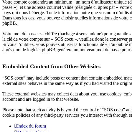
Votre compte contiendra au minimum : un nom d’utilisateur unique (dés
passe »), et une adresse courriel valide (désignée ci-après par « votre
pays qui nous héberge. Toute information autre que vos nom d’utilisate
Dans tous les cas, vous pouvez choisir quelles informations de votre 
phpBB.
Votre mot de passe est chiffré (hachage à sens unique) pour garantir s
la clé de votre compte sur « SOS cocu », veuillez donc le conserver p
Si vous l’oubliez, vous pouvez utiliser la fonctionnalité « J’ai oubli
après quoi le logiciel phpBB générera un nouveau mot de passe pour q
Embedded Content from Other Websites
“SOS cocu” may include posts or content that contain embedded materi
external sites behaves in the same way as if you had visited the origina
These external websites may collect data about you, use cookies, embe
account and are logged in to that website.
Please note that such activity is beyond the control of “SOS cocu” an
cookie policies of any third-party services you interact with through
Index du forum