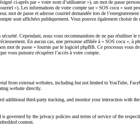
igné ci-après par « votre nom d’utilisateur »), un mot de passe personn
 courriel »). Les informations de votre compte sur « SOS cocu » sont prot
ur, mot de passe et adresse courriel demandée lors de l’enregistrement p
compte sont affichées publiquement. Vous pouvez également choisir de r
a sécurité. Cependant, nous vous recommandons de ne pas réutiliser le m
récieusement. En aucun cas, une personne affiliée à « SOS cocu », à ph
é mon mot de passe » fournie par le logiciel phpBB. Ce processus vous de
ue vous puissiez récupérer l’accès à votre compte.
al from external websites, including but not limited to YouTube, Face
ting website directly.
d additional third-party tracking, and monitor your interaction with th
d is governed by the privacy policies and terms of service of the respe
 embedded content.