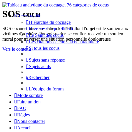
SOS cocu
Accès rapide
Hiérarchie du cocuage
SOS cocu est une association loi 1901 dont l'objet est le soutien aux
Divorce: Ce que dit la loi
victimes d'adultère. Pouvoir parler, se confier, recevoir un soutien
Le Saint des cocus
moral pour traverser une situation personnelle douloureuse
Les citations célèbres #cocu #adultère
Si tous les cocus
Vers le contenu
Sujets sans réponse
Sujets actifs
Rechercher
L’équipe du forum
Mode sombre
Faire un don
FAQ
Règles
Nous contacter
Accueil