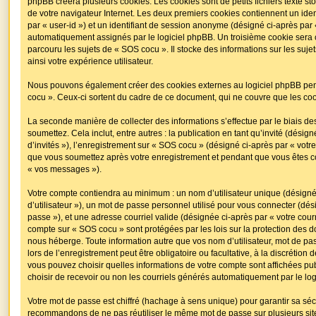
phpBB créera plusieurs cookies. Les cookies sont de petits fichiers texte st
de votre navigateur Internet. Les deux premiers cookies contiennent un ident
par « user-id ») et un identifiant de session anonyme (désigné ci-après par 
automatiquement assignés par le logiciel phpBB. Un troisième cookie sera 
parcouru les sujets de « SOS cocu ». Il stocke des informations sur les suje
ainsi votre expérience utilisateur.
Nous pouvons également créer des cookies externes au logiciel phpBB pe
cocu ». Ceux-ci sortent du cadre de ce document, qui ne couvre que les coo
La seconde manière de collecter des informations s’effectue par le biais 
soumettez. Cela inclut, entre autres : la publication en tant qu’invité (dési
d’invités »), l’enregistrement sur « SOS cocu » (désigné ci-après par « vot
que vous soumettez après votre enregistrement et pendant que vous êtes c
« vos messages »).
Votre compte contiendra au minimum : un nom d’utilisateur unique (désigné
d’utilisateur »), un mot de passe personnel utilisé pour vous connecter (dés
passe »), et une adresse courriel valide (désignée ci-après par « votre courr
compte sur « SOS cocu » sont protégées par les lois sur la protection des 
nous héberge. Toute information autre que vos nom d’utilisateur, mot de p
lors de l’enregistrement peut être obligatoire ou facultative, à la discrétion
vous pouvez choisir quelles informations de votre compte sont affichées 
choisir de recevoir ou non les courriels générés automatiquement par le lo
Votre mot de passe est chiffré (hachage à sens unique) pour garantir sa sé
recommandons de ne pas réutiliser le même mot de passe sur plusieurs sites