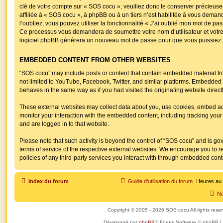
clé de votre compte sur « SOS cocu », veuillez donc le conserver précieu
affiliée à « SOS cocu », à phpBB ou à un tiers n’est habilitée à vous deman
l’oubliez, vous pouvez utiliser la fonctionnalité « J’ai oublié mon mot de pas
Ce processus vous demandera de soumettre votre nom d’utilisateur et votre 
logiciel phpBB générera un nouveau mot de passe pour que vous puissiez r
EMBEDDED CONTENT FROM OTHER WEBSITES
“SOS cocu” may include posts or content that contain embedded material fro
not limited to YouTube, Facebook, Twitter, and similar platforms. Embedded 
behaves in the same way as if you had visited the originating website directl
These external websites may collect data about you, use cookies, embed addi
monitor your interaction with the embedded content, including tracking your
and are logged in to that website.
Please note that such activity is beyond the control of “SOS cocu” and is go
terms of service of the respective external websites. We encourage you to r
policies of any third-party services you interact with through embedded cont
Index du forum
Guide d'utilisation du forum
Heures au
No
Copyright © 2005 - 2026 SOS cocu All rights rese
Développé par
phpBB
® Forum Software © phpBB L