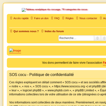
SOS cocu
Accès rapide
Faire un don
FAQ
Règles
Nous contacter
Ac
SOS cocu est une association loi 1901 dont l'objet est le soutien aux victimes d'adultèr
soutien moral pour traverser une situation personnelle douloureuse
Qui sommes nous ?
Index du forum
Rech
Vos dons permettent de faire vivre l'association
Fa
SOS cocu - Politique de confidentialité
Ces règles expliquent en détail comment « SOS cocu » et ses sociétés affili
« notre », « nos », « SOS cocu », « https://www.soscocu.org ») et phpBB (dés
« leur », « logiciel phpBB », « www.phpbb.com », « phpBB Limited », « Équi
informations collectées lors de votre utilisation de ce site (désignées ci-apr
Vos informations sont collectées de deux manières. Premièrement, en navigu