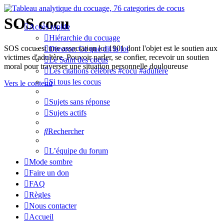
SOS cocu
Accès rapide
Hiérarchie du cocuage
SOS cocu est une association loi 1901 dont l'objet est le soutien aux
Divorce: Ce que dit la loi
victimes d'adultère. Pouvoir parler, se confier, recevoir un soutien
Le Saint des cocus
moral pour traverser une situation personnelle douloureuse
Les citations célèbres #cocu #adultère
Si tous les cocus
Vers le contenu
Sujets sans réponse
Sujets actifs
Rechercher
L’équipe du forum
Mode sombre
Faire un don
FAQ
Règles
Nous contacter
Accueil