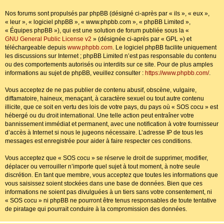
Nos forums sont propulsés par phpBB (désigné ci-après par « ils », « eux »,
« leur », « logiciel phpBB », « www.phpbb.com », « phpBB Limited »,
« Équipes phpBB »), qui est une solution de forum publiée sous la «
GNU General Public License v2
» (désignée ci-après par « GPL ») et
téléchargeable depuis
www.phpbb.com
. Le logiciel phpBB facilite uniquement
les discussions sur Internet ; phpBB Limited n’est pas responsable du contenu
ou des comportements autorisés ou interdits sur ce site. Pour de plus amples
informations au sujet de phpBB, veuillez consulter :
https://www.phpbb.com/
.
Vous acceptez de ne pas publier de contenu abusif, obscène, vulgaire,
diffamatoire, haineux, menaçant, à caractère sexuel ou tout autre contenu
illicite, que ce soit en vertu des lois de votre pays, du pays où « SOS cocu » est
hébergé ou du droit international. Une telle action peut entraîner votre
bannissement immédiat et permanent, avec une notification à votre fournisseur
d’accès à Internet si nous le jugeons nécessaire. L’adresse IP de tous les
messages est enregistrée pour aider à faire respecter ces conditions.
Vous acceptez que « SOS cocu » se réserve le droit de supprimer, modifier,
déplacer ou verrouiller n’importe quel sujet à tout moment, à notre seule
discrétion. En tant que membre, vous acceptez que toutes les informations que
vous saisissez soient stockées dans une base de données. Bien que ces
informations ne soient pas divulguées à un tiers sans votre consentement, ni
« SOS cocu » ni phpBB ne pourront être tenus responsables de toute tentative
de piratage qui pourrait conduire à la compromission des données.