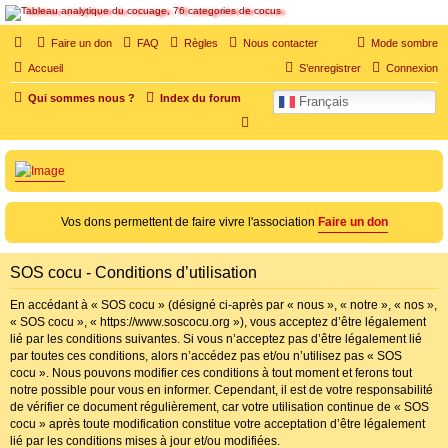
SOS cocu
Faire un don
FAQ
Règles
Nous contacter
Mode sombre
SOS cocu est une association loi 1901 dont l'objet est le soutien aux victimes d'adultère.
Accueil
S’enregistrer
Connexion
Pouvoir parler, se confier, recevoir un soutien moral pour traverser une situation
personnelle douloureuse
Qui sommes nous ?
Index du forum
Français
R
e
c
h
e
Vos dons permettent de faire vivre l'association
Faire un don
r
c
SOS cocu - Conditions d’utilisation
h
En accédant à « SOS cocu » (désigné ci-après par « nous », « notre », « nos »,
e
« SOS cocu », « https://www.soscocu.org »), vous acceptez d’être légalement
lié par les conditions suivantes. Si vous n’acceptez pas d’être légalement lié
r
par toutes ces conditions, alors n’accédez pas et/ou n’utilisez pas « SOS
cocu ». Nous pouvons modifier ces conditions à tout moment et ferons tout
notre possible pour vous en informer. Cependant, il est de votre responsabilité
de vérifier ce document régulièrement, car votre utilisation continue de « SOS
cocu » après toute modification constitue votre acceptation d’être légalement
lié par les conditions mises à jour et/ou modifiées.