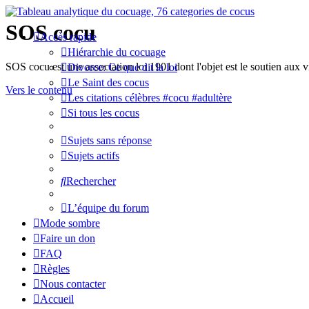
SOS cocu
Accès rapide
Hiérarchie du cocuage
SOS cocu est une association loi 1901 dont l'objet est le soutien aux v
Divorce: Ce que dit la loi
Le Saint des cocus
Vers le contenu
Les citations célèbres #cocu #adultère
Si tous les cocus
Sujets sans réponse
Sujets actifs
Rechercher
L’équipe du forum
Mode sombre
Faire un don
FAQ
Règles
Nous contacter
Accueil