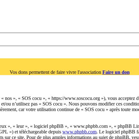
Vos dons permettent de faire vivre l'association
Faire un don
 « nos », « SOS cocu », « https://www.soscocu.org »), vous acceptez d’ê
as et/ou n’utilisez pas « SOS cocu ». Nous pouvons modifier ces conditi
ièrement, car votre utilisation continue de « SOS cocu » après toute modi
« eux », « leur », « logiciel phpBB », « www.phpbb.com », « phpBB Lim
 GPL ») et téléchargeable depuis
www.phpbb.com
. Le logiciel phpBB f
s sur ce site. Pour de plus amples informations au sujet de phpBB, veui