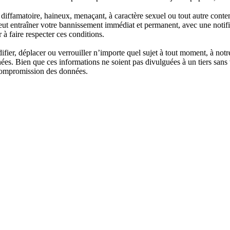
iffamatoire, haineux, menaçant, à caractère sexuel ou tout autre contenu 
eut entraîner votre bannissement immédiat et permanent, avec une notific
 à faire respecter ces conditions.
ier, déplacer ou verrouiller n’importe quel sujet à tout moment, à notr
nées. Bien que ces informations ne soient pas divulguées à un tiers san
a compromission des données.