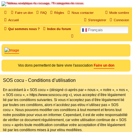
SOS cocu
Faire un don
FAQ
Règles
Nous contacter
Mode sombre
SOS cocu est une association loi 1901 dont l'objet est le soutien aux victimes d'adultère.
Accueil
S’enregistrer
Connexion
Pouvoir parler, se confier, recevoir un soutien moral pour traverser une situation
personnelle douloureuse
Qui sommes nous ?
Index du forum
Français
R
e
c
h
e
Vos dons permettent de faire vivre l'association
Faire un don
r
c
SOS cocu - Conditions d’utilisation
h
En accédant à « SOS cocu » (désigné ci-après par « nous », « notre », « nos »,
e
« SOS cocu », « https://www.soscocu.org »), vous acceptez d’être légalement
lié par les conditions suivantes. Si vous n’acceptez pas d’être légalement lié
r
par toutes ces conditions, alors n’accédez pas et/ou n’utilisez pas « SOS
cocu ». Nous pouvons modifier ces conditions à tout moment et ferons tout
notre possible pour vous en informer. Cependant, il est de votre responsabilité
de vérifier ce document régulièrement, car votre utilisation continue de « SOS
cocu » après toute modification constitue votre acceptation d’être légalement
lié par les conditions mises à jour et/ou modifiées.