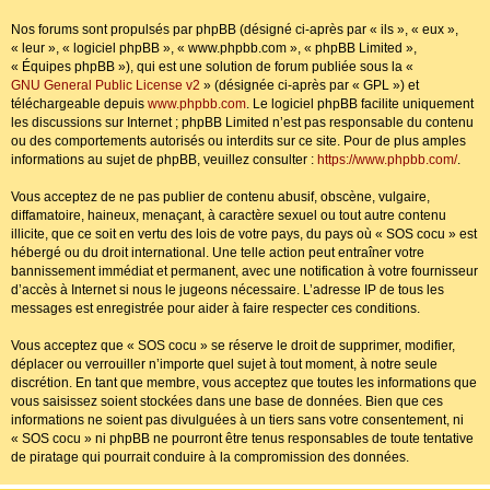
Nos forums sont propulsés par phpBB (désigné ci-après par « ils », « eux »,
« leur », « logiciel phpBB », « www.phpbb.com », « phpBB Limited »,
« Équipes phpBB »), qui est une solution de forum publiée sous la «
GNU General Public License v2
» (désignée ci-après par « GPL ») et
téléchargeable depuis
www.phpbb.com
. Le logiciel phpBB facilite uniquement
les discussions sur Internet ; phpBB Limited n’est pas responsable du contenu
ou des comportements autorisés ou interdits sur ce site. Pour de plus amples
informations au sujet de phpBB, veuillez consulter :
https://www.phpbb.com/
.
Vous acceptez de ne pas publier de contenu abusif, obscène, vulgaire,
diffamatoire, haineux, menaçant, à caractère sexuel ou tout autre contenu
illicite, que ce soit en vertu des lois de votre pays, du pays où « SOS cocu » est
hébergé ou du droit international. Une telle action peut entraîner votre
bannissement immédiat et permanent, avec une notification à votre fournisseur
d’accès à Internet si nous le jugeons nécessaire. L’adresse IP de tous les
messages est enregistrée pour aider à faire respecter ces conditions.
Vous acceptez que « SOS cocu » se réserve le droit de supprimer, modifier,
déplacer ou verrouiller n’importe quel sujet à tout moment, à notre seule
discrétion. En tant que membre, vous acceptez que toutes les informations que
vous saisissez soient stockées dans une base de données. Bien que ces
informations ne soient pas divulguées à un tiers sans votre consentement, ni
« SOS cocu » ni phpBB ne pourront être tenus responsables de toute tentative
de piratage qui pourrait conduire à la compromission des données.