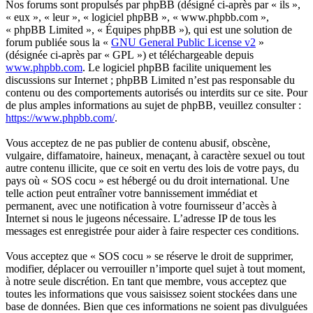
Nos forums sont propulsés par phpBB (désigné ci-après par « ils »,
« eux », « leur », « logiciel phpBB », « www.phpbb.com »,
« phpBB Limited », « Équipes phpBB »), qui est une solution de
forum publiée sous la «
GNU General Public License v2
»
(désignée ci-après par « GPL ») et téléchargeable depuis
www.phpbb.com
. Le logiciel phpBB facilite uniquement les
discussions sur Internet ; phpBB Limited n’est pas responsable du
contenu ou des comportements autorisés ou interdits sur ce site. Pour
de plus amples informations au sujet de phpBB, veuillez consulter :
https://www.phpbb.com/
.
Vous acceptez de ne pas publier de contenu abusif, obscène,
vulgaire, diffamatoire, haineux, menaçant, à caractère sexuel ou tout
autre contenu illicite, que ce soit en vertu des lois de votre pays, du
pays où « SOS cocu » est hébergé ou du droit international. Une
telle action peut entraîner votre bannissement immédiat et
permanent, avec une notification à votre fournisseur d’accès à
Internet si nous le jugeons nécessaire. L’adresse IP de tous les
messages est enregistrée pour aider à faire respecter ces conditions.
Vous acceptez que « SOS cocu » se réserve le droit de supprimer,
modifier, déplacer ou verrouiller n’importe quel sujet à tout moment,
à notre seule discrétion. En tant que membre, vous acceptez que
toutes les informations que vous saisissez soient stockées dans une
base de données. Bien que ces informations ne soient pas divulguées