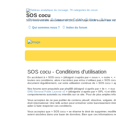
SOS cocu
Accès rapide
Faire un don
FAQ
Règles
Nous con
SOS cocu est une association loi 1901 dont l'objet est le soutien aux vic
Qui sommes nous ?
Index du forum
SOS cocu - Conditions d’utilisation
En accédant à « SOS cocu » (désigné ci-après par « nous », « notre », « n
toutes ces conditions, alors n’accédez pas et/ou n’utilisez pas « SOS cocu
document régulièrement, car votre utilisation continue de « SOS cocu » apr
Nos forums sont propulsés par phpBB (désigné ci-après par « ils », « eux
GNU General Public License v2
» (désignée ci-après par « GPL ») et tél
comportements autorisés ou interdits sur ce site. Pour de plus amples inf
Vous acceptez de ne pas publier de contenu abusif, obscène, vulgaire, dif
droit international. Une telle action peut entraîner votre bannissement im
aider à faire respecter ces conditions.
Vous acceptez que « SOS cocu » se réserve le droit de supprimer, modifier
soient stockées dans une base de données. Bien que ces informations ne 