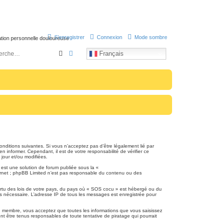
S’enregistrer
Connexion
Mode sombre
uation personnelle douloureuse
Français
R
R
e
e
c
c
h
h
e
e
r
r
c
c
h
h
nditions suivantes. Si vous n’acceptez pas d’être légalement lié par
e
e
 informer. Cependant, il est de votre responsabilité de vérifier ce
 jour et/ou modifiées.
r
a
 est une solution de forum publiée sous la «
v
nternet ; phpBB Limited n’est pas responsable du contenu ou des
a
vertu des lois de votre pays, du pays où « SOS cocu » est hébergé ou du
n
ons nécessaire. L’adresse IP de tous les messages est enregistrée pour
c
que membre, vous acceptez que toutes les informations que vous saisissez
 être tenus responsables de toute tentative de piratage qui pourrait
é