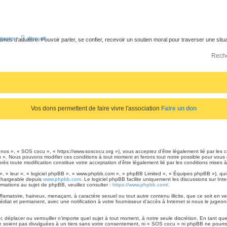
tacter
Accueil
times d'adultère. Pouvoir parler, se confier, recevoir un soutien moral pour traverser une sit
Vos dons permettent de faire vivre l'association
Faire un don
os », « SOS cocu », « https://www.soscocu.org »), vous acceptez d’être légalement lié par les co
 ». Nous pouvons modifier ces conditions à tout moment et ferons tout notre possible pour vous en
ès toute modification constitue votre acceptation d’être légalement lié par les conditions mises à
 », « leur », « logiciel phpBB », « www.phpbb.com », « phpBB Limited », « Équipes phpBB »), qui
échargeable depuis
www.phpbb.com
. Le logiciel phpBB facilite uniquement les discussions sur I
ormations au sujet de phpBB, veuillez consulter :
https://www.phpbb.com/
.
famatoire, haineux, menaçant, à caractère sexuel ou tout autre contenu illicite, que ce soit en 
médiat et permanent, avec une notification à votre fournisseur d’accès à Internet si nous le juge
, déplacer ou verrouiller n’importe quel sujet à tout moment, à notre seule discrétion. En tant 
soient pas divulguées à un tiers sans votre consentement, ni « SOS cocu » ni phpBB ne pourront