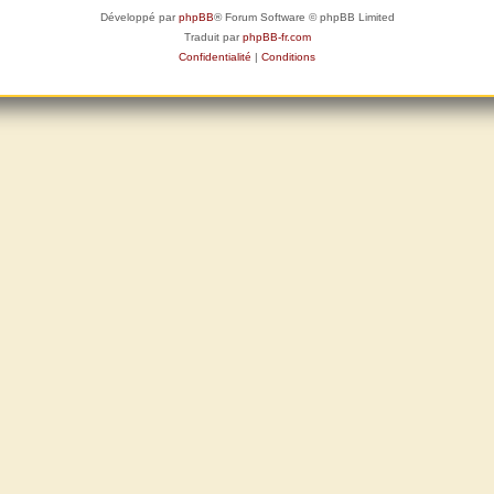
Développé par
phpBB
® Forum Software © phpBB Limited
Traduit par
phpBB-fr.com
Confidentialité
|
Conditions