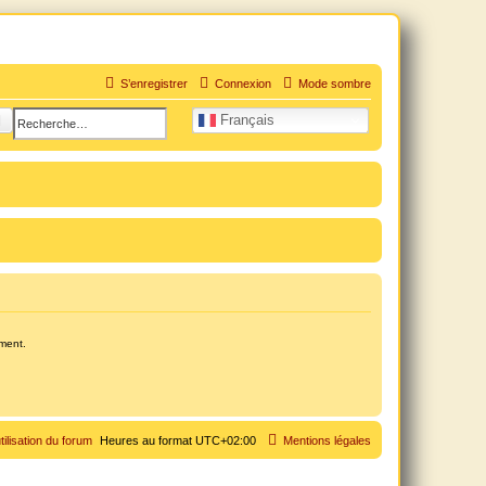
S’enregistrer
Connexion
Mode sombre
uation personnelle douloureuse
hercher
Recherche avancée
Français
ement.
tilisation du forum
Heures au format
UTC+02:00
Mentions légales