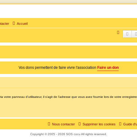
tacter
Accueil
times d'adultère. Pouvoir parler, se confier, recevoir un soutien moral pour traverser une sit
R
Rec
e
c
h
e
Vos dons permettent de faire vivre l'association
Faire un don
r
c
h
e
a votre panneau d’utilisateur, il s’agit de l’adresse que vous avez fournie lors de votre enregistr
r
Nous contacter
Supprimer les cookies
Guide d'u
Copyright © 2005 - 2026 SOS cocu All rights reserved.