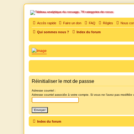
SOS cocu
Accès rapide
Faire un don
FAQ
Règles
Nous con
SOS cocu est une association loi 1901 dont l'objet est le soutien aux vic
Qui sommes nous ?
Index du forum
Réinitialiser le mot de passse
Adresse courriel :
Adresse courriel associée à votre compte. Si vous ne l’avez pas modifiée vi
Index du forum