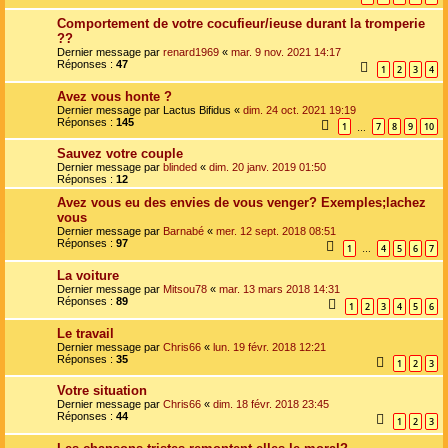
Comportement de votre cocufieur/ieuse durant la tromperie
??
Dernier message par
renard1969
«
mar. 9 nov. 2021 14:17
Réponses :
47
1
2
3
4
Avez vous honte ?
Dernier message par
Lactus Bifidus
«
dim. 24 oct. 2021 19:19
Réponses :
145
1
7
8
9
10
…
Sauvez votre couple
Dernier message par
blinded
«
dim. 20 janv. 2019 01:50
Réponses :
12
Avez vous eu des envies de vous venger? Exemples;lachez
vous
Dernier message par
Barnabé
«
mer. 12 sept. 2018 08:51
Réponses :
97
1
4
5
6
7
…
La voiture
Dernier message par
Mitsou78
«
mar. 13 mars 2018 14:31
Réponses :
89
1
2
3
4
5
6
Le travail
Dernier message par
Chris66
«
lun. 19 févr. 2018 12:21
Réponses :
35
1
2
3
Votre situation
Dernier message par
Chris66
«
dim. 18 févr. 2018 23:45
Réponses :
44
1
2
3