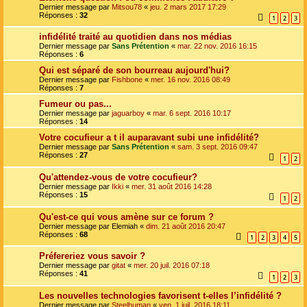
Dernier message par
Mitsou78
«
jeu. 2 mars 2017 17:29
Réponses :
32
1
2
3
infidélité traité au quotidien dans nos médias
Dernier message par
Sans Prétention
«
mar. 22 nov. 2016 16:15
Réponses :
6
Qui est séparé de son bourreau aujourd'hui?
Dernier message par
Fishbone
«
mer. 16 nov. 2016 08:49
Réponses :
7
Fumeur ou pas...
Dernier message par
jaguarboy
«
mar. 6 sept. 2016 10:17
Réponses :
14
Votre cocufieur a t il auparavant subi une infidélité?
Dernier message par
Sans Prétention
«
sam. 3 sept. 2016 09:47
Réponses :
27
1
2
Qu'attendez-vous de votre cocufieur?
Dernier message par
Ikki
«
mer. 31 août 2016 14:28
Réponses :
15
1
2
Qu'est-ce qui vous amène sur ce forum ?
Dernier message par
Elemiah
«
dim. 21 août 2016 20:47
Réponses :
68
1
2
3
4
5
Préfereriez vous savoir ?
Dernier message par
gitat
«
mer. 20 juil. 2016 07:18
Réponses :
41
1
2
3
Les nouvelles technologies favorisent t-elles l’infidélité ?
Dernier message par
Steelhuman
«
ven. 1 juil. 2016 18:11