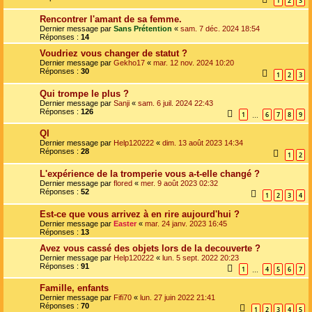
1
2
3
Rencontrer l'amant de sa femme.
Dernier message par
Sans Prétention
«
sam. 7 déc. 2024 18:54
Réponses :
14
Voudriez vous changer de statut ?
Dernier message par
Gekho17
«
mar. 12 nov. 2024 10:20
Réponses :
30
1
2
3
Qui trompe le plus ?
Dernier message par
Sanji
«
sam. 6 juil. 2024 22:43
Réponses :
126
1
6
7
8
9
…
QI
Dernier message par
Help120222
«
dim. 13 août 2023 14:34
Réponses :
28
1
2
L'expérience de la tromperie vous a-t-elle changé ?
Dernier message par
flored
«
mer. 9 août 2023 02:32
Réponses :
52
1
2
3
4
Est-ce que vous arrivez à en rire aujourd'hui ?
Dernier message par
Easter
«
mar. 24 janv. 2023 16:45
Réponses :
13
Avez vous cassé des objets lors de la decouverte ?
Dernier message par
Help120222
«
lun. 5 sept. 2022 20:23
Réponses :
91
1
4
5
6
7
…
Famille, enfants
Dernier message par
Fifi70
«
lun. 27 juin 2022 21:41
Réponses :
70
1
2
3
4
5