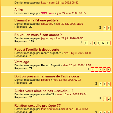
Dernier message par
Nas
«
sam. 12 mai 2012 08:42
A lire
Dernier message par
SOS cocu
«
jeu. 24 août 2006 10:35
L'amant en a t'il une petite ?
Dernier message par
jaguarboy
«
jeu. 30 juil. 2026 11:01
Réponses :
20
1
2
En voulez vous à son amant ?
Dernier message par
jaguarboy
«
lun. 27 juil. 2026 09:50
Réponses :
159
1
8
9
10
11
…
Puce à l'oreille & découverte
Dernier message par
renard argent??
«
dim. 26 juil. 2026 13:11
Réponses :
7
Votre age
Dernier message par
Renard Argenté
«
dim. 26 juil. 2026 12:57
Réponses :
72
1
2
3
4
5
Doit on prévenir la femme de l'autre cocu
Dernier message par
Roshni
«
mer. 13 mai 2026 07:17
Réponses :
38
1
2
3
Auriez vous aimé ne pas ...savoir.... ?.
Dernier message par
moudimi29
«
mar. 18 nov. 2025 13:54
Réponses :
28
1
2
Relation sexuelle protégée ??
Dernier message par
tous sauf moi
«
dim. 8 déc. 2024 10:54
Réponses :
44