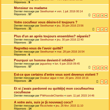
Réponses :
9
Monsieur ou madame
Dernier message par
Steelhuman
«
ven. 1 juil. 2016 00:14
Réponses :
57
1
2
3
4
Votre cocufieur vous désire-t-il toujours ?
Dernier message par
Steelhuman
«
jeu. 30 juin 2016 23:56
Réponses :
31
1
2
3
Plus d'un an après toujours ensembles? séparés?
Dernier message par
Steelhuman
«
jeu. 30 juin 2016 22:40
Réponses :
10
Regrettez-vous de l'avoir quitté?
Dernier message par
Steelhuman
«
mar. 28 juin 2016 16:54
Réponses :
6
Pourquoi un homme devient-il infidèle?
Dernier message par
jaguarboy
«
lun. 6 juin 2016 09:45
Réponses :
57
1
2
3
4
Est-ce que certains d'entre vous sont devenus violent ?
Dernier message par
Douleur aigue
«
mer. 20 janv. 2016 18:16
Réponses :
28
1
2
Et si j'avais pardonné ou quitté(e) mon cocufieur/ma
cocufieuse
Dernier message par
P'titHussdeChambo
«
sam. 11 juil. 2015 14:46
A votre avis, suis je (à nouveau) cocu?
Dernier message par
Ricochette
«
jeu. 26 févr. 2015 11:10
Réponses :
14