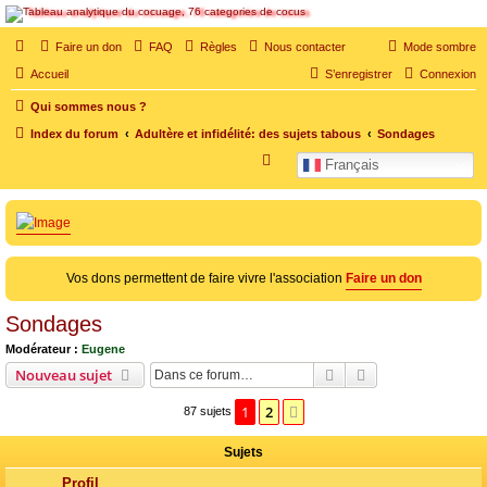
SOS cocu
Faire un don
FAQ
Règles
Nous contacter
Mode sombre
SOS cocu est une association loi 1901 dont l'objet est le soutien aux victimes d'adultère.
Accueil
S’enregistrer
Connexion
Pouvoir parler, se confier, recevoir un soutien moral pour traverser une situation
personnelle douloureuse
Qui sommes nous ?
Index du forum
Adultère et infidélité: des sujets tabous
Sondages
R
Français
e
c
h
e
Vos dons permettent de faire vivre l'association
Faire un don
r
c
Sondages
h
Modérateur :
Eugene
e
Rechercher
Recherche avanc
Nouveau sujet
r
1
2
Suivante
87 sujets
Sujets
Profil