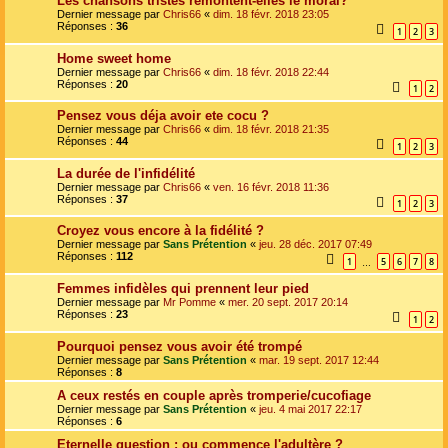
Les chansons tristes remontent-elles le moral?
Dernier message par
Chris66
«
dim. 18 févr. 2018 23:05
Réponses :
36
1
2
3
Home sweet home
Dernier message par
Chris66
«
dim. 18 févr. 2018 22:44
Réponses :
20
1
2
Pensez vous déja avoir ete cocu ?
Dernier message par
Chris66
«
dim. 18 févr. 2018 21:35
Réponses :
44
1
2
3
La durée de l'infidélité
Dernier message par
Chris66
«
ven. 16 févr. 2018 11:36
Réponses :
37
1
2
3
Croyez vous encore à la fidélité ?
Dernier message par
Sans Prétention
«
jeu. 28 déc. 2017 07:49
Réponses :
112
1
5
6
7
8
…
Femmes infidèles qui prennent leur pied
Dernier message par
Mr Pomme
«
mer. 20 sept. 2017 20:14
Réponses :
23
1
2
Pourquoi pensez vous avoir été trompé
Dernier message par
Sans Prétention
«
mar. 19 sept. 2017 12:44
Réponses :
8
A ceux restés en couple après tromperie/cucofiage
Dernier message par
Sans Prétention
«
jeu. 4 mai 2017 22:17
Réponses :
6
Eternelle question : ou commence l'adultère ?